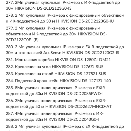
277.
2Мп уличная купольная IP-камера с ИК-подсветкой до
30м HIKVISION DS-2CD2123G0-IS
278.
2 Мп купольная IP-камера с фиксированным объективом
и ИК-подсветкой до 30 м HIKVISION DS-2CD2123G0-IU
279.
2 Мп купольная IP-камера с фиксированным
объективоми ИК-подсветкой до 30м HIKVISION DS-
2CD2123G0E-I(B)
280.
2 Мп уличная купольная IP-камера с EXIR-подсветкой до
30м и технологией AcuSense HIKVISION DS-2CD2123G2-IS
281.
Монтажная коробка HIKVISION DS-1280ZJ-DM21
282.
Крепление на угол HIKVISION DS-1276ZJ-SUS
283.
Крепление на столб HIKVISION DS-1275ZJ-SUS
284.
Подвесной кронштейн HIKVISION DS-1271ZJ-140
285.
8Мп уличная цилиндрическая IP-камера с EXIR-
подсветкой до 30м HIKVISION DS-2CD2085FWD-I
286.
2Мп уличная цилиндрическая IP-камера с EXIR-
подсветкой до 50 м HIKVISION DS-2CD2627MHCD-AT
287.
4Мп уличная цилиндрическая IP-камера с ИК-
подсветкой до 30м HIKVISION DS-2CD2043G0-I
288.
2 Мп уличная купольная IP-камера с EXIR-подсветкой до