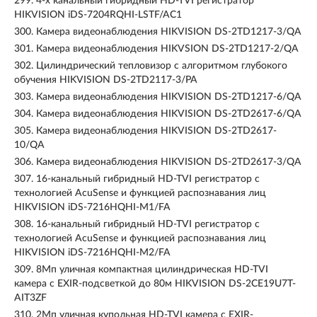
299.
4-х канальный гибридный HD-TVI регистратор
HIKVISION iDS-7204RQHI-LSTF/AC1
300.
Камера видеонаблюдения HIKVISION DS-2TD1217-3/QA
301.
Камера видеонаблюдения HIKVSION DS-2TD1217-2/QA
302.
Цилиндрический тепловизор с алгоритмом глубокого
обучения HIKVISION DS-2TD2117-3/PA
303.
Камера видеонаблюдения HIKVISION DS-2TD1217-6/QA
304.
Камера видеонаблюдения HIKVISION DS-2TD2617-6/QA
305.
Камера видеонаблюдения HIKVISION DS-2TD2617-
10/QA
306.
Камера видеонаблюдения HIKVISION DS-2TD2617-3/QA
307.
16-канальный гибридный HD-TVI регистратор с
технологией AcuSense и функцией распознавания лиц
HIKVISION iDS-7216HQHI-M1/FA
308.
16-канальный гибридный HD-TVI регистратор с
технологией AcuSense и функцией распознавания лиц
HIKVISION iDS-7216HQHI-M2/FA
309.
8Мп уличная компактная цилиндрическая HD-TVI
камера с EXIR-подсветкой до 80м HIKVISION DS-2CE19U7T-
AIT3ZF
310.
2Мп уличная купольная HD-TVI камера с EXIR-