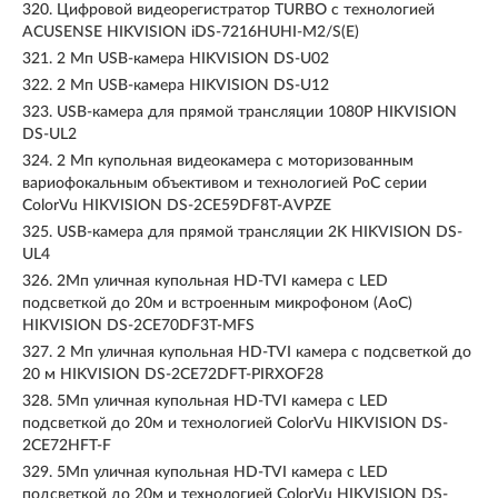
320.
Цифровой видеорегистратор TURBO с технологией
ACUSENSE HIKVISION iDS-7216HUHI-M2/S(E)
321.
2 Мп USB-камера HIKVISION DS-U02
322.
2 Мп USB-камера HIKVISION DS-U12
323.
USB-камера для прямой трансляции 1080P HIKVISION
DS-UL2
324.
2 Мп купольная видеокамера с моторизованным
вариофокальным объективом и технологией PoC серии
ColorVu HIKVISION DS-2CE59DF8T-AVPZE
325.
USB-камера для прямой трансляции 2K HIKVISION DS-
UL4
326.
2Мп уличная купольная HD-TVI камера с LED
подсветкой до 20м и встроенным микрофоном (AoC)
HIKVISION DS-2CE70DF3T-MFS
327.
2 Мп уличная купольная HD-TVI камера с подсветкой до
20 м HIKVISION DS-2CE72DFT-PIRXOF28
328.
5Мп уличная купольная HD-TVI камера с LED
подсветкой до 20м и технологией ColorVu HIKVISION DS-
2CE72HFT-F
329.
5Мп уличная купольная HD-TVI камера с LED
подсветкой до 20м и технологией ColorVu HIKVISION DS-