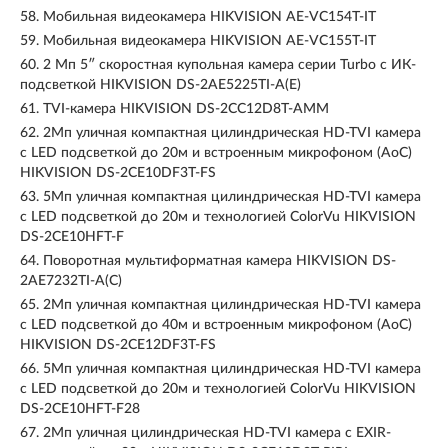
58.
Мобильная видеокамера HIKVISION AE-VC154T-IT
59.
Мобильная видеокамера HIKVISION AE-VC155T-IT
60.
2 Мп 5″ скоростная купольная камера серии Turbo с ИК-
подсветкой HIKVISION DS-2AE5225TI-A(E)
61.
TVI-камера HIKVISION DS-2CC12D8T-AMM
62.
2Мп уличная компактная цилиндрическая HD-TVI камера
с LED подсветкой до 20м и встроенным микрофоном (AoC)
HIKVISION DS-2CE10DF3T-FS
63.
5Мп уличная компактная цилиндрическая HD-TVI камера
с LED подсветкой до 20м и технологией ColorVu HIKVISION
DS-2CE10HFT-F
64.
Поворотная мультиформатная камера HIKVISION DS-
2AE7232TI-A(C)
65.
2Мп уличная компактная цилиндрическая HD-TVI камера
с LED подсветкой до 40м и встроенным микрофоном (AoC)
HIKVISION DS-2CE12DF3T-FS
66.
5Мп уличная компактная цилиндрическая HD-TVI камера
с LED подсветкой до 20м и технологией ColorVu HIKVISION
DS-2CE10HFT-F28
67.
2Мп уличная цилиндрическая HD-TVI камера с EXIR-