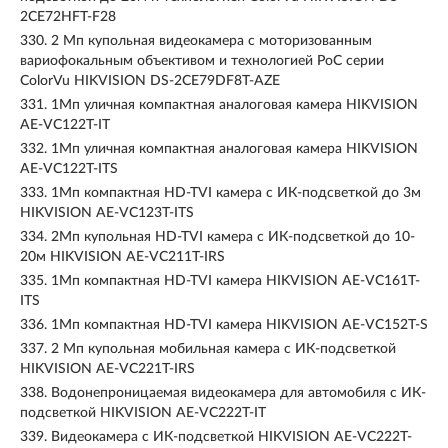
2CE72HFT-F28
330.
2 Мп купольная видеокамера с моторизованным
вариофокальным объективом и технологией PoC серии
ColorVu HIKVISION DS-2CE79DF8T-AZE
331.
1Мп уличная компактная аналоговая камера HIKVISION
AE-VC122T-IT
332.
1Мп уличная компактная аналоговая камера HIKVISION
AE-VC122T-ITS
333.
1Мп компактная HD-TVI камера с ИК-подсветкой до 3м
HIKVISION AE-VC123T-ITS
334.
2Мп купольная HD-TVI камера с ИК-подсветкой до 10-
20м HIKVISION AE-VC211T-IRS
335.
1Мп компактная HD-TVI камера HIKVISION AE-VC161T-
ITS
336.
1Мп компактная HD-TVI камера HIKVISION AE-VC152T-S
337.
2 Мп купольная мобильная камера с ИК-подсветкой
HIKVISION AE-VC221T-IRS
338.
Водонепроницаемая видеокамера для автомобиля с ИК-
подсветкой HIKVISION AE-VC222T-IT
339.
Видеокамера с ИК-подсветкой HIKVISION AE-VC222T-