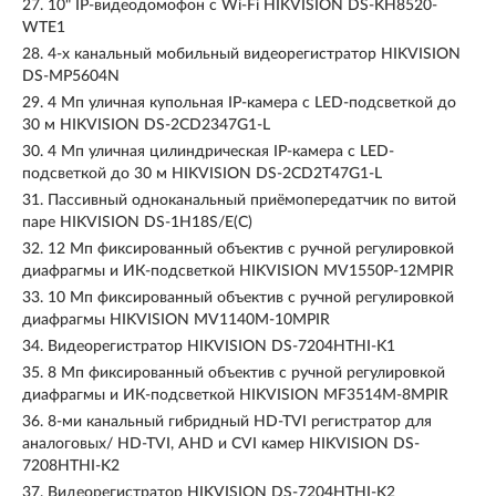
27.
10" IP-видеодомофон c Wi-Fi HIKVISION DS-KH8520-
WTE1
28.
4-х канальный мобильный видеорегистратор HIKVISION
DS-MP5604N
29.
4 Мп уличная купольная IP-камера с LED-подсветкой до
30 м HIKVISION DS-2CD2347G1-L
30.
4 Мп уличная цилиндрическая IP-камера с LED-
подсветкой до 30 м HIKVISION DS-2CD2T47G1-L
31.
Пассивный одноканальный приёмопередатчик по витой
паре HIKVISION DS-1H18S/E(C)
32.
12 Мп фиксированный объектив с ручной регулировкой
диафрагмы и ИК-подсветкой HIKVISION MV1550P-12MPIR
33.
10 Мп фиксированный объектив с ручной регулировкой
диафрагмы HIKVISION MV1140M-10MPIR
34.
Видеорегистратор HIKVISION DS-7204HTHI-K1
35.
8 Мп фиксированный объектив с ручной регулировкой
диафрагмы и ИК-подсветкой HIKVISION MF3514M-8MPIR
36.
8-ми канальный гибридный HD-TVI регистратор для
аналоговых/ HD-TVI, AHD и CVI камер HIKVISION DS-
7208HTHI-K2
37.
Видеорегистратор HIKVISION DS-7204HTHI-K2