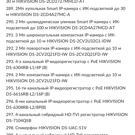
30 м HIKVISION DS-2CD2727MHCD-AT
289.
2Мп купольная Smart IP-камера с ИК-подсветкой до 30
м HIKVISION DS-2CD4A27MC-A
290.
2 Мп цилиндрическая уличная Smart IP-камера с ИК-
подсветкой до 100 м HIKVISION DS-2CD4A27MCD-AT
291.
3 Мп широкоугольная компактная IP-камера с ИК-
подсветкой до 10 м HIKVISION DS-2CV2U32G1-IDW
292.
2 Мп поворотная IP-камера с ИК-подсветкой до 10 м
HIKVISION DS-2CV2Q21FD-IW DS-2CV2Q21FD-IW
293.
4-х канальный IP-видеорегистратор c PoE HIKVISION
DS-6304RB-L1/4P (B)
294.
2 Мп компактная IP-камера с ИК-подсветкой до 10 м
HIKVISION DS-2CV2U21FD-IW
295.
16-ти канальный IP-видеорегистратор с PoE HIKVISION
DS-6616RB-L2/16P (B)
296.
8-ми канальный IP-видеорегистратор c PoE HIKVISION
DS-6308RB-L2/8P(B)
297.
4-канальный гибридный HD-TVI регистратор HIKVISION
DS-7104QSB
298.
Спикерфон HIKVISION DS-UAC-S1V