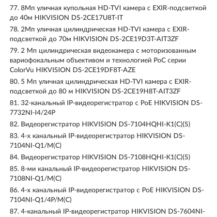
77.
8Мп уличная купольная HD-TVI камера с EXIR-подсветкой
до 40м HIKVISION DS-2CE17U8T-IT
78.
2Мп уличная цилиндрическая HD-TVI камера с EXIR-
подсветкой до 70м HIKVISION DS-2CE19D3T-AIT3ZF
79.
2 Мп цилиндрическая видеокамера с моторизованным
вариофокальным объективом и технологией PoC серии
ColorVu HIKVISION DS-2CE19DF8T-AZE
80.
5 Мп уличная цилиндрическая HD-TVI камера с EXIR-
подсветкой до 80 м HIKVISION DS-2CE19H8T-AIT3ZF
81.
32-канальный IP-видеорегистратор с PoE HIKVISION DS-
7732NI-I4/24P
82.
Видеорегистратор HIKVISION DS-7104HQHI-K1(C)(S)
83.
4-х канальный IP-видеорегистратор HIKVISION DS-
7104NI-Q1/M(C)
84.
Видеорегистратор HIKVISION DS-7108HQHI-K1(C)(S)
85.
8-ми канальный IP-видеорегистратор HIKVISION DS-
7108NI-Q1/M(C)
86.
4-х канальный IP-видеорегистратор c PoE HIKVISION DS-
7104NI-Q1/4P/M(C)
87.
4-канальный IP-видеорегистратор HIKVISION DS-7604NI-