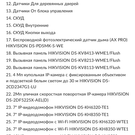
12.
Датчики Для деревянных дверей
13.
Датчики От блока управления
14.
СКУД
15.
СКУД Внутренние
16.
СКУД Кнопки выхода
17.
Беспроводной фотоэлектрический датчик дыма (AX PRO)
HIKVISION DS-PDSMK-S-WE
18.
Вызывная панель HIKVISION DS-KV8413-WME1/Flush
19.
Вызывная панель HIKVISION DS-KV8213-WME1/Flush
20.
Вызывная панель HIKVISION DS-KV8113-WME1/Flush
21.
4 Мп купольная IP-камера с фиксированным объективом
и подсветкой белым светом до 30 м HIKVISION DS-
2CD2347G1-LU
22.
2Мп уличная скоростная поворотная IP-камера HIKVISION
DS-2DF5225X-AEL(D)
23.
7" IP-видеодомофон HIKVISION DS-KH6320-TE1
24.
7" IP-видеодомофон HIKVISION DS-KH8350-TE1
25.
7" IP-видеодомофон c Wi-Fi HIKVISION DS-KH6320-WTE1
26.
7" IP-видеодомофон с Wi-Fi HIKVISION DS-KH8350-WTE1