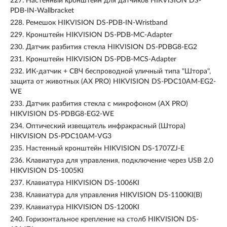
227.
Настенный кронштейн для датчиков HIKVISION DS-
PDB-IN-Wallbracket
228.
Ремешок HIKVISION DS-PDB-IN-Wristband
229.
Кронштейн HIKVISION DS-PDB-MC-Adapter
230.
Датчик разбития стекла HIKVISION DS-PDBG8-EG2
231.
Кронштейн HIKVISION DS-PDB-MCS-Adapter
232.
ИК-датчик + СВЧ беспроводной уличный типа "Штора",
защита от животных (AX PRO) HIKVISION DS-PDC10AM-EG2-
WE
233.
Датчик разбития стекла с микрофоном (AX PRO)
HIKVISION DS-PDBG8-EG2-WE
234.
Оптический извещатель инфракрасный (Штора)
HIKVISION DS-PDC10AM-VG3
235.
Настенный кронштейн HIKVISION DS-1707ZJ-E
236.
Клавиатура для управления, подключение через USB 2.0
HIKVISION DS-1005KI
237.
Клавиатура HIKVISION DS-1006KI
238.
Клавиатура для управления HIKVISION DS-1100KI(B)
239.
Клавиатура HIKVISION DS-1200KI
240.
Горизонтальное крепление на столб HIKVISION DS-