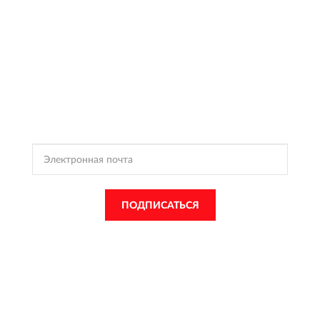
ПОДПИСКА
HIK-
STORE.RU
Подпишись, чтобы получать информацию о эксклюзивных
предложениях,
поступлениях, событиях и многом другом
ПОДПИСАТЬСЯ
Подписываясь, Вы соглашаетесь с
Политикой Конфиденциальности
и
Условиями пользования
Hik-Store.ru