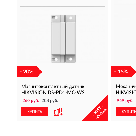
- 20%
- 15%
Магнитоконтактный датчик
Механич
HIKVISION DS-PD1-MC-WS
HIKVISI
260 руб.
208 руб.
969 руб.
- ХИТ -
продаж
КУПИТЬ
КУПИТ