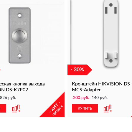
- 30%
еская кнопка выхода
Кронштейн HIKVISION DS
ON DS-K7P02
MCS-Adapter
826 руб.
200 руб.
140 руб.
- ХИТ -
продаж
Ь
КУПИТЬ