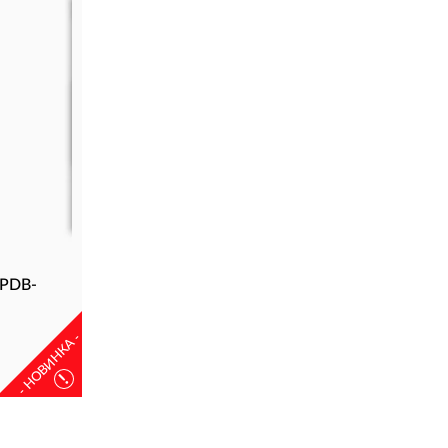
-PDB-
- НОВИНКА -
!