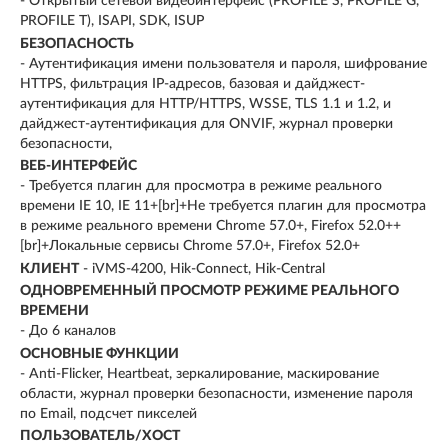
- Открытый сетевой видеоинтерфейс (PROFILE S, PROFILE G,
PROFILE T), ISAPI, SDK, ISUP
БЕЗОПАСНОСТЬ
- Аутентификация имени пользователя и пароля, шифрование
HTTPS, фильтрация IP-адресов, базовая и дайджест-
аутентификация для HTTP/HTTPS, WSSE, TLS 1.1 и 1.2, и
дайджест-аутентификация для ONVIF, журнал проверки
безопасности,
ВЕБ-ИНТЕРФЕЙС
- Требуется плагин для просмотра в режиме реального
времени IE 10, IE 11+[br]+Не требуется плагин для просмотра
в режиме реального времени Chrome 57.0+, Firefox 52.0++
[br]+Локальные сервисы Chrome 57.0+, Firefox 52.0+
КЛИЕНТ
- iVMS-4200, Hik-Connect, Hik-Central
ОДНОВРЕМЕННЫЙ ПРОСМОТР РЕЖИМЕ РЕАЛЬНОГО
ВРЕМЕНИ
- До 6 каналов
ОСНОВНЫЕ ФУНКЦИИ
- Anti-Flicker, Heartbeat, зеркалирование, маскирование
области, журнал проверки безопасности, изменение пароля
по Email, подсчет пикселей
ПОЛЬЗОВАТЕЛЬ/ХОСТ