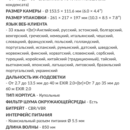
конденсата)
РАЗМЕР КАМЕРЫ
- Ø 153.5 × 111.6 мм (6.0 × 4.4″)
РАЗМЕР УПАКОВКИ
- 261 × 217 × 197 мм (10.3 × 8.5 × 7.8″)
ЯЗЫК ВЕБ-КЛИЕНТА
- 33 языка +[br]+Английский, русский, эстонский, болгарский,
венгерский, греческий, немецкий, итальянский, чешский,
словацкий, французский, польский, голландский,
португальский, испанский, румынский, датский, шведский,
норвежский, финский, хорватский, словенский, сербский,
турецкий, корейский, китайский (традиционный), тайский,
вьетнамский, японский, латышский, литовский, бразильский
португальский, украинский
ДАЛЬНОСТЬ ИК-ПОДСВЕТКИ
- От 2.7 до 13.5 мм до 40 м EXIR 2.0+[br]+От 7 до 35 мм до
60 м EXIR 2.0
ТИП КОРПУСА
- Купольные
ФИЛЬТР ШУМА ОКРУЖАЮЩЕЙСРЕДЫ
- Есть
БИТРЕЙТ
- CBR/VBR
ИНТЕРФЕЙС ПИТАНИЯ
- Коаксиальный разъем питания Ø 5.5 мм
ДЛИНА ВОЛНЫ
- 850 нм