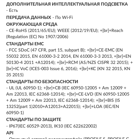
ДОПОЛНИТЕЛЬНАЯ ИНТЕЛЛЕКТУАЛЬНАЯ ПОДСВЕТКА
- Есть
ПЕРЕДАЧА ДАННЫХ
- По Wi-Fi
ОКРУЖАЮЩАЯ СРЕДА
- CE-RoHS (2011/65/EU); WEEE (2012/19/EU); +[br]+Reach
(Regulation (EC) No 1907/2006)
СТАНДАРТЫ EMC
- FCC SDoC (47 CFR, part 15, subpart B); +[br]+CE-EMC (EN
55032 2015, EN 61000-3-2 2014, EN 61000-3-3 2013, +[br]+EN
50130-4 2011 +A12014); +[br]+RCM (AS/NZS CISPR 32 2015); +
[br]+IC VoC (ICES-003 Issue 6, 2016); +[br]+KC (KN 32 2015, KN
35 2015)
СТАНДАРТЫ ПО БЕЗОПАСНОСТИ
- UL (UL 60950-1); +[br]+CB (IEC 60950-12005 + Am 12009 +
Am 22013, IEC 62368-12014); +[br]+CE-LVD (EN 60950-12005
+ Am 12009 + Am 22013, IEC 62368-12014); +[br]+BIS (IS
13252(part 1)2010+A12013+A22015); +[br]+LOA (IEC/EN
60950-1)
СТАНДАРТЫ ПО ЗАЩИТЕ
- IP67(IEC 60529-2013), IK10 (IEC 622622002)
API