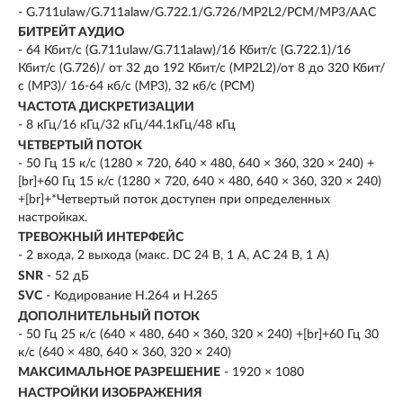
- G.711ulaw/G.711alaw/G.722.1/G.726/MP2L2/PCM/MP3/AAC
БИТРЕЙТ АУДИО
- 64 Кбит/с (G.711ulaw/G.711alaw)/16 Кбит/с (G.722.1)/16
Кбит/с (G.726)/ от 32 до 192 Кбит/с (MP2L2)/от 8 до 320 Кбит/
с (MP3)/ 16-64 кб/с (MP3), 32 кб/с (PCM)
ЧАСТОТА ДИСКРЕТИЗАЦИИ
- 8 кГц/16 кГц/32 кГц/44.1кГц/48 кГц
ЧЕТВЕРТЫЙ ПОТОК
- 50 Гц 15 к/с (1280 × 720, 640 × 480, 640 × 360, 320 × 240) +
[br]+60 Гц 15 к/с (1280 × 720, 640 × 480, 640 × 360, 320 × 240)
+[br]+*Четвертый поток доступен при определенных
настройках.
ТРЕВОЖНЫЙ ИНТЕРФЕЙС
- 2 входа, 2 выхода (макс. DC 24 В, 1 A, AC 24 В, 1 A)
SNR
- 52 дБ
SVC
- Кодирование H.264 и H.265
ДОПОЛНИТЕЛЬНЫЙ ПОТОК
- 50 Гц 25 к/с (640 × 480, 640 × 360, 320 × 240) +[br]+60 Гц 30
к/с (640 × 480, 640 × 360, 320 × 240)
МАКСИМАЛЬНОЕ РАЗРЕШЕНИЕ
- 1920 × 1080
НАСТРОЙКИ ИЗОБРАЖЕНИЯ