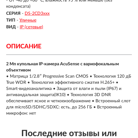
- От -40 до +60 °C, влажность 95 % или меньше (без
конденсата)
СЕРИЯ
-
DS-2CD3xxx
ТИП
-
Уличные
ВИД
-
IP (сетевые)
ОПИСАНИЕ
2 Мп купольная IP-камера AcuSense с вариофокальным
объективом
• Матрица 1/2.8″ Progressive Scan CMOS • Технология 120 дБ
True WDR • Технология эффективного сжатия H.265+ •
Smart-видеоаналитика • Защита от влаги и пыли (IP67) и
антивандальная защита(IK10) • Технология 3D DNR
обеспечивает ясное и четкоеизображение • Встроенный слот
для microSD/SDHC/SDXC: есть, до 256 ГБ • Встроенный
микрофон: нет
Последние отзывы или