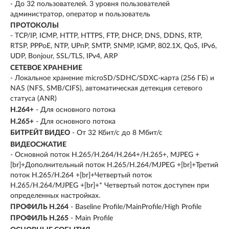
- До 32 пользователей. 3 уровня пользователей
администратор, оператор и пользователь
ПРОТОКОЛЫ
- TCP/IP, ICMP, HTTP, HTTPS, FTP, DHCP, DNS, DDNS, RTP,
RTSP, PPPoE, NTP, UPnP, SMTP, SNMP, IGMP, 802.1X, QoS, IPv6,
UDP, Bonjour, SSL/TLS, IPv4, ARP
СЕТЕВОЕ ХРАНЕНИЕ
- Локальное хранение microSD/SDHC/SDXC-карта (256 ГБ) и
NAS (NFS, SMB/CIFS), автоматическая детекция сетевого
статуса (ANR)
H.264+
- Для основного потока
H.265+
- Для основного потока
БИТРЕЙТ ВИДЕО
- От 32 Кбит/с до 8 Мбит/с
ВИДЕОСЖАТИЕ
- Основной поток H.265/H.264/H.264+/H.265+, MJPEG +
[br]+Дополнительный поток H.265/H.264/MJPEG +[br]+Третий
поток H.265/H.264 +[br]+Четвертый поток
H.265/H.264/MJPEG +[br]+* Четвертый поток доступен при
определенных настройках.
ПРОФИЛЬ H.264
- Baseline Profile/MainProfile/High Profile
ПРОФИЛЬ H.265
- Main Profile