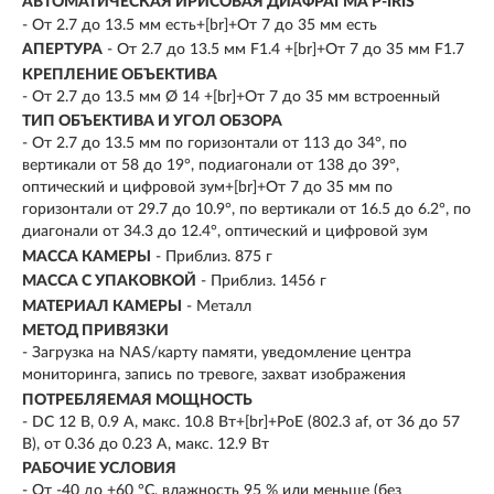
АВТОМАТИЧЕСКАЯ ИРИСОВАЯ ДИАФРАГМА P-IRIS
- От 2.7 до 13.5 мм есть+[br]+От 7 до 35 мм есть
АПЕРТУРА
- От 2.7 до 13.5 мм F1.4 +[br]+От 7 до 35 мм F1.7
КРЕПЛЕНИЕ ОБЪЕКТИВА
- От 2.7 до 13.5 мм Ø 14 +[br]+От 7 до 35 мм встроенный
ТИП ОБЪЕКТИВА И УГОЛ ОБЗОРА
- От 2.7 до 13.5 мм по горизонтали от 113 до 34°, по
вертикали от 58 до 19°, подиагонали от 138 до 39°,
оптический и цифровой зум+[br]+От 7 до 35 мм по
горизонтали от 29.7 до 10.9°, по вертикали от 16.5 до 6.2°, по
диагонали от 34.3 до 12.4°, оптический и цифровой зум
МАССА КАМЕРЫ
- Приблиз. 875 г
МАССА С УПАКОВКОЙ
- Приблиз. 1456 г
МАТЕРИАЛ КАМЕРЫ
- Металл
МЕТОД ПРИВЯЗКИ
- Загрузка на NAS/карту памяти, уведомление центра
мониторинга, запись по тревоге, захват изображения
ПОТРЕБЛЯЕМАЯ МОЩНОСТЬ
- DC 12 В, 0.9 A, макс. 10.8 Вт+[br]+PoE (802.3 af, от 36 до 57
В), от 0.36 до 0.23 A, макс. 12.9 Вт
РАБОЧИЕ УСЛОВИЯ
- От -40 до +60 °C, влажность 95 % или меньше (без