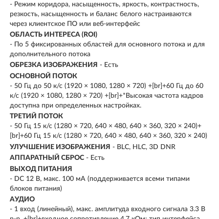
- Режим коридора, насыщенность, яркость, контрастность,
резкость, насыщенность и баланс белого настраиваются
через клиентское ПО или веб-интерфейс
ОБЛАСТЬ ИНТЕРЕСА (ROI)
- По 5 фиксированных областей для основного потока и для
дополнительного потока
ОБРЕЗКА ИЗОБРАЖЕНИЯ
- Есть
ОСНОВНОЙ ПОТОК
- 50 Гц до 50 к/с (1920 × 1080, 1280 × 720) +[br]+60 Гц до 60
к/с (1920 × 1080, 1280 × 720) +[br]+*Высокая частота кадров
доступна при определенных настройках.
ТРЕТИЙ ПОТОК
- 50 Гц 15 к/с (1280 × 720, 640 × 480, 640 × 360, 320 × 240)+
[br]+60 Гц 15 к/с (1280 × 720, 640 × 480, 640 × 360, 320 × 240)
УЛУЧШЕНИЕ ИЗОБРАЖЕНИЯ
- BLC, HLC, 3D DNR
АППАРАТНЫЙ СБРОС
- Есть
ВЫХОД ПИТАНИЯ
- DC 12 В, макс. 100 мA (поддерживается всеми типами
блоков питания)
АУДИО
- 1 вход (линейный), макс. амплитуда входного сигнала 3.3 В