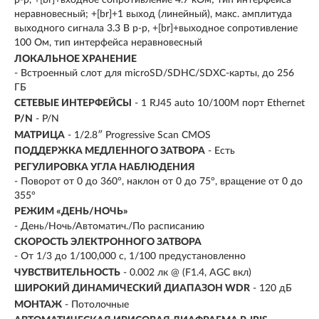
p-p, +[br]+входное сопротивление 4.7 кОм; тип интерфейса
неравновесный; +[br]+1 выход (линейный), макс. амплитуда
выходного сигнала 3.3 В p-p, +[br]+выходное сопротивление
100 Ом, тип интерфейса неравновесный
ЛОКАЛЬНОЕ ХРАНЕНИЕ
- Встроенный слот для microSD/SDHC/SDXC-карты, до 256
ГБ
СЕТЕВЫЕ ИНТЕРФЕЙСЫ
- 1 RJ45 auto 10/100M порт Ethernet
P/N
- P/N
МАТРИЦА
- 1/2.8″ Progressive Scan CMOS
ПОДДЕРЖКА МЕДЛЕННОГО ЗАТВОРА
- Есть
РЕГУЛИРОВКА УГЛА НАБЛЮДЕНИЯ
- Поворот от 0 до 360°, наклон от 0 до 75°, вращение от 0 до
355°
РЕЖИМ «ДЕНЬ/НОЧЬ»
- День/Ночь/Автоматич./По расписанию
СКОРОСТЬ ЭЛЕКТРОННОГО ЗАТВОРА
- От 1/3 до 1/100,000 с, 1/100 предустановленно
ЧУВСТВИТЕЛЬНОСТЬ
- 0.002 лк @ (F1.4, AGC вкл)
ШИРОКИЙ ДИНАМИЧЕСКИЙ ДИАПАЗОН WDR
- 120 дБ
МОНТАЖ
- Потолочные