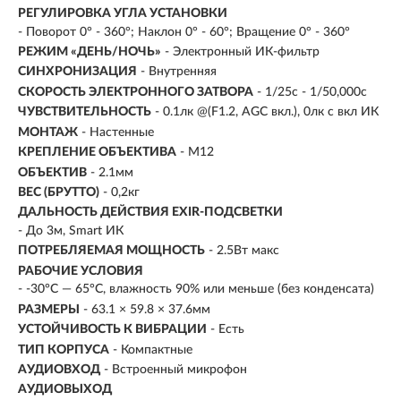
РЕГУЛИРОВКА УГЛА УСТАНОВКИ
- Поворот 0° - 360°; Наклон 0° - 60°; Вращение 0° - 360°
РЕЖИМ «ДЕНЬ/НОЧЬ»
- Электронный ИК-фильтр
СИНХРОНИЗАЦИЯ
- Внутренняя
СКОРОСТЬ ЭЛЕКТРОННОГО ЗАТВОРА
- 1/25с - 1/50,000с
ЧУВСТВИТЕЛЬНОСТЬ
- 0.1лк @(F1.2, AGC вкл.), 0лк с вкл ИК
МОНТАЖ
- Настенные
КРЕПЛЕНИЕ ОБЪЕКТИВА
- М12
ОБЪЕКТИВ
- 2.1мм
ВЕС (БРУТТО)
- 0,2кг
ДАЛЬНОСТЬ ДЕЙСТВИЯ EXIR-ПОДСВЕТКИ
- До 3м, Smart ИК
ПОТРЕБЛЯЕМАЯ МОЩНОСТЬ
- 2.5Вт макс
РАБОЧИЕ УСЛОВИЯ
- -30°С — 65°С, влажность 90% или меньше (без конденсата)
РАЗМЕРЫ
- 63.1 × 59.8 × 37.6мм
УСТОЙЧИВОСТЬ К ВИБРАЦИИ
- Есть
ТИП КОРПУСА
- Компактные
АУДИОВХОД
- Встроенный микрофон
АУДИОВЫХОД