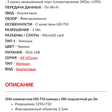
- 1 канал, авиационный порт (сопротивление 1КОм, ±10%)
ПЕРЕДАЧА ДАННЫХ
- По Wi-Fi
!ВИД
- Аналоговые
ОБЗОР
- Фиксированные
ОСОБЕННОСТИ
- С качеством HD-TVI
РАЗРЕШЕНИЕ
- 1 Мп
РАЗЪЕМЫ / СЛОТЫ
- MicroSD card
ТИП 1
- Уличные
ЦВЕТ
- Черные
ПИТАНИЕ
- DC6-16В
СЕРИЯ
-
AE-VCхххх
ТИП
-
Уличные
ВИД
-
Аналоговые
ОПИСАНИЕ
1Мп компактная HD-TVI камера с ИК-подсветкой до 3м
Разрешение 1296×732
Фиксированный объектив 2.1мм