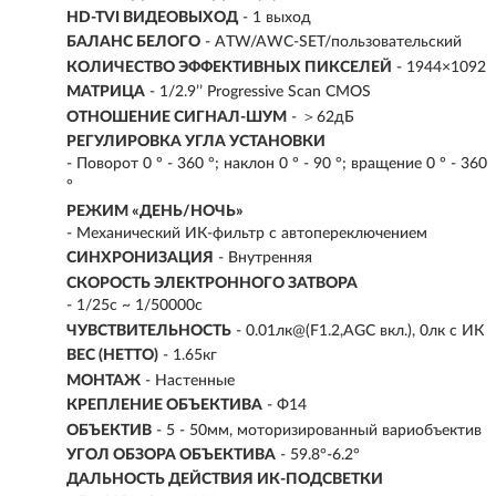
HD-TVI ВИДЕОВЫХОД
- 1 выход
БАЛАНС БЕЛОГО
- ATW/AWC-SET/пользовательский
КОЛИЧЕСТВО ЭФФЕКТИВНЫХ ПИКСЕЛЕЙ
- 1944×1092
МАТРИЦА
- 1/2.9’’ Progressive Scan CMOS
ОТНОШЕНИЕ СИГНАЛ-ШУМ
- ＞62дБ
РЕГУЛИРОВКА УГЛА УСТАНОВКИ
- Поворот 0 ° - 360 °; наклон 0 ° - 90 °; вращение 0 ° - 360
°
РЕЖИМ «ДЕНЬ/НОЧЬ»
- Механический ИК-фильтр с автопереключением
СИНХРОНИЗАЦИЯ
- Внутренняя
СКОРОСТЬ ЭЛЕКТРОННОГО ЗАТВОРА
- 1/25с ~ 1/50000с
ЧУВСТВИТЕЛЬНОСТЬ
- 0.01лк@(F1.2,AGC вкл.), 0лк с ИК
ВЕС (НЕТТО)
- 1.65кг
МОНТАЖ
- Настенные
КРЕПЛЕНИЕ ОБЪЕКТИВА
- Ф14
ОБЪЕКТИВ
- 5 - 50мм, моторизированный вариобъектив
УГОЛ ОБЗОРА ОБЪЕКТИВА
- 59.8°-6.2°
ДАЛЬНОСТЬ ДЕЙСТВИЯ ИК-ПОДСВЕТКИ