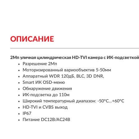
ОПИСАНИЕ
2Мп уличная цилиндрическая HD-TVI камера с ИК-подсветкой
Разрешение 2Мп
Моторизированный вариообъектив 5-50мм
Аппаратный WDR 120дБ, BLC, 3D DNR,
Smart ИК OSD-меню
Обнаружение движения
ИК-подсветка до 110м
Широкий температурный диапазон: -50°C…+60°C
HD-TVI и CVBS выход
IP67
Питание DC12В/АС24В