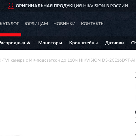
ОРИГИНАЛЬНАЯ ПРОДУКЦИЯ
HIKVISION В РОССИИ
КАТАЛОГ
ЮРЛИЦАМ
НОВИНКИ
КОНТАКТЫ
Распродажа 🔥
Мониторы
Кронштейны
Датчики
С
D-TVI камера с ИК-подсветкой до 110м HIKVISION DS-2CE16D9T-A