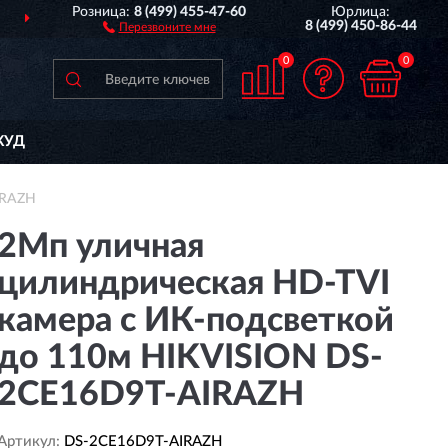
Розница:
8 (499) 455-47-60
Юрлица:
ДОСТАВИМ
ПО ВСЕЙ РОССИИ
8 (499) 450-86-44
Перезвоните мне
0
0
КУД
IRAZH
2Мп уличная
цилиндрическая HD-TVI
камера с ИК-подсветкой
до 110м HIKVISION DS-
2CE16D9T-AIRAZH
Артикул:
DS-2CE16D9T-AIRAZH