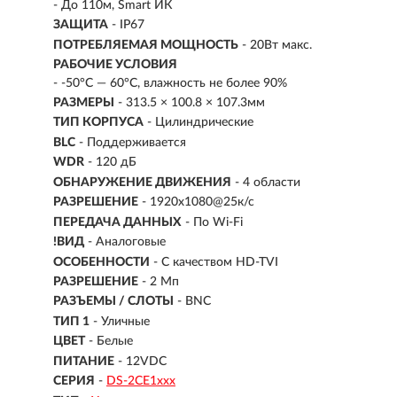
- До 110м, Smart ИК
ЗАЩИТА
- IP67
ПОТРЕБЛЯЕМАЯ МОЩНОСТЬ
- 20Вт макс.
РАБОЧИЕ УСЛОВИЯ
- -50°С — 60°С, влажность не более 90%
РАЗМЕРЫ
- 313.5 × 100.8 × 107.3мм
ТИП КОРПУСА
- Цилиндрические
BLC
- Поддерживается
WDR
- 120 дБ
ОБНАРУЖЕНИЕ ДВИЖЕНИЯ
- 4 области
РАЗРЕШЕНИЕ
- 1920х1080@25к/с
ПЕРЕДАЧА ДАННЫХ
- По Wi-Fi
!ВИД
- Аналоговые
ОСОБЕННОСТИ
- С качеством HD-TVI
РАЗРЕШЕНИЕ
- 2 Мп
РАЗЪЕМЫ / СЛОТЫ
- BNC
ТИП 1
- Уличные
ЦВЕТ
- Белые
ПИТАНИЕ
- 12VDC
СЕРИЯ
-
DS-2CE1ххх