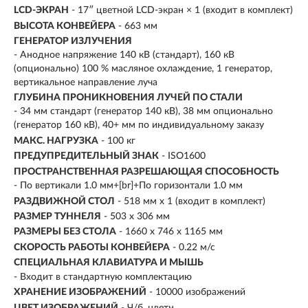
LCD-ЭКРАН
- 17″ цветной LCD-экран × 1 (входит в комплект)
ВЫСОТА КОНВЕЙЕРА
- 663 мм
ГЕНЕРАТОР ИЗЛУЧЕНИЯ
- Анодное напряжение 140 кВ (стандарт), 160 кВ
(опционально) 100 % масляное охлаждение, 1 генератор,
вертикальное направление луча
ГЛУБИНА ПРОНИКНОВЕНИЯ ЛУЧЕЙ ПО СТАЛИ
- 34 мм стандарт (генератор 140 кВ), 38 мм опционально
(генератор 160 кВ), 40+ мм по индивидуальному заказу
МАКС. НАГРУЗКА
- 100 кг
ПРЕДУПРЕДИТЕЛЬНЫЙ ЗНАК
- ISO1600
ПРОСТРАНСТВЕННАЯ РАЗРЕШАЮЩАЯ СПОСОБНОСТЬ
- По вертикали 1.0 мм+[br]+По горизонтали 1.0 мм
РАЗДВИЖНОЙ СТОЛ
- 518 мм x 1 (входит в комплект)
РАЗМЕР ТУННЕЛЯ
- 503 x 306 мм
РАЗМЕРЫ БЕЗ СТОЛА
- 1660 x 746 x 1165 мм
СКОРОСТЬ РАБОТЫ КОНВЕЙЕРА
- 0.22 м/с
СПЕЦИАЛЬНАЯ КЛАВИАТУРА И МЫШЬ
- Входит в стандартную комплектацию
ХРАНЕНИЕ ИЗОБРАЖЕНИЙ
- 10000 изображений
ЦВЕТ ИЗОБРАЖЕНИЙ
- Ч/б, цветн.