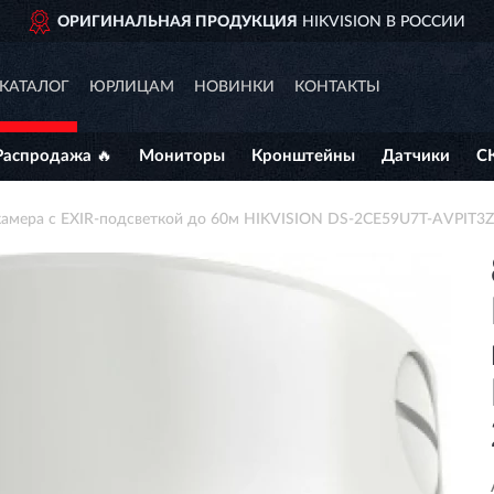
РОДУКЦИЯ
HIKVISION В РОССИИ
КАТАЛОГ
ЮРЛИЦАМ
НОВИНКИ
КОНТАКТЫ
Распродажа 🔥
Мониторы
Кронштейны
Датчики
С
камера с EXIR-подсветкой до 60м HIKVISION DS-2CE59U7T-AVPIT3