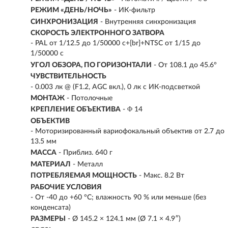
РЕЖИМ «ДЕНЬ/НОЧЬ»
- ИК-фильтр
СИНХРОНИЗАЦИЯ
- Внутренняя синхронизация
СКОРОСТЬ ЭЛЕКТРОННОГО ЗАТВОРА
- PAL от 1/12.5 до 1/50000 с+[br]+NTSC от 1/15 до
1/50000 с
УГОЛ ОБЗОРА, ПО ГОРИЗОНТАЛИ
- От 108.1 до 45.6°
ЧУВСТВИТЕЛЬНОСТЬ
- 0.003 лк @ (F1.2, AGC вкл.), 0 лк с ИК-подсветкой
МОНТАЖ
- Потолочные
КРЕПЛЕНИЕ ОБЪЕКТИВА
- Φ 14
ОБЪЕКТИВ
- Моторизированный вариофокальный объектив от 2.7 до
13.5 мм
МАССА
- Приблиз. 640 г
МАТЕРИАЛ
- Металл
ПОТРЕБЛЯЕМАЯ МОЩНОСТЬ
- Макс. 8.2 Вт
РАБОЧИЕ УСЛОВИЯ
- От -40 до +60 °C; влажность 90 % или меньше (без
конденсата)
РАЗМЕРЫ
- Ø 145.2 × 124.1 мм (Ø 7.1 × 4.9″)