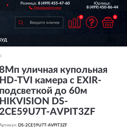
Розница:
8 (499) 455-47-60
Юрлица:
ДОСТАВИМ
ПО ВСЕЙ РОССИИ
8 (499) 450-86-44
Перезвоните мне
0
0
КУД
ZF
8Мп уличная купольная
HD-TVI камера с EXIR-
подсветкой до 60м
HIKVISION DS-
2CE59U7T-AVPIT3ZF
Артикул:
DS-2CE59U7T-AVPIT3ZF