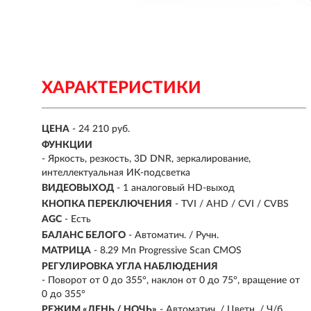
ХАРАКТЕРИСТИКИ
ЦЕНА
- 24 210 руб.
ФУНКЦИИ
- Яркость, резкость, 3D DNR, зеркалирование,
интеллектуальная ИК-подсветка
ВИДЕОВЫХОД
- 1 аналоговый HD-выход
КНОПКА ПЕРЕКЛЮЧЕНИЯ
- TVI / AHD / CVI / CVBS
AGC
- Есть
БАЛАНС БЕЛОГО
- Автоматич. / Ручн.
МАТРИЦА
- 8.29 Мп Progressive Scan CMOS
РЕГУЛИРОВКА УГЛА НАБЛЮДЕНИЯ
- Поворот от 0 до 355°, наклон от 0 до 75°, вращение от
0 до 355°
РЕЖИМ «ДЕНЬ / НОЧЬ»
- Автоматич. / Цветн. / Ч/б