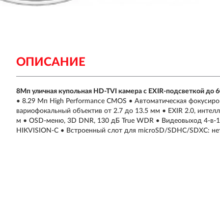
ОПИСАНИЕ
8Мп уличная купольная HD-TVI камера с EXIR-подсветкой до 
• 8.29 Мп High Performance CMOS • Автоматическая фокусир
вариофокальный объектив от 2.7 до 13.5 мм • EXIR 2.0, интел
м • OSD-меню, 3D DNR, 130 дБ True WDR • Видеовыход 4-в-1 (
HIKVISION-C • Встроенный слот для microSD/SDHC/SDXC: не