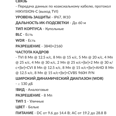
СВЯЗЬ
- Передача данных по коаксиальному кабелю, протокол
HIKVISION-C (выход TVI)
УРОВЕНЬ ЗАЩИТЫ
- IP67, IK10
ДАЛЬНОСТЬ ИК-ПОДСВЕТКИ
- До 60 м
ТИП КОРПУСА
- Купольные
BLC
- Есть
WDR
- Есть
РАЗРЕШЕНИЕ
- 3840×2160
ЧАСТОТА КАДРОВ
- TVI 8 Мп @ 12.5 к/с, 8 Мп @ 15 к/с, 5 Мп @ 20 к/с, 4 Мп
@ 25 к/с, 4 Мп @ 30 к/с, 2 Мп @ 25 к/с+[br]+2 Мп @ 30 к/
с+[br]+CVI 8 Мп @ 12.5 к/с, 8 Мп @ 15 к/с+[br]+AHD 8 Мп
@ 12.5 к/с, 8 Мп @ 15 к/с+[br]+CVBS 960H P/N
ШИРОКИЙ ДИНАМИЧЕСКИЙ ДИАПАЗОН (WDR)
- ≥ 130 дБ
!ВИД
- Аналоговые
РАЗРЕШЕНИЕ
- 8 Мп
ТИП 1
- Уличные
ЦВЕТ
- Белые
ПИТАНИЕ
- DC от 9.6 до 14.4 В; AC от 19.2 до 28.8 В