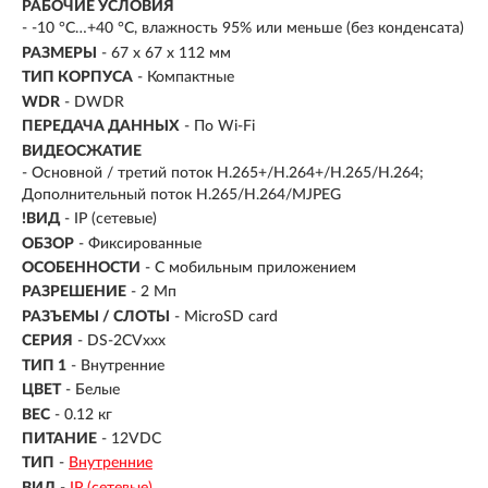
РАБОЧИЕ УСЛОВИЯ
- -10 °C…+40 °C, влажность 95% или меньше (без конденсата)
РАЗМЕРЫ
- 67 х 67 х 112 мм
ТИП КОРПУСА
- Компактные
WDR
- DWDR
ПЕРЕДАЧА ДАННЫХ
- По Wi-Fi
ВИДЕОСЖАТИЕ
- Основной / третий поток H.265+/H.264+/H.265/H.264;
Дополнительный поток H.265/H.264/MJPEG
!ВИД
- IP (сетевые)
ОБЗОР
- Фиксированные
ОСОБЕННОСТИ
- С мобильным приложением
РАЗРЕШЕНИЕ
- 2 Мп
РАЗЪЕМЫ / СЛОТЫ
- MicroSD card
СЕРИЯ
- DS-2CVxxx
ТИП 1
- Внутренние
ЦВЕТ
- Белые
ВЕС
- 0.12 кг
ПИТАНИЕ
- 12VDC
ТИП
-
Внутренние
ВИД
-
IP (сетевые)