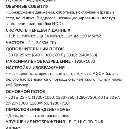
звуковое предупреждение
ОБЫЧНЫЕ СОБЫТИЯ
- Обнаружение движения, саботажа, исключений (разрыв
сети, конфликт IP-адресов, несанкционированный доступ,
заполнение или ошибка HDD)
СКОРОСТЬ ПЕРЕДАЧИ ДАННЫХ
- 11b 11 Мбит/с,11g 54 Мбит/с, 11n до 150 Мбит/с
ЧАСТОТА
- 2,4–2,4835 ГГц
ДОПОЛНИТЕЛЬНЫЙ ПОТОК
- 50 Гц 25 к/с (640 × 360); 60 Гц 30 к/с (640×360)
МАКСИМАЛЬНОЕ РАЗРЕШЕНИЕ
- 1920×1080
НАСТРОЙКИ ИЗОБРАЖЕНИЯ
- Насыщенность, яркость, контраст, резкость, AGC и баланс
белого настраиваются с помощью клиентского ПО или через
веб-браузер
ОСНОВНОЙ ПОТОК
- 50 Гц 25 к/с (1920×1080, 1280×960, 1280×720); 60 Гц 30 к/с
(1920×1080, 1280×960, 1280×720)
ПЕРЕКЛЮЧЕНИЕ «ДЕНЬ/НОЧЬ»
- День, ночь, авто, по расписанию
УЛУЧШЕНИЕ ИЗОБРАЖЕНИЯ
- BLC, HLC, 3D DNR
АУДИО