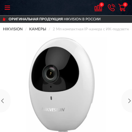
0
0
ПРОДУКЦИЯ
HIKVISION В РОССИИ
ДОСТАВИ
HIKVISION
КАМЕРЫ
2 Мп компактная IP-камера с ИК-подсвет