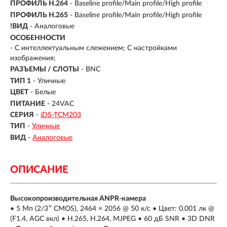
ПРОФИЛЬ H.264
- Baseline profile/Main profile/High profile
ПРОФИЛЬ H.265
- Baseline profile/Main profile/High profile
!ВИД
- Аналоговые
ОСОБЕННОСТИ
- С интеллектуальным слежением; С настройками
изображения;
РАЗЪЕМЫ / СЛОТЫ
- BNC
ТИП 1
- Уличные
ЦВЕТ
- Белые
ПИТАНИЕ
- 24VAC
СЕРИЯ
-
iDS-TCM203
ТИП
-
Уличные
ВИД
-
Аналоговые
ОПИСАНИЕ
Высокопроизводительная ANPR-камера
• 5 Мп (2/3″ CMOS), 2464 × 2056 @ 50 к/с • Цвет: 0.001 лк @
(F1.4, AGC вкл) • H.265, H.264, MJPEG • 60 дБ SNR • 3D DNR