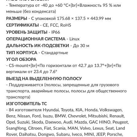
- Температура от -40 до +60 °C+[br]+Влажность 95 % или
меньше (без конденсата)
РАЗМЕРЫ
- С упаковкой 175.68 × 137.5 × 443.99 мм
СЕРТИФИКАТЫ
- CE, FCC, RoHS
УРОВЕНЬ ЗАЩИТЫ
- IP66
ОПЕРАЦИОННАЯ СИСТЕМА
- Linux
ДАЛЬНОСТЬ ИК-ПОДСВЕТКИ
- До 30 м
ТИП КОРПУСА
- Стандартные
УГОЛ ОБЗОРА
- CS-mount+[br]+По горизонтали от 42.7 до 13.7°+[br]+По
вертикали от 23.4 до 7.6°
ВЫЕЗД НА ВЫДЕЛЕННУЮ ПОЛОСУ
- Поддерживается (полосы, запрещенные для грузового
транспорта, аварийные полосы, полосы для общественного
транспорта)
ИЗГОТОВИТЕЛЬ ТС
- 84 изготовителя Hyundai, Toyota, KIA, Honda, Volkswagen,
Benz, Nissan, Ford, Isuzu, BMW, Chevrolet, Mitsubishi, Renault,
Opel, Suzuki, Skoda, Daewoo, Audi, Mazda, GAC HINO, Peugeot,
SsangYong, Citroen, Fiat, Scania, MAN, Volvo, Lexus, Seat, Land
Rover, Daihatsu, Dongwo, Subaru, Iveco, MINI, JEEP, Porsche,