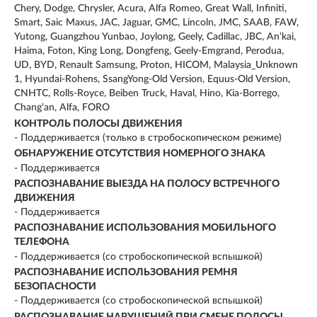
Chery, Dodge, Chrysler, Acura, Alfa Romeo, Great Wall, Infiniti,
Smart, Saic Maxus, JAC, Jaguar, GMC, Lincoln, JMC, SAAB, FAW,
Yutong, Guangzhou Yunbao, Joylong, Geely, Cadillac, JBC, An‘kai,
Haima, Foton, King Long, Dongfeng, Geely-Emgrand, Perodua,
UD, BYD, Renault Samsung, Proton, HICOM, Malaysia_Unknown
1, Hyundai-Rohens, SsangYong-Old Version, Equus-Old Version,
CNHTC, Rolls-Royce, Beiben Truck, Haval, Hino, Kia-Borrego,
Chang‘an, Alfa, FORO
КОНТРОЛЬ ПОЛОСЫ ДВИЖЕНИЯ
- Поддерживается (только в стробоскопическом режиме)
ОБНАРУЖЕНИЕ ОТСУТСТВИЯ НОМЕРНОГО ЗНАКА
- Поддерживается
РАСПОЗНАВАНИЕ ВЫЕЗДА НА ПОЛОСУ ВСТРЕЧНОГО
ДВИЖЕНИЯ
- Поддерживается
РАСПОЗНАВАНИЕ ИСПОЛЬЗОВАНИЯ МОБИЛЬНОГО
ТЕЛЕФОНА
- Поддерживается (со стробоскопической вспышкой)
РАСПОЗНАВАНИЕ ИСПОЛЬЗОВАНИЯ РЕМНЯ
БЕЗОПАСНОСТИ
- Поддерживается (со стробоскопической вспышкой)
РАСПОЗНАВАНИЕ НАРУШЕНИЙ ПРИ СМЕНЕ ПОЛОСЫ