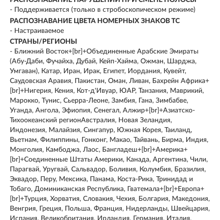
- Поддерживается (только в стробоскопическом режиме)
РАСПОЗНАВАНИЕ ЦВЕТА НОМЕРНЫХ ЗНАКОВ ТС
- Настраиваемое
СТРАНЫ/РЕГИОНЫ
- Ближний Восток+[br]+Объединенные Арабские Эмираты
(Абу-Даби, Фучайха, Дубай, Кейп-Хайма, Ожман, Шарджа,
Умгаван), Катар, Иран, Ирак, Египет, Иордания, Кувейт,
Саудовская Аравия, Пакистан, Оман, Ливан, Бахрейн Африка+
[br]+Нигерия, Кения, Кот-д'Ивуар, ЮАР, Танзания, Маврикий,
Марокко, Тунис, Сьерра-Леоне, Замбия, Гана, Зимбабве,
Уганда, Ангола, Эфиопия, Сенегал, Алжир+[br]+Азиатско-
Тихоокеанский регионАвстралия, Новая Зеландия,
Индонезия, Малайзия, Сингапур, Южная Корея, Таиланд,
Вьетнам, Филиппины, Гонконг, Макао, Тайвань, Бирма, Индия,
Монголия, Камбоджа, Лаос, Бангладеш+[br]+Америка+
[br]+Соединенные Штаты Америки, Канада, Аргентина, Чили,
Парагвай, Уругвай, Сальвадор, Боливия, Колумбия, Бразилия,
Эквадор, Перу, Мексика, Панама, Коста-Рика, Тринидад и
Тобаго, Доминиканская Республика, Гватемала+[br]+Европа+
[br]+Турция, Хорватия, Словакия, Чехия, Болгария, Македония,
Венгрия, Греция, Польша, Франция, Нидерланды, Швейцария,
Испания, Великобритания, Ирландия, Германия, Италия,