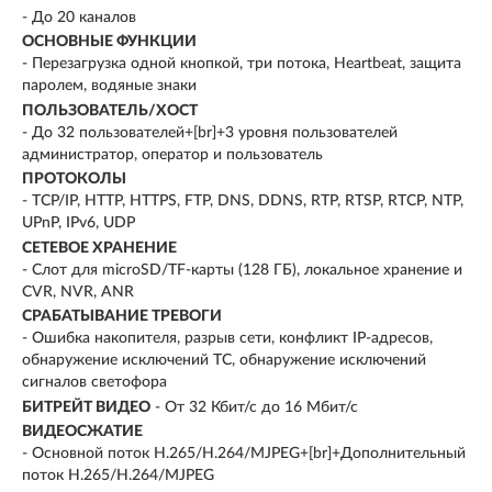
- До 20 каналов
ОСНОВНЫЕ ФУНКЦИИ
- Перезагрузка одной кнопкой, три потока, Heartbeat, защита
паролем, водяные знаки
ПОЛЬЗОВАТЕЛЬ/ХОСТ
- До 32 пользователей+[br]+3 уровня пользователей
администратор, оператор и пользователь
ПРОТОКОЛЫ
- TCP/IP, HTTP, HTTPS, FTP, DNS, DDNS, RTP, RTSP, RTCP, NTP,
UPnP, IPv6, UDP
СЕТЕВОЕ ХРАНЕНИЕ
- Слот для microSD/TF-карты (128 ГБ), локальное хранение и
CVR, NVR, ANR
СРАБАТЫВАНИЕ ТРЕВОГИ
- Ошибка накопителя, разрыв сети, конфликт IP-адресов,
обнаружение исключений ТС, обнаружение исключений
сигналов светофора
БИТРЕЙТ ВИДЕО
- От 32 Кбит/с до 16 Мбит/с
ВИДЕОСЖАТИЕ
- Основной поток H.265/H.264/MJPEG+[br]+Дополнительный
поток H.265/H.264/MJPEG