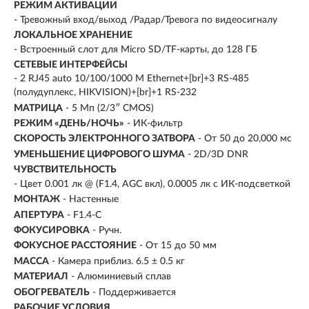
РЕЖИМ АКТИВАЦИИ
- Тревожный вход/выход /Радар/Тревога по видеосигналу
ЛОКАЛЬНОЕ ХРАНЕНИЕ
- Встроенный слот для Micro SD/TF-карты, до 128 ГБ
СЕТЕВЫЕ ИНТЕРФЕЙСЫ
- 2 RJ45 auto 10/100/1000 М Ethernet+[br]+3 RS-485
(полудуплекс, HIKVISION)+[br]+1 RS-232
МАТРИЦА
- 5 Мп (2/3″ CMOS)
РЕЖИМ «ДЕНЬ/НОЧЬ»
- ИК-фильтр
СКОРОСТЬ ЭЛЕКТРОННОГО ЗАТВОРА
- От 50 до 20,000 мс
УМЕНЬШЕНИЕ ЦИФРОВОГО ШУМА
- 2D/3D DNR
ЧУВСТВИТЕЛЬНОСТЬ
- Цвет 0.001 лк @ (F1.4, AGC вкл), 0.0005 лк с ИК-подсветкой
МОНТАЖ
- Настенные
АПЕРТУРА
- F1.4-C
ФОКУСИРОВКА
- Ручн.
ФОКУСНОЕ РАССТОЯНИЕ
- От 15 до 50 мм
МАССА
- Камера приблиз. 6.5 ± 0.5 кг
МАТЕРИАЛ
- Алюминиевый сплав
ОБОГРЕВАТЕЛЬ
- Поддерживается
РАБОЧИЕ УСЛОВИЯ