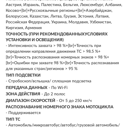
Австрия, Израиль, Палестина, Бельгия, Люксембург, Албания,
Косово+[br]+Русскоязычные регионы+[br]+Азербайджан,
Белоруссия, Казахстан, Литва, Грузия, Эстония, Латвия,
Российская Федерация, Украина, Молдавия, Узбекистан,
Киргизия, Армения
ТОЧНОСТЬ (ПРИ РЕКОМЕНДОВАННЫХУСЛОВИЯХ
УСТАНОВКИ И ОСВЕЩЕНИЯ)
- Интенсивность захвата > 98 %+[br]+Точность при
определении направления движения ТС > 98.5 %+
[br]+Точность распознавания номерных знаков > 98 %+
[br]+Ошибки при захвате 98 %+[br]+Точность распознавания
для указанных стран/регионов > 95 %
ТИП ПОДСВЕТКИ
- Стробоскоп/вспышка/ сплошная подсветка
ПЕРЕДАЧА ДАННЫХ
- По Wi-Fi
ЗОНА ДЕЙСТВИЯ
- До 2 полос
ДИАПАЗОН СКОРОСТЕЙ
- От 5 до 250 км/ч
РАСПОЗНАВАНИЕ НОМЕРНОГО ЗНАКА МОТОЦИКЛА
- Поддерживается
ТИП ТС
- Автомобиль/микроавтобус/автобус/грузовой автомобиль/