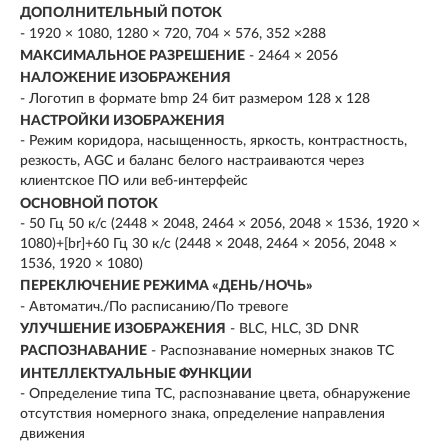
ДОПОЛНИТЕЛЬНЫЙ ПОТОК
- 1920 × 1080, 1280 × 720, 704 × 576, 352 ×288
МАКСИМАЛЬНОЕ РАЗРЕШЕНИЕ
- 2464 × 2056
НАЛОЖЕНИЕ ИЗОБРАЖЕНИЯ
- Логотип в формате bmp 24 бит размером 128 х 128
НАСТРОЙКИ ИЗОБРАЖЕНИЯ
- Режим коридора, насыщенность, яркость, контрастность,
резкость, AGC и баланс белого настраиваются через
клиентское ПО или веб-интерфейс
ОСНОВНОЙ ПОТОК
- 50 Гц 50 к/с (2448 × 2048, 2464 × 2056, 2048 × 1536, 1920 ×
1080)+[br]+60 Гц 30 к/с (2448 × 2048, 2464 × 2056, 2048 ×
1536, 1920 × 1080)
ПЕРЕКЛЮЧЕНИЕ РЕЖИМА «ДЕНЬ/НОЧЬ»
- Автоматич./По расписанию/По тревоге
УЛУЧШЕНИЕ ИЗОБРАЖЕНИЯ
- BLC, HLC, 3D DNR
РАСПОЗНАВАНИЕ
- Распознавание номерных знаков ТС
ИНТЕЛЛЕКТУАЛЬНЫЕ ФУНКЦИИ
- Определение типа ТС, распознавание цвета, обнаружение
отсутствия номерного знака, определение направления
движения