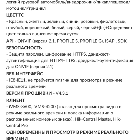
легкий грузовой автомобиль/внедорожник/пикап/пешеход/
мотоцикл/трицикл
ЦВЕТ ТС
- Красный, желтый, зеленый, синий, розовый, фиолетовый,
голубой, коричневый, белый, серый, черный+[br]+Определяет
цвет только в дневное время суток.
API
- ONVIF (версия 2.1, PROFILE S, PROFILE G), ISAPI, SDK
БЕЗОПАСНОСТЬ
- Защита паролем, шифрование HTTPS, дайджест-
аутентификация для HTTP/HTTPS, дайджест-аутентификация
для ONVIF (версия 2.1)
ВЕБ-ИНТЕРФЕЙС
- IE8-IE11, не требуется плагин для просмотра в режиме
реального времени
ВЕРСИЯ ПРОШИВКИ
- V4.3.1
КЛИЕНТ
- iVMS-8600, iVMS-4200 (только для просмотра видео в
режиме реального времени и поиска информации о
распознанных номерных знаках), Hik-Central Master, Hik-
Central Pro
ОДНОВРЕМЕННЫЙ ПРОСМОТР В РЕЖИМЕ РЕАЛЬНОГО
ВРЕМЕНИ