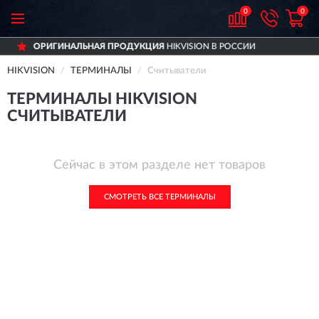
0
0
ОРИГИНАЛЬНАЯ ПРОДУКЦИЯ
HIKVISION В РОССИИ
HIKVISION
ТЕРМИНАЛЫ
Считыватели
ТЕРМИНАЛЫ HIKVISION
СЧИТЫВАТЕЛИ
Сейчас в этом разделе нет товаров
СМОТРЕТЬ ВСЕ ТЕРМИНАЛЫ