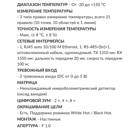
ДИАПАЗОН ТЕМПЕРАТУР
- От -20 до +150 °C
ИЗМЕРЕНИЕ ТЕМПЕРАТУРЫ
- 3 типа правил измерения температуры, всего 21
правило (10 точек, 10 областей и 1 линия)
ТОЧНОСТЬ ИЗМЕРЕНИЯ ТЕМПЕРАТУРЫ
- Макс. (± 8 °C, ± 8 %)
СЕТЕВЫЕ ИНТЕРФЕЙСЫ
- 1, RJ45 auto 10/100 М Ethernet, 1, RS-485+[br]+1,
оптоволоконный кабель, одномодовый, TX 1310 нм; RX
1550 нм; дальность передачи 20 км; скорость передачи
100 м;
ТРЕВОЖНЫЙ ВХОД
- 2 тревожных входа (DC от 0 до 5 В)
МАТРИЦА
- Неохлаждаемый микроболометрический детектор
(оксид ванадия)
ЦИФРОВОЙ ЗУМ
- 2 ×, 4 ×, 8 ×
ОКРАШИВАНИЕ ЦЕЛИ
- Есть. Поддержка режимов White Hot / Black Hot.
МОНТАЖ
- Настенные
АПЕРТУРА
- F 1.0