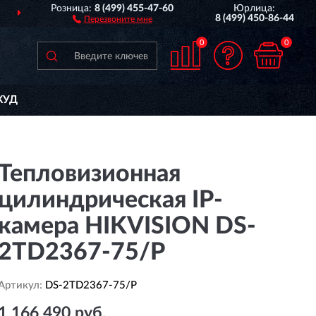
Розница:
8 (499) 455-47-60
Юрлица:
ДОСТАВИМ
ПО ВСЕЙ РОССИИ
8 (499) 450-86-44
Перезвоните мне
0
0
КУД
Тепловизионная
цилиндрическая IP-
камера HIKVISION DS-
2TD2367-75/P
Артикул:
DS-2TD2367-75/P
1 166 490 руб.