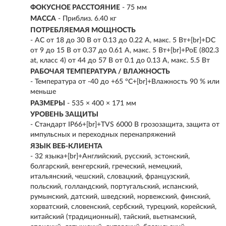
ФОКУСНОЕ РАССТОЯНИЕ
- 75 мм
МАССА
- Приблиз. 6.40 кг
ПОТРЕБЛЯЕМАЯ МОЩНОСТЬ
- AC от 18 до 30 В от 0.13 до 0.22 A, макс. 5 Вт+[br]+DC
от 9 до 15 В от 0.37 до 0.61 A, макс. 5 Вт+[br]+PoE (802.3
at, класс 4) от 44 до 57 В от 0.1 до 0.13 A, макс. 5.5 Вт
РАБОЧАЯ ТЕМПЕРАТУРА / ВЛАЖНОСТЬ
- Температура от -40 до +65 °C+[br]+Влажность 90 % или
меньше
РАЗМЕРЫ
- 535 × 400 × 171 мм
УРОВЕНЬ ЗАЩИТЫ
- Стандарт IP66+[br]+TVS 6000 В грозозащита, защита от
импульсных и переходных перенапряжений
ЯЗЫК ВЕБ-КЛИЕНТА
- 32 языка+[br]+Английский, русский, эстонский,
болгарский, венгерский, греческий, немецкий,
итальянский, чешский, словацкий, французский,
польский, голландский, португальский, испанский,
румынский, датский, шведский, норвежский, финский,
хорватский, словенский, сербский, турецкий, корейский,
китайский (традиционный), тайский, вьетнамский,