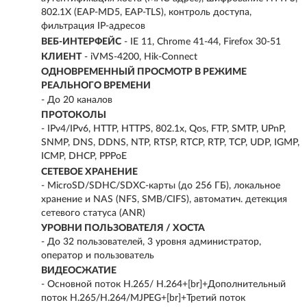
802.1X (EAP-MD5, EAP-TLS), контроль доступа,
фильтрация IP-адресов
ВЕБ-ИНТЕРФЕЙС
- IE 11, Chrome 41-44, Firefox 30-51
КЛИЕНТ
- iVMS-4200, Hik-Connect
ОДНОВРЕМЕННЫЙ ПРОСМОТР В РЕЖИМЕ
РЕАЛЬНОГО ВРЕМЕНИ
- До 20 каналов
ПРОТОКОЛЫ
- IPv4/IPv6, HTTP, HTTPS, 802.1x, Qos, FTP, SMTP, UPnP,
SNMP, DNS, DDNS, NTP, RTSP, RTCP, RTP, TCP, UDP, IGMP,
ICMP, DHCP, PPPoE
СЕТЕВОЕ ХРАНЕНИЕ
- MicroSD/SDHC/SDXC-карты (до 256 ГБ), локальное
хранение и NAS (NFS, SMB/CIFS), автоматич. детекция
сетевого статуса (ANR)
УРОВНИ ПОЛЬЗОВАТЕЛЯ / ХОСТА
- До 32 пользователей, 3 уровня администратор,
оператор и пользователь
ВИДЕОСЖАТИЕ
- Основной поток H.265/ H.264+[br]+Дополнительный
поток H.265/H.264/MJPEG+[br]+Третий поток