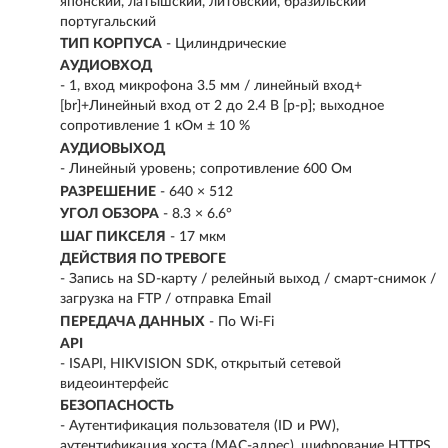
японский, латышский, литовский, бразильский
португальский
ТИП КОРПУСА
- Цилиндрические
АУДИОВХОД
- 1, вход микрофона 3.5 мм / линейный вход+
[br]+Линейный вход от 2 до 2.4 В [p-p]; выходное
сопротивление 1 кОм ± 10 %
АУДИОВЫХОД
- Линейный уровень; сопротивление 600 Ом
РАЗРЕШЕНИЕ
- 640 × 512
УГОЛ ОБЗОРА
- 8.3 × 6.6°
ШАГ ПИКСЕЛЯ
- 17 мкм
ДЕЙСТВИЯ ПО ТРЕВОГЕ
- Запись на SD-карту / релейный выход / смарт-снимок /
загрузка на FTP / отправка Email
ПЕРЕДАЧА ДАННЫХ
- По Wi-Fi
API
- ISAPI, HIKVISION SDK, открытый сетевой
видеоинтерфейс
БЕЗОПАСНОСТЬ
- Аутентификация пользователя (ID и PW),
аутентификация хоста (MAC-адрес), шифрование HTTPS,