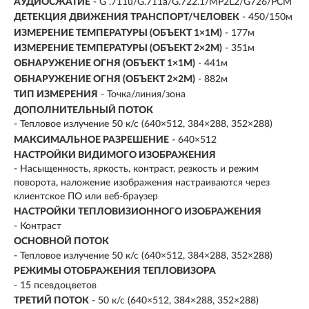
АУДИОСЖАТИЕ
- G .711u/G.711a/G.722.1/MP2L2/G726/PCM
ДЕТЕКЦИЯ ДВИЖЕНИЯ ТРАНСПОРТ/ЧЕЛОВЕК
- 450/150м
ИЗМЕРЕНИЕ ТЕМПЕРАТУРЫ (ОБЪЕКТ 1×1М)
- 177м
ИЗМЕРЕНИЕ ТЕМПЕРАТУРЫ (ОБЪЕКТ 2×2М)
- 351м
ОБНАРУЖЕНИЕ ОГНЯ (ОБЪЕКТ 1×1М)
- 441м
ОБНАРУЖЕНИЕ ОГНЯ (ОБЪЕКТ 2×2М)
- 882м
ТИП ИЗМЕРЕНИЯ
- Точка/линия/зона
ДОПОЛНИТЕЛЬНЫЙ ПОТОК
- Тепловое излучение 50 к/с (640×512, 384×288, 352×288)
МАКСИМАЛЬНОЕ РАЗРЕШЕНИЕ
- 640×512
НАСТРОЙКИ ВИДИМОГО ИЗОБРАЖЕНИЯ
- Насыщенность, яркость, контраст, резкость и режим
поворота, наложение изображения настраиваются через
клиентское ПО или веб-браузер
НАСТРОЙКИ ТЕПЛОВИЗИОННОГО ИЗОБРАЖЕНИЯ
- Контраст
ОСНОВНОЙ ПОТОК
- Тепловое излучение 50 к/с (640×512, 384×288, 352×288)
РЕЖИМЫ ОТОБРАЖЕНИЯ ТЕПЛОВИЗОРА
- 15 псевдоцветов
ТРЕТИЙ ПОТОК
- 50 к/с (640×512, 384×288, 352×288)