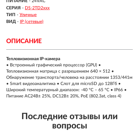
ПИТАНИЕ
- 24VAC
СЕРИЯ
-
DS-2TD2ххх
ТИП
-
Уличные
ВИД
-
IP (сетевые)
ОПИСАНИЕ
Тепловизионная IP-камера
• Встроенный графический процессор (GPU) •
Тепловизионная матрица с разрешением 640 × 512 •
Обнаружение транспорта/человека на расстоянии 1353/441м
• Smart видеоаналитика • Слот для microSD до 128Гб •
Широкий температурный диапазон: -40 °C – 65 °C • IP66 •
Питание AC24В± 25%, DC12В± 20%, PoE (802.3at, class 4)
Последние отзывы или
вопросы