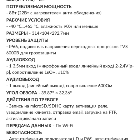
ПОТРЕБЛЯЕМАЯ МОЩНОСТЬ
- 8Вт (22Вт с нагревателем анти-обледенения)
РАБОЧИЕ УСЛОВИЯ
- -40 °C…+65 °C, влажность 90% или меньше
РАЗМЕРЫ
- 314×104×292.7мм
УРОВЕНЬ ЗАЩИТЫ
- IP66, подавитель напряжения переходных процессов TVS
6000В для грозозащиты
АУДИОВХОД
- 1 3.5мм вход (микрофонный вход/ линейный вход) 2-2.4V[p-
p], сопротивление 1кОм, ±10%
АУДИОВЫХОД
- 1 выход (линейный выход), сопротивление 600Ом
УГОЛ ОБЗОРА
- 39.87° × 32.36°
ДЕЙСТВИЯ ПО ТРЕВОГЕ
- Запись на microSD/SDHC карту, активация реле,
уведомление клиента, отправка email, загрузка на FTP,
активацияканала записи
ПЕРЕДАЧА ДАННЫХ
- По Wi-Fi
БЕЗОПАСНОСТЬ
- Аутентификация пользователя (ID и PW), аутентификация