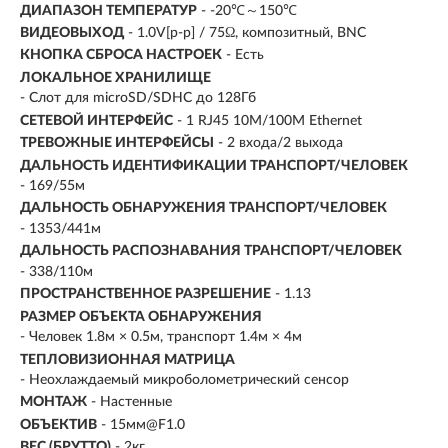
ДИАПАЗОН ТЕМПЕРАТУР
- -20℃～150℃
ВИДЕОВЫХОД
- 1.0V[p-p] / 75Ω, композитный, BNC
КНОПКА СБРОСА НАСТРОЕК
- Есть
ЛОКАЛЬНОЕ ХРАНИЛИЩЕ
- Слот для microSD/SDHC до 128Гб
СЕТЕВОЙ ИНТЕРФЕЙС
- 1 RJ45 10M/100M Ethernet
ТРЕВОЖНЫЕ ИНТЕРФЕЙСЫ
- 2 входа/2 выхода
ДАЛЬНОСТЬ ИДЕНТИФИКАЦИИ ТРАНСПОРТ/ЧЕЛОВЕК
- 169/55м
ДАЛЬНОСТЬ ОБНАРУЖЕНИЯ ТРАНСПОРТ/ЧЕЛОВЕК
- 1353/441м
ДАЛЬНОСТЬ РАСПОЗНАВАНИЯ ТРАНСПОРТ/ЧЕЛОВЕК
- 338/110м
ПРОСТРАНСТВЕННОЕ РАЗРЕШЕНИЕ
- 1.13
РАЗМЕР ОБЪЕКТА ОБНАРУЖЕНИЯ
- Человек 1.8м × 0.5м, транспорт 1.4м × 4м
ТЕПЛОВИЗИОННАЯ МАТРИЦА
- Неохлаждаемый микроболометрический сенсор
МОНТАЖ
- Настенные
ОБЪЕКТИВ
- 15мм@F1.0
ВЕС (БРУТТО)
- 2кг