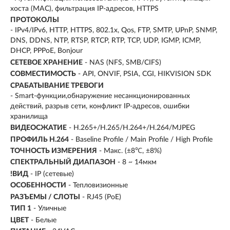
хоста (MAC), фильтрация IP-адресов, HTTPS
ПРОТОКОЛЫ
- IPv4/IPv6, HTTP, HTTPS, 802.1x, Qos, FTP, SMTP, UPnP, SNMP,
DNS, DDNS, NTP, RTSP, RTCP, RTP, TCP, UDP, IGMP, ICMP,
DHCP, PPPoE, Bonjour
СЕТЕВОЕ ХРАНЕНИЕ
- NAS (NFS, SMB/CIFS)
СОВМЕСТИМОСТЬ
- API, ONVIF, PSIA, CGI, HIKVISION SDK
СРАБАТЫВАНИЕ ТРЕВОГИ
- Smart-функции,обнаружение несанкционированных
действий, разрыв сети, конфликт IP-адресов, ошибки
хранилища
ВИДЕОСЖАТИЕ
- H.265+/H.265/H.264+/H.264/MJPEG
ПРОФИЛЬ H.264
- Baseline Profile / Main Profile / High Profile
ТОЧНОСТЬ ИЗМЕРЕНИЯ
- Макс. (±8℃, ±8%)
СПЕКТРАЛЬНЫЙ ДИАПАЗОН
- 8 ~ 14мкм
!ВИД
- IP (сетевые)
ОСОБЕННОСТИ
- Тепловизионные
РАЗЪЕМЫ / СЛОТЫ
- RJ45 (PoE)
ТИП 1
- Уличные
ЦВЕТ
- Белые