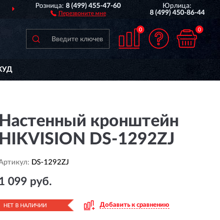
Розница:
8 (499) 455-47-60
Юрлица:
ДОСТАВИМ
ПО ВСЕЙ РОССИИ
8 (499) 450-86-44
Перезвоните мне
0
0
КУД
Настенный кронштейн
HIKVISION DS-1292ZJ
Артикул:
DS-1292ZJ
1 099 руб.
Добавить к сравнению
НЕТ В НАЛИЧИИ