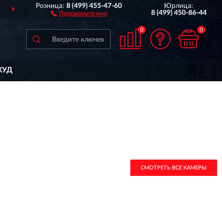
Розница:
8 (499) 455-47-60
Юрлица:
М
ПО ВСЕЙ РОССИИ
П
8 (499) 450-86-44
Перезвоните мне
0
0
КУД
СМОТРЕТЬ ВСЕ КАМЕРЫ