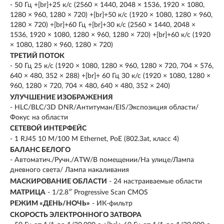
- 50 Гц +[br]+25 к/с (2560 × 1440, 2048 × 1536, 1920 × 1080,
1280 × 960, 1280 × 720) +[br]+50 к/с (1920 × 1080, 1280 × 960,
1280 × 720) +[br]+60 Гц +[br]+30 к/с (2560 × 1440, 2048 ×
1536, 1920 × 1080, 1280 × 960, 1280 × 720) +[br]+60 к/с (1920
× 1080, 1280 × 960, 1280 × 720)
ТРЕТИЙ ПОТОК
- 50 Гц 25 к/с (1920 × 1080, 1280 × 960, 1280 × 720, 704 × 576,
640 × 480, 352 × 288) +[br]+ 60 Гц 30 к/с (1920 × 1080, 1280 ×
960, 1280 × 720, 704 × 480, 640 × 480, 352 × 240)
УЛУЧШЕНИЕ ИЗОБРАЖЕНИЯ
- HLC/BLC/3D DNR/Антитуман/EIS/Экспозиция области/
Фокус на области
СЕТЕВОЙ ИНТЕРФЕЙС
- 1 RJ45 10 M/100 M Ethernet, PoE (802.3at, класс 4)
БАЛАНС БЕЛОГО
- Автоматич./Ручн./ATW/В помещении/На улице/Лампа
дневного света/ Лампа накаливания
МАСКИРОВАНИЕ ОБЛАСТИ
- 24 настраиваемые области
МАТРИЦА
- 1/2.8″ Progressive Scan CMOS
РЕЖИМ «ДЕНЬ/НОЧЬ»
- ИК-фильтр
СКОРОСТЬ ЭЛЕКТРОННОГО ЗАТВОРА