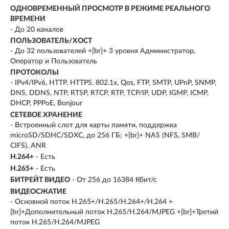
ОДНОВРЕМЕННЫЙ ПРОСМОТР В РЕЖИМЕ РЕАЛЬНОГО
ВРЕМЕНИ
- До 20 каналов
ПОЛЬЗОВАТЕЛЬ/ХОСТ
- До 32 пользователей +[br]+ 3 уровня Администратор,
Оператор и Пользователь
ПРОТОКОЛЫ
- IPv4/IPv6, HTTP, HTTPS, 802.1x, Qos, FTP, SMTP, UPnP, SNMP,
DNS, DDNS, NTP, RTSP, RTCP, RTP, TCP/IP, UDP, IGMP, ICMP,
DHCP, PPPoE, Bonjour
СЕТЕВОЕ ХРАНЕНИЕ
- Встроенный слот для карты памяти, поддержка
microSD/SDHC/SDXC, до 256 ГБ; +[br]+ NAS (NFS, SMB/
CIFS), ANR
H.264+
- Есть
H.265+
- Есть
БИТРЕЙТ ВИДЕО
- От 256 до 16384 Кбит/с
ВИДЕОСЖАТИЕ
- Основной поток H.265+/H.265/H.264+/H.264 +
[br]+Дополнительный поток H.265/H.264/MJPEG +[br]+Третий
поток H.265/H.264/MJPEG