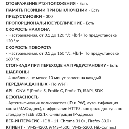
ОТОБРАЖЕНИЕ PTZ-ПОЛОЖЕНИЯ
- Есть
ПАМЯТЬ ПОЗИЦИИ ПРИ ВЫКЛЮЧЕНИИ
- Есть
ПРЕДУСТАНОВКИ
- 300
ПРОПОРЦИОНАЛЬНОЕ УВЕЛИЧЕНИЕ
- Есть
СКОРОСТЬ НАКЛОНА
- Настраиваемая, от 0.1 до 120 °/с +[br]+По предустановке
120 °/с
СКОРОСТЬ ПОВОРОТА
- Настраиваемая, от 0.1 до 160 °/с, +[br]+ По предустановке
160 °/с
СТОП-КАДР ПРИ ПЕРЕХОДЕ НА ПРЕДУСТАНОВКУ
- Есть
ШАБЛОНЫ
- 4 шаблона, не менее 10 минут записи на каждый
ПЕРЕДАЧА ДАННЫХ
- По Wi-Fi
API
- ONVIF (Profile S, Profile G, Profile T), ISAPI, SDK
БЕЗОПАСНОСТЬ
- Аутентификация пользователя (ID и PW), аутентификация
хоста (MAC-адрес), шифрование HTTPS, контроль доступа по
стандарту IEEE 802.1x, фильтрация IP-адресов
ВЕБ-ИНТЕРФЕЙС
- IE 8 - 11, Chrome 31.0+, Firefox 30.0+
КЛИЕНТ
- iVMS-4200, iVMS-4500, iVMS-5200, Hik-Connect