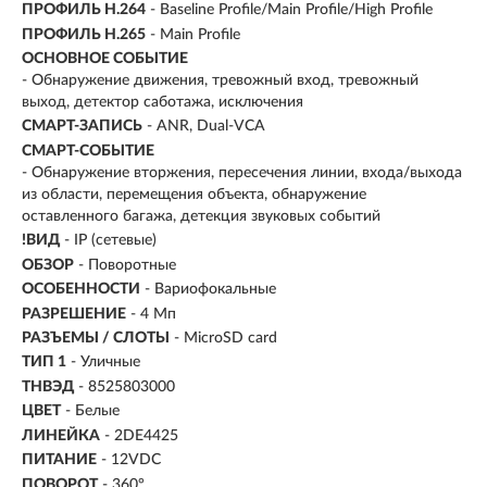
ПРОФИЛЬ H.264
- Baseline Profile/Main Profile/High Profile
ПРОФИЛЬ H.265
- Main Profile
ОСНОВНОЕ СОБЫТИЕ
- Обнаружение движения, тревожный вход, тревожный
выход, детектор саботажа, исключения
СМАРТ-ЗАПИСЬ
- ANR, Dual-VCA
СМАРТ-СОБЫТИЕ
- Обнаружение вторжения, пересечения линии, входа/выхода
из области, перемещения объекта, обнаружение
оставленного багажа, детекция звуковых событий
!ВИД
- IP (сетевые)
ОБЗОР
- Поворотные
ОСОБЕННОСТИ
- Вариофокальные
РАЗРЕШЕНИЕ
- 4 Мп
РАЗЪЕМЫ / СЛОТЫ
- MicroSD card
ТИП 1
- Уличные
ТНВЭД
- 8525803000
ЦВЕТ
- Белые
ЛИНЕЙКА
- 2DE4425
ПИТАНИЕ
- 12VDC
ПОВОРОТ
- 360°