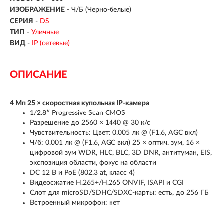
ИЗОБРАЖЕНИЕ
- Ч/Б (Черно-белые)
СЕРИЯ
-
DS
ТИП
-
Уличные
ВИД
-
IP (сетевые)
ОПИСАНИЕ
4 Мп 25 × скоростная купольная IP-камера
1/2.8″ Progressive Scan CMOS
Разрешение до 2560 × 1440 @ 30 к/с
Чувствительность: Цвет: 0.005 лк @ (F1.6, AGC вкл)
Ч/б: 0.001 лк @ (F1.6, AGC вкл) 25 × оптич. зум, 16 ×
цифровой зум WDR, HLC, BLC, 3D DNR, антитуман, EIS,
экспозиция области, фокус на области
DC 12 В и PoE (802.3 at, класс 4)
Видеосжатие H.265+/H.265 ONVIF, ISAPI и CGI
Слот для microSD/SDHC/SDXC-карты: есть, до 256 ГБ
Встроенный микрофон: нет