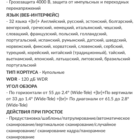
- Грозозащита 4000 В, защита от импульсных и переходных
перенапряжений
ЯЗЫК (ВЕБ-ИНТЕРФЕЙС)
- 32 языка +[br]+ Английский, русский, эстонский, болгарский,
венгерский, греческий, немецкий, итальянский, чешский,
словацкий, французский, польский, голландский,
португальский, испанский, румынский, датский, шведский,
норвежский, финский, хорватский, словенский, сербский,
турецкий, корейский, китайский (традиционный), тайский,
вьетнамский, японский, латышский, литовский, бразильский
португальский
ТИП КОРПУСА
- Купольные
WDR
- 120 дБ WDR
УГОЛ ОБЗОРА
- По горизонтали от 55 до 2.4° (Wide-Tele) +[br]+По вертикали
от 33 до 1.4° (Wide-Tele) +[br]+ По диагонали от 61.5 до 2.8°
(Wide-Tele)
ДЕЙСТВИЯ ПРИ ПРОСТОЕ
- Предустановка/шаблоны/патрулирование/автоматическое
сканирование/вертикальное сканирование/случайное
сканирование/ сканирование кадра/панорамное
сканирование