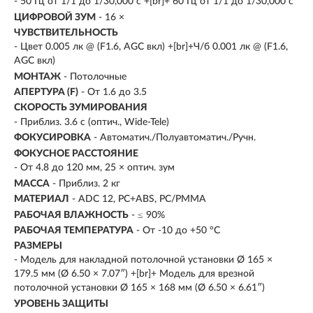
- 50 Гц от 1/1 до 1/30,000 с +[br]+ 60 Гц от 1/1 до 1/30,000 с
ЦИФРОВОЙ ЗУМ
- 16 ×
ЧУВСТВИТЕЛЬНОСТЬ
- Цвет 0.005 лк @ (F1.6, AGC вкл) +[br]+Ч/б 0.001 лк @ (F1.6,
AGC вкл)
МОНТАЖ
- Потолочные
АПЕРТУРА (F)
- От 1.6 до 3.5
СКОРОСТЬ ЗУМИРОВАНИЯ
- Приблиз. 3.6 с (оптич., Wide-Tele)
ФОКУСИРОВКА
- Автоматич./Полуавтоматич./Ручн.
ФОКУСНОЕ РАССТОЯНИЕ
- От 4.8 до 120 мм, 25 × оптич. зум
МАССА
- Приблиз. 2 кг
МАТЕРИАЛ
- ADC 12, PC+ABS, PC/PMMA
РАБОЧАЯ ВЛАЖНОСТЬ
- ≤ 90%
РАБОЧАЯ ТЕМПЕРАТУРА
- От -10 до +50 °C
РАЗМЕРЫ
- Модель для накладной потолочной установки Ø 165 ×
179.5 мм (Ø 6.50 × 7.07″) +[br]+ Модель для врезной
потолочной установки Ø 165 × 168 мм (Ø 6.50 × 6.61″)
УРОВЕНЬ ЗАЩИТЫ