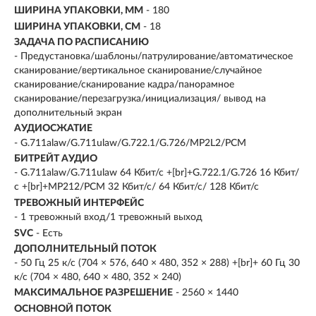
ШИРИНА УПАКОВКИ, ММ
- 180
ШИРИНА УПАКОВКИ, СМ
- 18
ЗАДАЧА ПО РАСПИСАНИЮ
- Предустановка/шаблоны/патрулирование/автоматическое
сканирование/вертикальное сканирование/случайное
сканирование/сканирование кадра/панорамное
сканирование/перезагрузка/инициализация/ вывод на
дополнительный экран
АУДИОСЖАТИЕ
- G.711alaw/G.711ulaw/G.722.1/G.726/MP2L2/PCM
БИТРЕЙТ АУДИО
- G.711alaw/G.711ulaw 64 Кбит/с +[br]+G.722.1/G.726 16 Кбит/
с +[br]+MP212/PCM 32 Кбит/с/ 64 Кбит/с/ 128 Кбит/с
ТРЕВОЖНЫЙ ИНТЕРФЕЙС
- 1 тревожный вход/1 тревожный выход
SVC
- Есть
ДОПОЛНИТЕЛЬНЫЙ ПОТОК
- 50 Гц 25 к/с (704 × 576, 640 × 480, 352 × 288) +[br]+ 60 Гц 30
к/с (704 × 480, 640 × 480, 352 × 240)
МАКСИМАЛЬНОЕ РАЗРЕШЕНИЕ
- 2560 × 1440
ОСНОВНОЙ ПОТОК