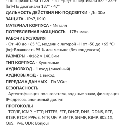
- По горизонтали 112.4° - 41°+[br]+По вертикали 58° - 23°+
[br]+По диагонали 137° - 47°
ДАЛЬНОСТЬ ДЕЙСТВИЯ ИК-ПОДСВЕТКИ
- До 30м
ЗАЩИТА
- IP67, IK10
МАТЕРИАЛ КОРПУСА
- Металл
ПОТРЕБЛЯЕМАЯ МОЩНОСТЬ
- 17Вт макс.
РАБОЧИЕ УСЛОВИЯ
- От -40 до +65 °C, модели с литерой -H от -50 до +65 °C+
[br]+Влажность 95 % или меньше (без конденсата)
РАЗМЕРЫ
- Φ162 × 140.3мм
ТИП КОРПУСА
- Купольные
АУДИОВХОД
- 1 вход (линейный)
АУДИОВЫХОД
- 1 выход
ПЕРЕДАЧА ДАННЫХ
- По VOut
БЕЗОПАСНОСТЬ
- Аутентификация пользователя, водяные знаки, фильтрация
IP-адресов, анонимный доступ
ПРОТОКОЛЫ
- TCP/IP, ICMP, HTTP, HTTPS, FTP, DHCP, DNS, DDNS, RTP,
RTSP, RTCP, PPPoE, NTP, UPnP, SMTP, SNMP, IGMP, 802.1X,
QoS, IPv6, UDP, Bonjour