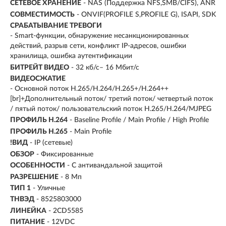
СЕТЕВОЕ ХРАНЕНИЕ
- NAS (Поддержка NFS,SMB/CIFS), ANR
СОВМЕСТИМОСТЬ
- ONVIF(PROFILE S,PROFILE G), ISAPI, SDK
СРАБАТЫВАНИЕ ТРЕВОГИ
- Smart-функции, обнаружение несанкционированных
действий, разрыв сети, конфликт IP-адресов, ошибки
хранилища, ошибка аутентификации
БИТРЕЙТ ВИДЕО
- 32 кб/с– 16 Мбит/с
ВИДЕОСЖАТИЕ
- Основной поток H.265/H.264/H.265+/H.264++
[br]+Дополнительный поток/ третий поток/ четвертый поток
/ пятый поток/ пользовательский поток H.265/H.264/MJPEG
ПРОФИЛЬ H.264
- Baseline Profile / Main Profile / High Profile
ПРОФИЛЬ H.265
- Main Profile
!ВИД
- IP (сетевые)
ОБЗОР
- Фиксированные
ОСОБЕННОСТИ
- С антивандальной защитой
РАЗРЕШЕНИЕ
- 8 Мп
ТИП 1
- Уличные
ТНВЭД
- 8525803000
ЛИНЕЙКА
- 2CD5585
ПИТАНИЕ
- 12VDC