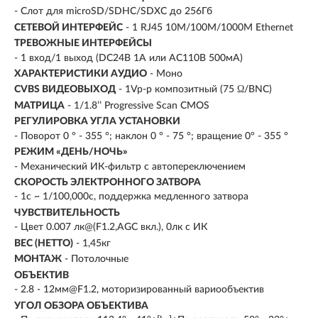
- Слот для microSD/SDHC/SDXC до 256Гб
СЕТЕВОЙ ИНТЕРФЕЙС
- 1 RJ45 10M/100M/1000M Ethernet
ТРЕВОЖНЫЕ ИНТЕРФЕЙСЫ
- 1 вход/1 выход (DC24В 1A или AC110В 500мA)
ХАРАКТЕРИСТИКИ АУДИО
- Моно
CVBS ВИДЕОВЫХОД
- 1Vp-p композитный (75 Ω/BNC)
МАТРИЦА
- 1/1.8’’ Progressive Scan CMOS
РЕГУЛИРОВКА УГЛА УСТАНОВКИ
- Поворот 0 ° - 355 °; наклон 0 ° - 75 °; вращение 0° - 355 °
РЕЖИМ «ДЕНЬ/НОЧЬ»
- Механический ИК-фильтр с автопереключением
СКОРОСТЬ ЭЛЕКТРОННОГО ЗАТВОРА
- 1с ~ 1/100,000с, поддержка медленного затвора
ЧУВСТВИТЕЛЬНОСТЬ
- Цвет 0.007 лк@(F1.2,AGC вкл.), 0лк с ИК
ВЕС (НЕТТО)
- 1,45кг
МОНТАЖ
- Потолочные
ОБЪЕКТИВ
- 2.8 - 12мм@F1.2, моторизированный вариообъектив
УГОЛ ОБЗОРА ОБЪЕКТИВА