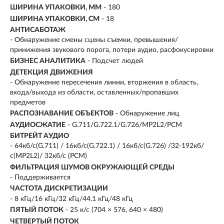
ШИРИНА УПАКОВКИ, ММ
- 180
ШИРИНА УПАКОВКИ, СМ
- 18
АНТИСАБОТАЖ
- Обнаружение смены сцены съемки, превышения/
принижения звукового порога, потери аудио, расфокусировки
БИЗНЕС АНАЛИТИКА
- Подсчет людей
ДЕТЕКЦИЯ ДВИЖЕНИЯ
- Обнаружение пересечения линии, вторжения в область,
входа/выхода из области, оставленных/пропавших
предметов
РАСПОЗНАВАНИЕ ОБЪЕКТОВ
- Обнаружение лиц
АУДИОСЖАТИЕ
- G.711/G.722.1/G.726/MP2L2/PCM
БИТРЕЙТ АУДИО
- 64кб/с(G.711) / 16кб/с(G.722.1) / 16кб/с(G.726) /32-192кб/
с(MP2L2)/ 32кб/с (PCM)
ФИЛЬТРАЦИЯ ШУМОВ ОКРУЖАЮЩЕЙ СРЕДЫ
- Поддерживается
ЧАСТОТА ДИСКРЕТИЗАЦИИ
- 8 кГц/16 кГц/32 кГц/44.1 кГц/48 кГц
ПЯТЫЙ ПОТОК
- 25 к/с (704 × 576, 640 × 480)
ЧЕТВЕРТЫЙ ПОТОК