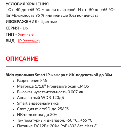
УСЛОВИЯ ХРАНЕНИЯ
- От -40 до +65 °C, модели с литерой -H от -50 до +65 °C+
[br]+Влажность 95 % или меньше (без конденсата)
ИЗОБРАЖЕНИЕ
- Цветные
СЕРИЯ
-
DS
ТИП
-
Уличные
ВИД
-
IP (сетевые)
ОПИСАНИЕ
8Мп купольная Smart IP-камера с ИК-подсветкой до 30м
Разрешение 8Мп
Матрица 1/1.8’’ Progressive Scan CMOS
Высокая чувствительность 0.007 лк
Аппаратный WDR 120дБ
Smart видеоаналитика
Слот для microSD до 256Гб
ИК-подсветка до 30м
Температурный диапазон: -50 °C...+65 °C
Питание DC12В± 20%/ PoE (802.3at, class 3)