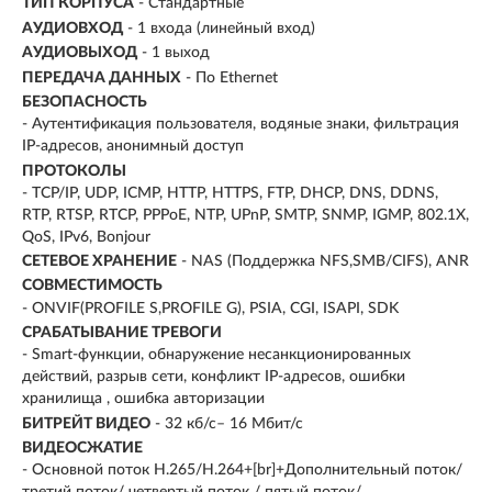
ТИП КОРПУСА
- Стандартные
АУДИОВХОД
- 1 входа (линейный вход)
АУДИОВЫХОД
- 1 выход
ПЕРЕДАЧА ДАННЫХ
- По Ethernet
БЕЗОПАСНОСТЬ
- Аутентификация пользователя, водяные знаки, фильтрация
IP-адресов, анонимный доступ
ПРОТОКОЛЫ
- TCP/IP, UDP, ICMP, HTTP, HTTPS, FTP, DHCP, DNS, DDNS,
RTP, RTSP, RTCP, PPPoE, NTP, UPnP, SMTP, SNMP, IGMP, 802.1X,
QoS, IPv6, Bonjour
СЕТЕВОЕ ХРАНЕНИЕ
- NAS (Поддержка NFS,SMB/CIFS), ANR
СОВМЕСТИМОСТЬ
- ONVIF(PROFILE S,PROFILE G), PSIA, CGI, ISAPI, SDK
СРАБАТЫВАНИЕ ТРЕВОГИ
- Smart-функции, обнаружение несанкционированных
действий, разрыв сети, конфликт IP-адресов, ошибки
хранилища , ошибка авторизации
БИТРЕЙТ ВИДЕО
- 32 кб/с– 16 Мбит/с
ВИДЕОСЖАТИЕ
- Основной поток H.265/H.264+[br]+Дополнительный поток/