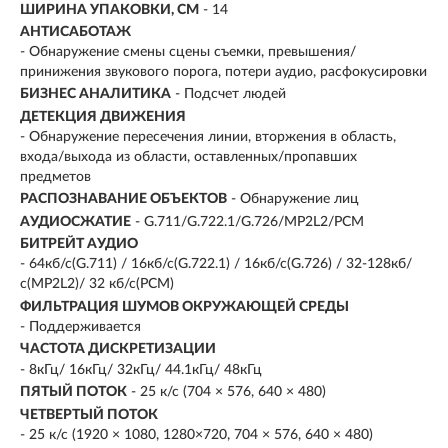
ШИРИНА УПАКОВКИ, СМ
- 14
АНТИСАБОТАЖ
- Обнаружение смены сцены съемки, превышения/
принижения звукового порога, потери аудио, расфокусировки
БИЗНЕС АНАЛИТИКА
- Подсчет людей
ДЕТЕКЦИЯ ДВИЖЕНИЯ
- Обнаружение пересечения линии, вторжения в область,
входа/выхода из области, оставленных/пропавших
предметов
РАСПОЗНАВАНИЕ ОБЪЕКТОВ
- Обнаружение лиц
АУДИОСЖАТИЕ
- G.711/G.722.1/G.726/MP2L2/PCM
БИТРЕЙТ АУДИО
- 64кб/с(G.711) / 16кб/с(G.722.1) / 16кб/с(G.726) / 32-128кб/
с(MP2L2)/ 32 кб/с(PCM)
ФИЛЬТРАЦИЯ ШУМОВ ОКРУЖАЮЩЕЙ СРЕДЫ
- Поддерживается
ЧАСТОТА ДИСКРЕТИЗАЦИИ
- 8кГц/ 16кГц/ 32кГц/ 44.1кГц/ 48кГц
ПЯТЫЙ ПОТОК
- 25 к/с (704 × 576, 640 × 480)
ЧЕТВЕРТЫЙ ПОТОК
- 25 к/с (1920 × 1080, 1280×720, 704 × 576, 640 × 480)