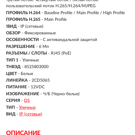
третий поток/ четвертый поток / пятый поток/
пользовательский поток H.265/H.264/MJPEG
ПРОФИЛЬ H.264
- Baseline Profile / Main Profile / High Profile
ПРОФИЛЬ H.265
- Main Profile
!ВИД
- IP (сетевые)
ОБЗОР
- Фиксированные
ОСОБЕННОСТИ
- С антивандальной защитой
РАЗРЕШЕНИЕ
- 6 Мп
РАЗЪЕМЫ / СЛОТЫ
- RJ45 (PoE)
ТИП 1
- Уличные
ТНВЭД
- 8525803000
ЦВЕТ
- Белые
ЛИНЕЙКА
- 2CD5065
ПИТАНИЕ
- 12VDC
ИЗОБРАЖЕНИЕ
- Ч/Б (Черно-белые)
СЕРИЯ
-
DS
ТИП
-
Уличные
ВИД
-
IP (сетевые)
ОПИСАНИЕ