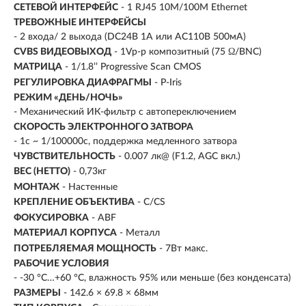
СЕТЕВОЙ ИНТЕРФЕЙС
- 1 RJ45 10M/100M Ethernet
ТРЕВОЖНЫЕ ИНТЕРФЕЙСЫ
- 2 входа/ 2 выхода (DC24В 1A или AC110В 500мA)
CVBS ВИДЕОВЫХОД
- 1Vp-p композитный (75 Ω/BNC)
МАТРИЦА
- 1/1.8’’ Progressive Scan CMOS
РЕГУЛИРОВКА ДИАФРАГМЫ
- P-Iris
РЕЖИМ «ДЕНЬ/НОЧЬ»
- Механический ИК-фильтр с автопереключением
СКОРОСТЬ ЭЛЕКТРОННОГО ЗАТВОРА
- 1с ~ 1/100000с, поддержка медленного затвора
ЧУВСТВИТЕЛЬНОСТЬ
- 0.007 лк@ (F1.2, AGC вкл.)
ВЕС (НЕТТО)
- 0,73кг
МОНТАЖ
- Настенные
КРЕПЛЕНИЕ ОБЪЕКТИВА
- C/CS
ФОКУСИРОВКА
- ABF
МАТЕРИАЛ КОРПУСА
- Металл
ПОТРЕБЛЯЕМАЯ МОЩНОСТЬ
- 7Вт макс.
РАБОЧИЕ УСЛОВИЯ
- -30 °C…+60 °C, влажность 95% или меньше (без конденсата)
РАЗМЕРЫ
- 142.6 × 69.8 × 68мм