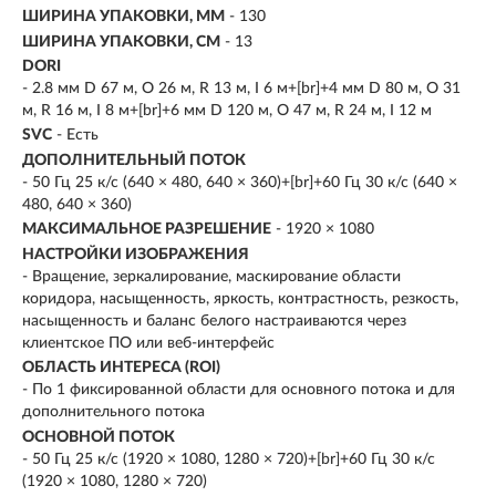
ШИРИНА УПАКОВКИ, ММ
- 130
ШИРИНА УПАКОВКИ, СМ
- 13
DORI
- 2.8 мм D 67 м, O 26 м, R 13 м, I 6 м+[br]+4 мм D 80 м, O 31
м, R 16 м, I 8 м+[br]+6 мм D 120 м, O 47 м, R 24 м, I 12 м
SVC
- Есть
ДОПОЛНИТЕЛЬНЫЙ ПОТОК
- 50 Гц 25 к/с (640 × 480, 640 × 360)+[br]+60 Гц 30 к/с (640 ×
480, 640 × 360)
МАКСИМАЛЬНОЕ РАЗРЕШЕНИЕ
- 1920 × 1080
НАСТРОЙКИ ИЗОБРАЖЕНИЯ
- Вращение, зеркалирование, маскирование области
коридора, насыщенность, яркость, контрастность, резкость,
насыщенность и баланс белого настраиваются через
клиентское ПО или веб-интерфейс
ОБЛАСТЬ ИНТЕРЕСА (ROI)
- По 1 фиксированной области для основного потока и для
дополнительного потока
ОСНОВНОЙ ПОТОК
- 50 Гц 25 к/с (1920 × 1080, 1280 × 720)+[br]+60 Гц 30 к/с
(1920 × 1080, 1280 × 720)