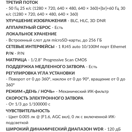
ТРЕТИЙ ПОТОК
- 50 Гц 25 к/с (1280 × 720, 640 × 480, 640 × 360)+[br]+60 Гц 30
к/с (1280 × 720, 640 × 480, 640 × 360)
УЛУЧШЕНИЕ ИЗОБРАЖЕНИЯ
- BLC, HLC, 3D DNR
АППАРАТНЫЙ СБРОС
- Есть
ЛОКАЛЬНОЕ ХРАНЕНИЕ
- Встроенный слот для microSD-карты, до 256 ГБ
СЕТЕВЫЕ ИНТЕРФЕЙСЫ
- 1 RJ45 auto 10/100M порт Ethernet
P/N
- P/N
МАТРИЦА
- 1/2.8’’ Progressive Scan CMOS
ПОДДЕРЖКА МЕДЛЕННОГО ЗАТВОРА
- Есть
РЕГУЛИРОВКА УГЛА УСТАНОВКИ
- Поворот от 0 до 360°, наклон от 0 до 90°, вращение от 0 до
360°
РЕЖИМ «ДЕНЬ / НОЧЬ»
- Механический ИК-фильтр
СКОРОСТЬ ЭЛЕКТРОННОГО ЗАТВОРА
- От 1/3 до 1/100000 с
ЧУВСТВИТЕЛЬНОСТЬ
- Цвет 0.005 лк @ (F1.6, AGC вкл), 0 лк с включенной ИК-
подсветкой
ШИРОКИЙ ДИНАМИЧЕСКИЙ ДИАПАЗОН WDR
- 120 дБ