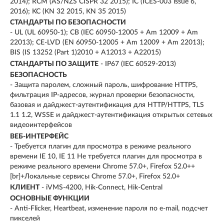
2014); RCM (AS/NZS CISPR 32 2015); IC (ICES-003 issue 6,
2016); KC (KN 32 2015, KN 35 2015)
СТАНДАРТЫ ПО БЕЗОПАСНОСТИ
- UL (UL 60950-1); CB (IEC 60950-12005 + Am 12009 + Am
22013); CE-LVD (EN 60950-12005 + Am 12009 + Am 22013);
BIS (IS 13252 (Part 1)2010 + A12013 + A22015)
СТАНДАРТЫ ПО ЗАЩИТЕ
- IP67 (IEC 60529-2013)
БЕЗОПАСНОСТЬ
- Защита паролем, сложный пароль, шифрование HTTPS,
фильтрация IP-адресов, журнал проверки безопасности,
базовая и дайджест-аутентификация для HTTP/HTTPS, TLS
1.1 1.2, WSSE и дайджест-аутентификация открытых сетевых
видеоинтерфейсов
ВЕБ-ИНТЕРФЕЙС
- Требуется плагин для просмотра в режиме реального
времени IE 10, IE 11 Не требуется плагин для просмотра в
режиме реального времени Chrome 57.0+, Firefox 52.0++
[br]+Локальные сервисы Chrome 57.0+, Firefox 52.0+
КЛИЕНТ
- iVMS-4200, Hik-Connect, Hik-Central
ОСНОВНЫЕ ФУНКЦИИ
- Anti-Flicker, Heartbeat, изменение пароля по e-mail, подсчет
пикселей