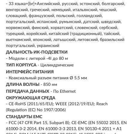
- 33 языка+[br]+Английский, русский, эстонский, болгарский,
венгерский, греческий, немецкий, итальянский, чешский,
словацкий, французский, польский, голландский,
португальский, испанский, румынский, датский, шведский,
норвежский, финский, хорватский, словенский, сербский,
турецкий, корейский, китайский (традиционный), тайский,
вьетнамский, японский, латышский, литовский, бразильский
португальский, украинский
ДАЛЬНОСТЬ ИК-ПОДСВЕТКИ
- Модели с литерой -4I до 80 м
ТИП КОРПУСА
- Цилиндрические
ИНТЕРФЕЙС ПИТАНИЯ
- Коаксиальный разъем питания Ø 5.5 мм
ДЛИНА ВОЛНЫ
- 850 нм
ПЕРЕДАЧА ДАННЫХ
- По Ethernet
ОКРУЖАЮЩАЯ СРЕДА
- CE-RoHS (2011/65/EU); WEEE (2012/19/EU); Reach
(Regulation (EC) No 1907/2006)
СТАНДАРТЫ EMC
- FCC (47 CFR Part 15, Subpart B); CE-EMC (EN 55032 2015, EN
61000-3-2 2014, EN 61000-3-3 2013, EN 50130-4 2011 + A1