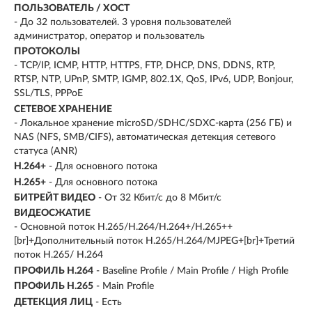
ПОЛЬЗОВАТЕЛЬ / ХОСТ
- До 32 пользователей. 3 уровня пользователей
администратор, оператор и пользователь
ПРОТОКОЛЫ
- TCP/IP, ICMP, HTTP, HTTPS, FTP, DHCP, DNS, DDNS, RTP,
RTSP, NTP, UPnP, SMTP, IGMP, 802.1X, QoS, IPv6, UDP, Bonjour,
SSL/TLS, PPPoE
СЕТЕВОЕ ХРАНЕНИЕ
- Локальное хранение microSD/SDHC/SDXC-карта (256 ГБ) и
NAS (NFS, SMB/CIFS), автоматическая детекция сетевого
статуса (ANR)
H.264+
- Для основного потока
H.265+
- Для основного потока
БИТРЕЙТ ВИДЕО
- От 32 Кбит/с до 8 Мбит/с
ВИДЕОСЖАТИЕ
- Основной поток H.265/H.264/H.264+/H.265++
[br]+Дополнительный поток H.265/H.264/MJPEG+[br]+Третий
поток H.265/ H.264
ПРОФИЛЬ H.264
- Baseline Profile / Main Profile / High Profile
ПРОФИЛЬ H.265
- Main Profile
ДЕТЕКЦИЯ ЛИЦ
- Есть