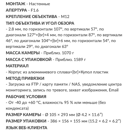
МОНТАЖ
- Настенные
АПЕРТУРА
- F1.6
КРЕПЛЕНИЕ ОБЪЕКТИВА
- M12
ТИП ОБЪЕКТИВА И УГОЛ ОБЗОРА
- 2.8 мм, по горизонтали 107°, по вертикали 57°, по
диагонали 127°+[br]+4 мм, по горизонтали 87°, по вертикали
46°, по диагонали 104°+[br]+6 мм, по горизонтали 54°, по
вертикали 29°, по диагонали 63°
МАССА КАМЕРЫ
- Приблиз. 1070 г
МАССА С УПАКОВКОЙ
- Приблиз. 1589 г
МАТЕРИАЛ
- Корпус из алюминиевого сплава+[br]+Купол пластик
МЕТОД ПРИВЯЗКИ
- Загрузка на FTP / карту памяти / NAS, уведомление центра
мониторинга, запись по тревоге, захват изображения, Email
РАБОЧИЕ УСЛОВИЯ
- От -40 до +60 °C, влажность 95 % или меньше (без
конденсата)
РАЗМЕР КАМЕРЫ
- Ø 105 × 293 мм (Ø 4.2 × 11.6″)
РАЗМЕР УПАКОВКИ
- 386 × 156 × 155 мм (15.2 × 6.2 × 6.2″)
ЯЗЫК ВЕБ-КЛИЕНТА