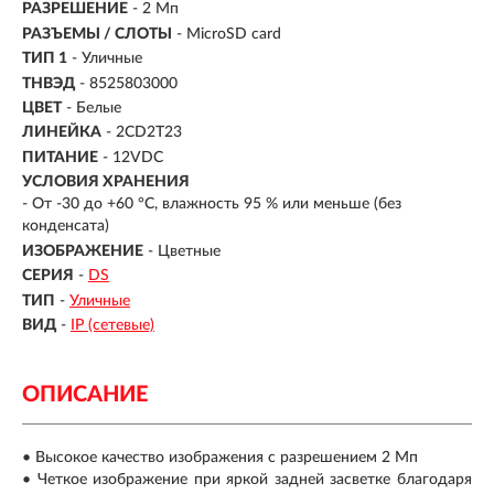
РАЗРЕШЕНИЕ
- 2 Мп
РАЗЪЕМЫ / СЛОТЫ
- MicroSD card
ТИП 1
- Уличные
ТНВЭД
- 8525803000
ЦВЕТ
- Белые
ЛИНЕЙКА
- 2CD2T23
ПИТАНИЕ
- 12VDC
УСЛОВИЯ ХРАНЕНИЯ
- От -30 до +60 °C, влажность 95 % или меньше (без
конденсата)
ИЗОБРАЖЕНИЕ
- Цветные
СЕРИЯ
-
DS
ТИП
-
Уличные
ВИД
-
IP (сетевые)
ОПИСАНИЕ
• Высокое качество изображения с разрешением 2 Мп
• Четкое изображение при яркой задней засветке благодаря