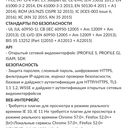
- FCC (47 CFR Part 15, Subpart B); CE-EMC (EN 55032 2015, EN
61000-3-2 2014, EN 61000-3-3 2013, EN 50130-4 2011 + A1
2014); RCM (AS/NZS CISPR 32 2015); IC (ICES-003 issue 6,
2016); KC (KN 32 2015, KN 35 2015)
СТАНДАРТЫ ПО БЕЗОПАСНОСТИ
- UL (UL 60950-1); CB (IEC 60950-12005 + Am 12009 + Am
22013); CE-LVD (EN 60950-12005 + Am 12009 + Am 22013);
BIS (IS 13252 (Part 1)2010 + A12013 + A22015)
API
- Открытый сетевой видеоинтерфейс (PROFILE S, PROFILE G),
ISAPI, SDK
БЕЗОПАСНОСТЬ
- Защита паролем, сложный пароль, шифрование HTTPS,
фильтрация IP-адресов, журнал проверки безопасности,
базовая и дайджест-аутентификация для HTTP/HTTPS, TLS
1.1 1.2, WSSE и дайджест-аутентификация открытых сетевых
видеоинтерфейсов
ВЕБ-ИНТЕРФЕЙС
- Требуется плагин для просмотра в режиме реального
времени IE 10, IE 11 Не требуется плагин для просмотра в
режиме реального времени Chrome 57.0+, Firefox 52.0++
[br]+Локальные сервисы Chrome 57.0+, Firefox 52.0+