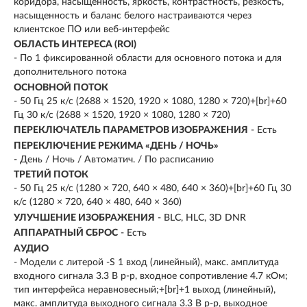
коридора, насыщенность, яркость, контрастность, резкость,
насыщенность и баланс белого настраиваются через
клиентское ПО или веб-интерфейс
ОБЛАСТЬ ИНТЕРЕСА (ROI)
- По 1 фиксированной области для основного потока и для
дополнительного потока
ОСНОВНОЙ ПОТОК
- 50 Гц 25 к/с (2688 × 1520, 1920 × 1080, 1280 × 720)+[br]+60
Гц 30 к/с (2688 × 1520, 1920 × 1080, 1280 × 720)
ПЕРЕКЛЮЧАТЕЛЬ ПАРАМЕТРОВ ИЗОБРАЖЕНИЯ
- Есть
ПЕРЕКЛЮЧЕНИЕ РЕЖИМА «ДЕНЬ / НОЧЬ»
- День / Ночь / Автоматич. / По расписанию
ТРЕТИЙ ПОТОК
- 50 Гц 25 к/с (1280 × 720, 640 × 480, 640 × 360)+[br]+60 Гц 30
к/с (1280 × 720, 640 × 480, 640 × 360)
УЛУЧШЕНИЕ ИЗОБРАЖЕНИЯ
- BLC, HLC, 3D DNR
АППАРАТНЫЙ СБРОС
- Есть
АУДИО
- Модели с литерой -S 1 вход (линейный), макс. амплитуда
входного сигнала 3.3 В p-p, входное сопротивление 4.7 кОм;
тип интерфейса неравновесный;+[br]+1 выход (линейный),
макс. амплитуда выходного сигнала 3.3 В p-p, выходное