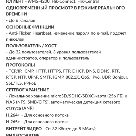
КЛИЕНТ
- iVMS-4200, Hik-Connect, Hik-Central
ОДНОВРЕМЕННЫЙ ПРОСМОТР В РЕЖИМЕ РЕАЛЬНОГО
ВРЕМЕНИ
- До 6 каналов
ОСНОВНЫЕ ФУНКЦИИ
- Anti-Flicker, Heartbeat, изменение пароля по e-mail, подсчет
пикселей
ПОЛЬЗОВАТЕЛЬ / ХОСТ
- До 32 пользователей. 3 уровня пользователей
администратор, оператор и пользователь
ПРОТОКОЛЫ
- TCP/IP, ICMP, HTTP, HTTPS, FTP, DHCP, DNS, DDNS, RTP,
RTSP, NTP, UPnP, SMTP, IGMP, 802.1X, QoS, IPv6, UDP, Bonjour,
SSL/TLS, PPPoE
СЕТЕВОЕ ХРАНЕНИЕ
- Локальное хранение microSD/SDHC/SDXC-карта (256 ГБ) и
NAS (NFS, SMB/CIFS), автоматическая детекция сетевого
статуса (ANR)
H.264+
- Для основного потока
H.265+
- Для основного потока
БИТРЕЙТ ВИДЕО
- От 32 Кбит/с до 8 Мбит/с
ВИДЕОСЖАТИЕ