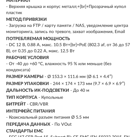
МАТЕРИАЛ
- Верхняя крышка и корпус металл;+[br]+Прозрачный купол
пластик
МЕТОД ПРИВЯЗКИ
- Загрузка на FTP / карту памяти / NAS, уведомление центра
мониторинга, запись по тревоге, захват изображения, Email
ПОТРЕБЛЯЕМАЯ МОЩНОСТЬ
- DC 12 В, 0.88 А, макс. 10.5 Вт+[br]+PoE (802.3 af, от 36 до 57
В), от 0.35 до 0.22 A, макс. 12.5 Вт
РАБОЧИЕ УСЛОВИЯ
- От -40 до +60 °C, влажность 95 % или меньше (без
конденсата)
РАЗМЕР КАМЕРЫ
- Ø 153.3 × 111.6 мм (Ø 6.1 × 4.4″)
РАЗМЕР УПАКОВКИ
- 244 × 174 × 173 мм (9.7 × 6.9 × 6.9″)
ДАЛЬНОСТЬ ИК-ПОДСВЕТКИ
- До 40 м
ТИП КОРПУСА
- Купольные
БИТРЕЙТ
- CBR/VBR
ИНТЕРФЕЙС ПИТАНИЯ
- Коаксиальный разъем питания Ø 5.5 мм
ПЕРЕДАЧА ДАННЫХ
- По VOut
СТАНДАРТЫ EMC