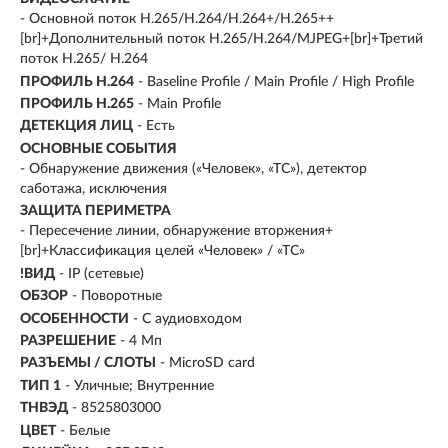
- Основной поток H.265/H.264/H.264+/H.265++
[br]+Дополнительный поток H.265/H.264/MJPEG+[br]+Третий
поток H.265/ H.264
ПРОФИЛЬ H.264
- Baseline Profile / Main Profile / High Profile
ПРОФИЛЬ H.265
- Main Profile
ДЕТЕКЦИЯ ЛИЦ
- Есть
ОСНОВНЫЕ СОБЫТИЯ
- Обнаружение движения («Человек», «ТС»), детектор
саботажа, исключения
ЗАЩИТА ПЕРИМЕТРА
- Пересечение линии, обнаружение вторжения+
[br]+Классификация целей «Человек» / «ТС»
!ВИД
- IP (сетевые)
ОБЗОР
- Поворотные
ОСОБЕННОСТИ
- С аудиовходом
РАЗРЕШЕНИЕ
- 4 Мп
РАЗЪЕМЫ / СЛОТЫ
- MicroSD card
ТИП 1
- Уличные; Внутренние
ТНВЭД
- 8525803000
ЦВЕТ
- Белые