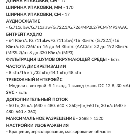
ДЛИНА УПАКОВКИ, СМ
- 17
ШИРИНА УПАКОВКИ, ММ
- 170
ШИРИНА УПАКОВКИ, СМ
- 17
АУДИОСЖАТИЕ
- G.711ulaw/G.711alaw/G.722.1/G.726/MP2L2/PCM/MP3/AAC
БИТРЕЙТ АУДИО
- 64 Кбит/с (G.711ulaw/G.711alaw)/16 Кбит/с (G.722.1)/16
Кбит/с (G.726)/ от 16 до 64 Кбит/с (AAC)/от 32 до 192 Кбит/с
(MP2L2)/от 8 до 320 Кбит/с (MP3)
ФИЛЬТРАЦИЯ ШУМОВ ОКРУЖАЮЩЕЙ СРЕДЫ
- Есть
ЧАСТОТА ДИСКРЕТИЗАЦИИ
- 8 кГц/16 кГц/32 кГц/44.1 кГц/48 кГц
ТРЕВОЖНЫЙ ИНТЕРФЕЙС
- Модели с литерой -S 1 вход, 1 выход (макс. DC 12 В, 30 мA)
SVC
- Есть
ДОПОЛНИТЕЛЬНЫЙ ПОТОК
- 50 Гц 25 к/с (640 × 480, 640 × 360)+[br]+60 Гц 30 к/с (640 ×
480, 640 × 360)
МАКСИМАЛЬНОЕ РАЗРЕШЕНИЕ
- 2688 × 1520
НАСТРОЙКИ ИЗОБРАЖЕНИЯ
- Вращение, зеркалирование, маскирование области