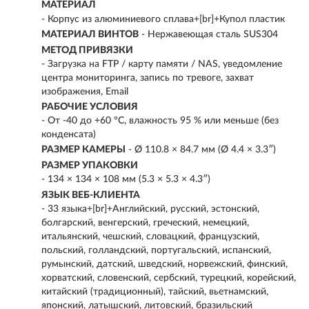
МАТЕРИАЛ
- Корпус из алюминиевого сплава+[br]+Купол пластик
МАТЕРИАЛ ВИНТОВ
- Нержавеющая сталь SUS304
МЕТОД ПРИВЯЗКИ
- Загрузка на FTP / карту памяти / NAS, уведомление
центра мониторинга, запись по тревоге, захват
изображения, Email
РАБОЧИЕ УСЛОВИЯ
- От -40 до +60 °C, влажность 95 % или меньше (без
конденсата)
РАЗМЕР КАМЕРЫ
- Ø 110.8 × 84.7 мм (Ø 4.4 × 3.3″)
РАЗМЕР УПАКОВКИ
- 134 × 134 × 108 мм (5.3 × 5.3 × 4.3″)
ЯЗЫК ВЕБ-КЛИЕНТА
- 33 языка+[br]+Английский, русский, эстонский,
болгарский, венгерский, греческий, немецкий,
итальянский, чешский, словацкий, французский,
польский, голландский, португальский, испанский,
румынский, датский, шведский, норвежский, финский,
хорватский, словенский, сербский, турецкий, корейский,
китайский (традиционный), тайский, вьетнамский,
японский, латышский, литовский, бразильский