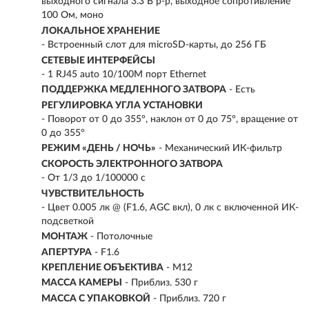
выходного сигнала 3.3 В p-p, выходное сопротивление
100 Ом, моно
ЛОКАЛЬНОЕ ХРАНЕНИЕ
- Встроенный слот для microSD-карты, до 256 ГБ
СЕТЕВЫЕ ИНТЕРФЕЙСЫ
- 1 RJ45 auto 10/100M порт Ethernet
ПОДДЕРЖКА МЕДЛЕННОГО ЗАТВОРА
- Есть
РЕГУЛИРОВКА УГЛА УСТАНОВКИ
- Поворот от 0 до 355°, наклон от 0 до 75°, вращение от
0 до 355°
РЕЖИМ «ДЕНЬ / НОЧЬ»
- Механический ИК-фильтр
СКОРОСТЬ ЭЛЕКТРОННОГО ЗАТВОРА
- От 1/3 до 1/100000 с
ЧУВСТВИТЕЛЬНОСТЬ
- Цвет 0.005 лк @ (F1.6, AGC вкл), 0 лк с включенной ИК-
подсветкой
МОНТАЖ
- Потолочные
АПЕРТУРА
- F1.6
КРЕПЛЕНИЕ ОБЪЕКТИВА
- M12
МАССА КАМЕРЫ
- Приблиз. 530 г
МАССА С УПАКОВКОЙ
- Приблиз. 720 г