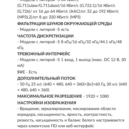
- Модели с литерой -S 64 Кбит/с
(G.711ulaw/G.711alaw)/16 Кбит/с (G.722.1)/16 Кбит/с
(G.726)/ от 16 до 64 Кбит/с (AAC)/от 32 до 192 Кбит/с
(MP2L2)/от 8 до 320 Кбит/с (MP3)
ФИЛЬТРАЦИЯ ШУМОВ ОКРУЖАЮЩЕЙ СРЕДЫ
- Модели с литерой -S есть
ЧАСТОТА ДИСКРЕТИЗАЦИИ
- Модели с литерой -S 8 кГц/16 кГц/32 кГц/44.1 кГц/48
кГц
ТРЕВОЖНЫЙ ИНТЕРФЕЙС
- Модели с литерой -S 1 вход, 1 выход (макс. DC 12 В, 30
мA)
SVC
- Есть
ДОПОЛНИТЕЛЬНЫЙ ПОТОК
- 50 Гц 25 к/с (640 × 480, 640 × 360)+[br]+60 Гц 30 к/с (640
× 480, 640 × 360)
МАКСИМАЛЬНОЕ РАЗРЕШЕНИЕ
- 1920 × 1080
НАСТРОЙКИ ИЗОБРАЖЕНИЯ
- Вращение, зеркалирование, маскирование области
коридора, насыщенность, яркость, контрастность,
резкость, насыщенность и баланс белого настраиваются
через клиентское ПО или веб-интерфейс