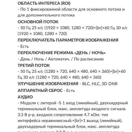
ОБЛАСТЬ ИНТЕРЕСА (ROI)
- По 1 фиксированной области для основного потока и
для дополнительного потока
ОСНОВНОЙ ПОТОК
- 50 Гц 25 к/с (1920 × 1080, 1280 × 720)+[br]+60 Гц 30 к/с
(1920 × 1080, 1280 × 720)
ПЕРЕКЛЮЧАТЕЛЬ ПАРАМЕТРОВ ИЗОБРАЖЕНИЯ
- Есть
ПЕРЕКЛЮЧЕНИЕ РЕЖИМА «ДЕНЬ / НОЧЬ»
- День / Ночь / Автоматич. / По расписанию
ТРЕТИЙ ПОТОК
- 50 Гц 25 к/с (1280 × 720, 640 × 480, 640 × 360)+[br]+60
Гц 30 к/с (1280 × 720, 640 × 480, 640 × 360)
УЛУЧШЕНИЕ ИЗОБРАЖЕНИЯ
- BLC, HLC, 3D DNR
АППАРАТНЫЙ СБРОС
- Есть
АУДИО
- Модели с литерой -S 1 вход (линейный), двухъядерный
терминальный блок, макс. амплитуда входного сигнала
3.3 В p-p, входное сопротивление 4.7 кОм; тип
интерфейса неравновесный;+[br]+1 выход (линейный),
двухъядерный терминальный блок, макс. амплитуда