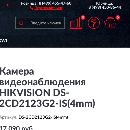
Розница:
8 (499) 455-47-60
Юрлица:
СТАВИМ
ПО ВСЕЙ РОССИИ
8 (499) 450-86-44
Перезвоните мне
0
0
КУД
Камера
видеонаблюдения
HIKVISION DS-
2CD2123G2-IS(4mm)
Артикул:
DS-2CD2123G2-IS(4mm)
17 090 руб.