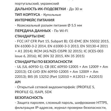
португальский, украинский
ДАЛЬНОСТЬ ИК-ПОДСВЕТКИ
- До 30 м
ТИП КОРПУСА
- Купольные
ИНТЕРФЕЙС ПИТАНИЯ
- Коаксиальный разъем питания Ø 5.5 мм
ПЕРЕДАЧА ДАННЫХ
- По Wi-Fi
СТАНДАРТЫ EMC
- FCC (47 CFR Part 15, Subpart B); CE-EMC (EN 55032 2015,
EN 61000-3-2 2014, EN 61000-3-3 2013, EN 50130-4 2011
+ A1 2014); RCM (AS/NZS CISPR 32 2015); IC (ICES-003
issue 6, 2016); KC (KN 32 2015, KN 35 2015)
СТАНДАРТЫ ПО БЕЗОПАСНОСТИ
- UL (UL 60950-1); CB (IEC 60950-12005 + Am 12009 + Am
22013); CE-LVD (EN 60950-12005 + Am 12009 + Am
22013); BIS (IS 13252 (Part 1)2010 + A12013 + A22015)
API
- Открытый сетевой видеоинтерфейс (PROFILE S,
PROFILE G), ISAPI, SDK
БЕЗОПАСНОСТЬ
- Защита паролем, сложный пароль, шифрование HTTPS,
фильтрация IP-адресов, журнал проверки безопасности,