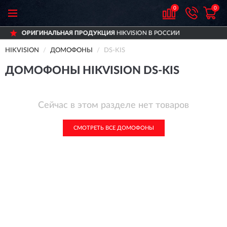
0
0
РИГИНАЛЬНАЯ ПРОДУКЦИЯ
HIKVISION В РОССИИ
HIKVISION
ДОМОФОНЫ
DS-KIS
ДОМОФОНЫ HIKVISION DS-KIS
Сейчас в этом разделе нет товаров
СМОТРЕТЬ ВСЕ ДОМОФОНЫ