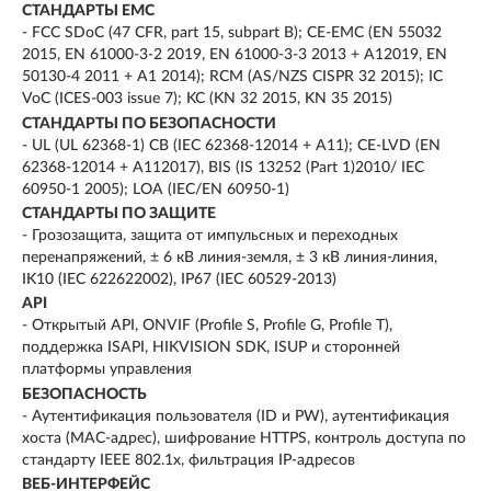
СТАНДАРТЫ EMC
- FCC SDoC (47 CFR, part 15, subpart B); CE-EMC (EN 55032
2015, EN 61000-3-2 2019, EN 61000-3-3 2013 + A12019, EN
50130-4 2011 + A1 2014); RCM (AS/NZS CISPR 32 2015); IC
VoC (ICES-003 issue 7); KC (KN 32 2015, KN 35 2015)
СТАНДАРТЫ ПО БЕЗОПАСНОСТИ
- UL (UL 62368-1) CB (IEC 62368-12014 + A11); CE-LVD (EN
62368-12014 + A112017), BIS (IS 13252 (Part 1)2010/ IEC
60950-1 2005); LOA (IEC/EN 60950-1)
СТАНДАРТЫ ПО ЗАЩИТЕ
- Грозозащита, защита от импульсных и переходных
перенапряжений, ± 6 кВ линия-земля, ± 3 кВ линия-линия,
IK10 (IEC 622622002), IP67 (IEC 60529-2013)
API
- Открытый API, ONVIF (Profile S, Profile G, Profile T),
поддержка ISAPI, HIKVISION SDK, ISUP и сторонней
платформы управления
БЕЗОПАСНОСТЬ
- Аутентификация пользователя (ID и PW), аутентификация
хоста (MAC-адрес), шифрование HTTPS, контроль доступа по
стандарту IEEE 802.1x, фильтрация IP-адресов
ВЕБ-ИНТЕРФЕЙС