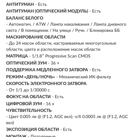
АНТИТУМАН
- Есть
АНТИТУМАН (ОПТИЧЕСКИЙ МОДУЛЬ)
- Есть
БАЛАНС БЕЛОГО
- Автоматич. / ATW / Лампа накаливания / Лампа дневного
света / В помещении / На улице / Ручн. / Блокировка ББ
МАСКИРОВАНИЕ ОБЛАСТИ
- До 24 масок области, настраиваемые многоугольные
области, цвета и расположение масок области
МАТРИЦА
- 1/1.8″ Progressive Scan CMOS
ОПТИЧЕСКИЙ ЗУМ
- 36 ×
ПОДДЕРЖКА МЕДЛЕННОГО ЗАТВОРА
- Есть
РЕЖИМ «ДЕНЬ/НОЧЬ»
- Механический ИК-фильтр
СКОРОСТЬ ЭЛЕКТРОННОГО ЗАТВОРА
- От 1/1 до 1/30000 с
ФОКУС НА ОБЛАСТИ
- Есть
ЦИФРОВОЙ ЗУМ
- 16 x
ЧУВСТВИТЕЛЬНОСТЬ
- Цвет 0.005 лк @ (F1.2, AGC вкл); ч/б 0.0005 лк @ (F1.2, AGC
вкл)
ЭКСПОЗИЦИЯ ОБЛАСТИ
- Есть
МОНТАЖ
- Потолочные