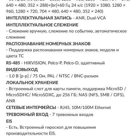
640 × 480, 352 × 288)+[br]+60 Гц 24 к/с (1920 × 1080, 1280 ×
960, 1280 × 720, 704 × 480, 640 × 480, 352 × 240)
ИНТЕЛЛЕКТУАЛЬНАЯ ЗАПИСЬ
- ANR, Dual-VCA
ИНТЕЛЛЕКТУАЛЬНОЕ СЛЕЖЕНИЕ
- Слежение вручную, слежение по событию, автоматическое
слежение
РАСПОЗНАВАНИЕ НОМЕРНЫХ ЗНАКОВ
- Поддержка распознавания номерных знаков, модели и
цвета ТС
RS-485
- HIKVISION, Pelco-P, Pelco-D, адаптивный
ВИДЕОВЫХОД
- 1.0 В [p-p] / 75 Ом, PAL / NTSC / BNC-разъем
ЛОКАЛЬНОЕ ХРАНЕНИЕ
- Встроенный слот для карты памяти, поддержка MicroSD /
MicroSDHC/ MicroSDXC, до 256 ГБ; NAS (NFS, SMB / CIFS),
ANR
СЕТЕВЫЕ ИНТЕРФЕЙСЫ
- RJ45, 10M/100M Ethernet
ТРЕВОЖНЫЙ ВХОД
- 7 тревожных входов
EIS
- Есть. Встроенный гироскоп для повышения
производительности EIS.