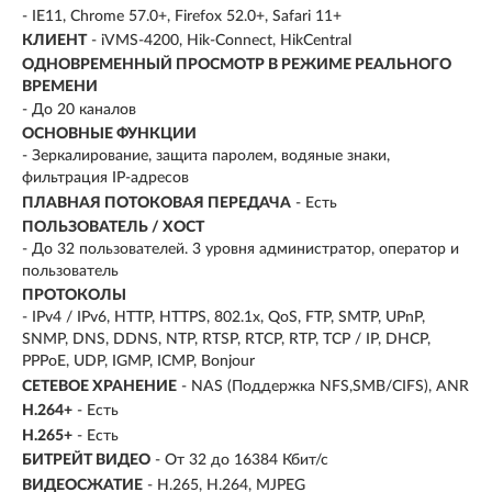
- IE11, Chrome 57.0+, Firefox 52.0+, Safari 11+
КЛИЕНТ
- iVMS-4200, Hik-Connect, HikCentral
ОДНОВРЕМЕННЫЙ ПРОСМОТР В РЕЖИМЕ РЕАЛЬНОГО
ВРЕМЕНИ
- До 20 каналов
ОСНОВНЫЕ ФУНКЦИИ
- Зеркалирование, защита паролем, водяные знаки,
фильтрация IP-адресов
ПЛАВНАЯ ПОТОКОВАЯ ПЕРЕДАЧА
- Есть
ПОЛЬЗОВАТЕЛЬ / ХОСТ
- До 32 пользователей. 3 уровня администратор, оператор и
пользователь
ПРОТОКОЛЫ
- IPv4 / IPv6, HTTP, HTTPS, 802.1x, QoS, FTP, SMTP, UPnP,
SNMP, DNS, DDNS, NTP, RTSP, RTCP, RTP, TCP / IP, DHCP,
PPPoE, UDP, IGMP, ICMP, Bonjour
СЕТЕВОЕ ХРАНЕНИЕ
- NAS (Поддержка NFS,SMB/CIFS), ANR
H.264+
- Есть
H.265+
- Есть
БИТРЕЙТ ВИДЕО
- От 32 до 16384 Кбит/с
ВИДЕОСЖАТИЕ
- H.265, H.264, MJPEG