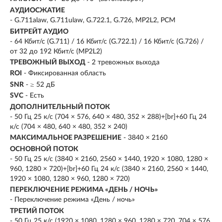
АУДИОСЖАТИЕ
- G.711alaw, G.711ulaw, G.722.1, G.726, MP2L2, PCM
БИТРЕЙТ АУДИО
- 64 Кбит/с (G.711) / 16 Кбит/с (G.722.1) / 16 Кбит/с (G.726) /
от 32 до 192 Кбит/с (MP2L2)
ТРЕВОЖНЫЙ ВЫХОД
- 2 тревожных выхода
ROI
- Фиксированная область
SNR
- ≥ 52 дБ
SVC
- Есть
ДОПОЛНИТЕЛЬНЫЙ ПОТОК
- 50 Гц 25 к/с (704 × 576, 640 × 480, 352 × 288)+[br]+60 Гц 24
к/с (704 × 480, 640 × 480, 352 × 240)
МАКСИМАЛЬНОЕ РАЗРЕШЕНИЕ
- 3840 × 2160
ОСНОВНОЙ ПОТОК
- 50 Гц 25 к/с (3840 × 2160, 2560 × 1440, 1920 × 1080, 1280 ×
960, 1280 × 720)+[br]+60 Гц 24 к/с (3840 × 2160, 2560 × 1440,
1920 × 1080, 1280 × 960, 1280 × 720)
ПЕРЕКЛЮЧЕНИЕ РЕЖИМА «ДЕНЬ / НОЧЬ»
- Переключение режима «День / ночь»
ТРЕТИЙ ПОТОК
- 50 Гц 25 к/с (1920 × 1080, 1280 × 960, 1280 × 720, 704 × 576,