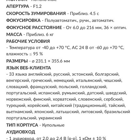
АПЕРТУРА
- F1.2
СКОРОСТЬ ЗУМИРОВАНИЯ
- Приблиз. 4.5 с
ФОКУСИРОВКА
- Полуавтоматич., ручн., автоматич.
ФОКУСНОЕ РАССТОЯНИЕ
- От 6.0 до 216 мм, 36 × оптич.
МАССА
- Приблиз. 6 кг
РАБОЧИЕ УСЛОВИЯ
- Температура от -40 до +70 °C, AC 24 В от -60 до +70 °C,
влажность ≤ 95 %
РАЗМЕРЫ
- ⌀ 231.1 × 355.6 мм
ЯЗЫК ВЕБ-КЛИЕНТА
- 33 языка английский, русский, эстонский, болгарский,
венгерский, греческий, немецкий, итальянский, чешский,
словацкий, французский, польский, голландский,
португальский, испанский, румынский, датский, шведский,
норвежский, финский, хорватский, словенский, сербский,
турецкий, корейский, китайский (традиционный), тайский,
вьетнамский, японский, латышский, литовский, бразильский
португальский, украинский
ТИП КОРПУСА
- Купольные
АУДИОВХОД
- 1 аудиовход, от 2.0 до 2.4 В [p-p], 1 кОм ± 10 %