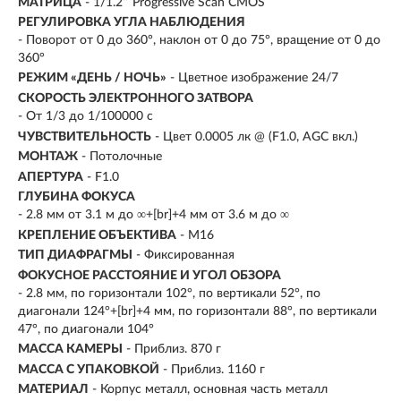
МАТРИЦА
- 1/1.2″ Progressive Scan CMOS
РЕГУЛИРОВКА УГЛА НАБЛЮДЕНИЯ
- Поворот от 0 до 360°, наклон от 0 до 75°, вращение от 0 до
360°
РЕЖИМ «ДЕНЬ / НОЧЬ»
- Цветное изображение 24/7
СКОРОСТЬ ЭЛЕКТРОННОГО ЗАТВОРА
- От 1/3 до 1/100000 с
ЧУВСТВИТЕЛЬНОСТЬ
- Цвет 0.0005 лк @ (F1.0, AGC вкл.)
МОНТАЖ
- Потолочные
АПЕРТУРА
- F1.0
ГЛУБИНА ФОКУСА
- 2.8 мм от 3.1 м до ∞+[br]+4 мм от 3.6 м до ∞
КРЕПЛЕНИЕ ОБЪЕКТИВА
- М16
ТИП ДИАФРАГМЫ
- Фиксированная
ФОКУСНОЕ РАССТОЯНИЕ И УГОЛ ОБЗОРА
- 2.8 мм, по горизонтали 102°, по вертикали 52°, по
диагонали 124°+[br]+4 мм, по горизонтали 88°, по вертикали
47°, по диагонали 104°
МАССА КАМЕРЫ
- Приблиз. 870 г
МАССА С УПАКОВКОЙ
- Приблиз. 1160 г
МАТЕРИАЛ
- Корпус металл, основная часть металл