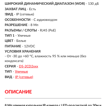
ШИРОКИЙ ДИНАМИЧЕСКИЙ ДИАПАЗОН (WDR)
- 130 дБ
ЗАХВАТ ЛИЦ
- Есть
!ВИД
- IP (сетевые)
ОСОБЕННОСТИ
- С аудиовходом
РАЗРЕШЕНИЕ
- 8 Мп
РАЗЪЕМЫ / СЛОТЫ
- RJ45 (PoE)
ТИП 1
- Уличные
ЦВЕТ
- Белые
ПИТАНИЕ
- 12VDC
УСЛОВИЯ ХРАНЕНИЯ
- От -30 до +60 °C, влажность 95 % или меньше (без
конденсата)
СЕРИЯ
-
DS-2CD2xxx
ТИП
-
Уличные
ВИД
-
IP (сетевые)
ОПИСАНИЕ
8 Мп уличная купольная IP-камера с LED-подсветкой до 30м и