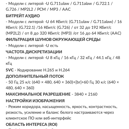
- Модели с литерой -U G.711ulaw / G.711alaw / G.722.1 /
G.726 / MP2L2 / PCM / MP3 / AAC
БИТРЕЙТ АУДИО
- Модели с литерой -U 64 Кбит/с (G.711ulaw / G.711alaw) / 16
Кбит/с (G.722.1) /16 Кбит/с (G.726) / от 32 до 192 Кбит/с
(MP2L2) / от 8 до 320 Кбит/с (MP3) /от 16 до 64 Кбит/с (AAC)
ФИЛЬТРАЦИЯ ШУМОВ ОКРУЖАЮЩЕЙ СРЕДЫ
- Модели с литерой -U есть
ЧАСТОТА ДИСКРЕТИЗАЦИИ
- Модели с литерой -U 8 кГц / 16 кГц / 32 кГц / 44.1 кГц / 48
кГц
SVC
- Кодирование H.265 и H.264
ДОПОЛНИТЕЛЬНЫЙ ПОТОК
- 50 Гц 25 к/с (640 × 480, 640 × 360)+[br]+60 Гц 30 к/с (640 ×
480, 640 × 360)
МАКСИМАЛЬНОЕ РАЗРЕШЕНИЕ
- 3840 × 2160
НАСТРОЙКИ ИЗОБРАЖЕНИЯ
- Режим коридора, насыщенность, яркость, контрастность,
резкость, усиление и баланс белого настраиваются через
клиентское ПО или веб-интерфейс
ОБЛАСТЬ ИНТЕРЕСА (ROI)