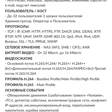
- Anti-Flicker, Heartbeat, зеркалирование, изменение пароля по
e-mail, подсчет пикселей
ПОЛЬЗОВАТЕЛЬ / ХОСТ
- До 32 пользователей 3 уровня пользователей
Администратор, Оператор и Пользователь
ПРОТОКОЛЫ
- TCP / IP, ICMP, HTTP, HTTPS, FTP, DHCP, DNS, DDNS, RTP,
RTSP, NTP, UPnP, SMTP, IGMP, 802.1X, QoS, IPv4, IPv6, UDP,
Bonjour, SSL / TLS, PPPoE, SNMP
СЕТЕВОЕ ХРАНЕНИЕ
- NAS (NFS, SMB / CIFS), ANR
БИТРЕЙТ ВИДЕО
- От 32 Кбит/с до 16 Мбит/с
ВИДЕОСЖАТИЕ
- Основной поток H.265/H.264/ H.265+/ H.264++
[br]+Дополнительный поток H.265/H.264/MJPEG+[br]+Третий
поток H.265/H.264
ПРОФИЛЬ H.264
- Baseline Profile/Main Profile/High Profile
ПРОФИЛЬ H.265
- Main Profile
ОСНОВНЫЕ СОБЫТИЯ
- Обнаружение движения (срабатывание тревоги «Человек»,
«ТС»), детектор саботажа, исключения (разрыв сети, конфликт
IP-адресов, несанкционированный вход, переполнение
накопителя, ошибка накопителя)