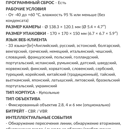
ПРОГРАММНЫЙ СБРОС
- Есть
РАБОЧИЕ УСЛОВИЯ
- От -40 до +60 °C, влажность 95 % или меньше (без
конденсата)
РАЗМЕР КАМЕРЫ
- Ø 138.3 × 120.1 мм (Ø 5.4 × 4.7″)
РАЗМЕР УПАКОВКИ
- 170 × 170 × 150 мм (6.7 × 6.7 × 5.9″)
ЯЗЫК ВЕБ-КЛИЕНТА
- 33 языка+[br]+Английский, русский, эстонский, болгарский,
венгерский, греческий, немецкий, итальянский, чешский,
словацкий, французский, польский, голландский,
португальский, испанский, румынский, датский, шведский,
норвежский, финский, хорватский, словенский, сербский,
турецкий, корейский, китайский (традиционный), тайский,
вьетнамский, японский, латышский, литовский, бразильский
португальский, украинский
ТИП КОРПУСА
- Купольные
ТИП ОБЪЕКТИВА
- Фиксированный объектив 2.8, 4 и 6 мм (опционально)
БИТРЕЙТ
- CBR / VBR
ИНТЕЛЛЕКТУАЛЬНЫЕ СОБЫТИЯ
- Обнаружение пересечения линии, обнаружение вторжения,