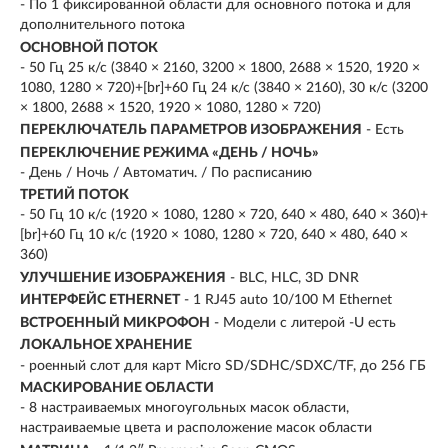
- По 1 фиксированной области для основного потока и для
дополнительного потока
ОСНОВНОЙ ПОТОК
- 50 Гц 25 к/с (3840 × 2160, 3200 × 1800, 2688 × 1520, 1920 ×
1080, 1280 × 720)+[br]+60 Гц 24 к/с (3840 × 2160), 30 к/с (3200
× 1800, 2688 × 1520, 1920 × 1080, 1280 × 720)
ПЕРЕКЛЮЧАТЕЛЬ ПАРАМЕТРОВ ИЗОБРАЖЕНИЯ
- Есть
ПЕРЕКЛЮЧЕНИЕ РЕЖИМА «ДЕНЬ / НОЧЬ»
- День / Ночь / Автоматич. / По расписанию
ТРЕТИЙ ПОТОК
- 50 Гц 10 к/с (1920 × 1080, 1280 × 720, 640 × 480, 640 × 360)+
[br]+60 Гц 10 к/с (1920 × 1080, 1280 × 720, 640 × 480, 640 ×
360)
УЛУЧШЕНИЕ ИЗОБРАЖЕНИЯ
- BLC, HLC, 3D DNR
ИНТЕРФЕЙС ETHERNET
- 1 RJ45 auto 10/100 М Ethernet
ВСТРОЕННЫЙ МИКРОФОН
- Модели с литерой -U есть
ЛОКАЛЬНОЕ ХРАНЕНИЕ
- роенный слот для карт Micro SD/SDHC/SDXC/TF, до 256 ГБ
МАСКИРОВАНИЕ ОБЛАСТИ
- 8 настраиваемых многоугольных масок области,
настраиваемые цвета и расположение масок области