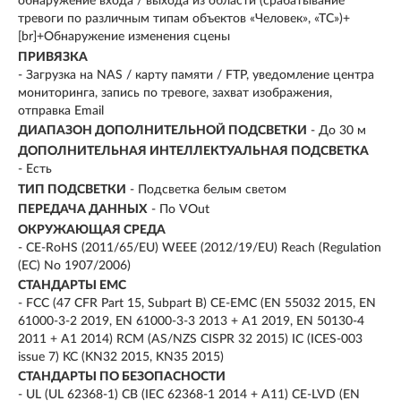
обнаружение входа / выхода из области (срабатывание
тревоги по различным типам объектов «Человек», «ТС»)+
[br]+Обнаружение изменения сцены
ПРИВЯЗКА
- Загрузка на NAS / карту памяти / FTP, уведомление центра
мониторинга, запись по тревоге, захват изображения,
отправка Email
ДИАПАЗОН ДОПОЛНИТЕЛЬНОЙ ПОДСВЕТКИ
- До 30 м
ДОПОЛНИТЕЛЬНАЯ ИНТЕЛЛЕКТУАЛЬНАЯ ПОДСВЕТКА
- Есть
ТИП ПОДСВЕТКИ
- Подсветка белым светом
ПЕРЕДАЧА ДАННЫХ
- По VOut
ОКРУЖАЮЩАЯ СРЕДА
- CE-RoHS (2011/65/EU) WEEE (2012/19/EU) Reach (Regulation
(EC) No 1907/2006)
СТАНДАРТЫ EMC
- FCC (47 CFR Part 15, Subpart B) CE-EMC (EN 55032 2015, EN
61000-3-2 2019, EN 61000-3-3 2013 + A1 2019, EN 50130-4
2011 + A1 2014) RCM (AS/NZS CISPR 32 2015) IC (ICES-003
issue 7) KC (KN32 2015, KN35 2015)
СТАНДАРТЫ ПО БЕЗОПАСНОСТИ
- UL (UL 62368-1) CB (IEC 62368-1 2014 + A11) CE-LVD (EN