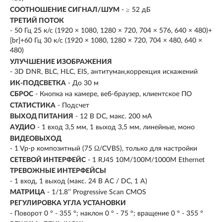
СООТНОШЕНИЕ СИГНАЛ/ШУМ
- ≥ 52 дБ
ТРЕТИЙ ПОТОК
- 50 Гц 25 к/с (1920 × 1080, 1280 × 720, 704 × 576, 640 × 480)+
[br]+60 Гц 30 к/с (1920 × 1080, 1280 × 720, 704 × 480, 640 ×
480)
УЛУЧШЕНИЕ ИЗОБРАЖЕНИЯ
- 3D DNR, BLC, HLC, EIS, антитуман,коррекция искажений
ИК-ПОДСВЕТКА
- До 30 м
СБРОС
- Кнопка на камере, веб-браузер, клиентское ПО
СТАТИСТИКА
- Подсчет
ВЫХОД ПИТАНИЯ
- 12 В DC, макс. 200 мА
АУДИО
- 1 вход 3,5 мм, 1 выход 3,5 мм, линейные, моно
ВИДЕОВЫХОД
- 1 Vp-p композитный (75 Ω/CVBS), только для настройки
СЕТЕВОЙ ИНТЕРФЕЙС
- 1 RJ45 10M/100M/1000M Ethernet
ТРЕВОЖНЫЕ ИНТЕРФЕЙСЫ
- 1 вход, 1 выход (макс. 24 В АС / DC, 1 A)
МАТРИЦА
- 1/1.8’’ Progressive Scan CMOS
РЕГУЛИРОВКА УГЛА УСТАНОВКИ
- Поворот 0 ° - 355 °; наклон 0 ° - 75 °; вращение 0 ° - 355 °