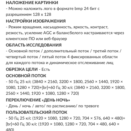
НАЛОЖЕНИЕ КАРТИНКИ
- Можно наложить лого в формате bmp 24 бит с
разрешением 128 х 128
НАСТРОЙКИ ИЗОБРАЖЕНИЯ
- Режим вращения, насыщенность, яркость, контраст,
резкость, усиление AGC и балансбелого настраиваются через
клиентское ПО или веб-браузер
ОБЛАСТЬ ИССЛЕДОВАНИЯ
- Основной поток / дополнительный поток / третий поток /
четвертый поток / пятый поток 4 фиксированных области
для каждого потока и динамическое отслеживание лиц
ОБРЕЗКА ЦЕЛИ
- Есть
ОСНОВНОЙ ПОТОК
- 50 Гц 25 к/с (3840 × 2160, 3200 × 1800, 2560 × 1440, 1920 ×
1080, 1280 × 720)+[br]+60 Гц 30 к/с (3840 × 2160, 3200 × 1800,
2560 × 1440, 1920 × 1080, 1280 × 720)
ПЕРЕКЛЮЧЕНИЕ «ДЕНЬ НОЧЬ»
- День / ночь / авто/ по расписанию/ по тревоге
ПОЛЬЗОВАТЕЛЬСКИЙ ПОТОК
- 50 Гц 25 к/с (1920 × 1080, 1280 × 720, 704 × 576, 640 × 480)+
[br]+60 Гц 30 к/с (1920 × 1080, 1280 × 720, 704 × 480, 640 ×
480)