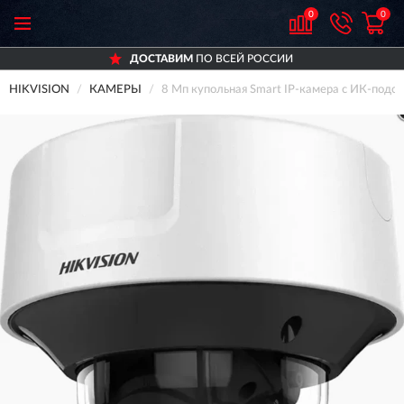
0
0
ДОСТАВИМ
ПО ВСЕЙ РОССИИ
HIKVISION
КАМЕРЫ
8 Мп купольная Smart IP-камера с ИК-под