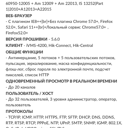
60950-12005 + Am 12009 + Am 22013, IS 13252(Part
1)2010+A12013+A22015
ВЕБ-БРАУЗЕР
- С плагином IE8++[br]+Без плагина Chrome 57.0+, Firefox
52.0+, Safari 11++[br]+Локальный сервис Chrome57.0+，
Firefox52.0+
ВЕРСИЯ ПРОШИВКИ
- 5.6.0
КЛИЕНТ
- iVMS-4200, Hik-Connect, Hik-Central
ОБЩИЕ ФУНКЦИИ
- Антимерцание, 5 потоков + 5 пользовательских потоков,
пульсация, зеркалирование, маска конфиденциальности,
флэш-лог, сброс пароля по электронной почте, подсчет
пикселей, список HTTP
ОДНОВРЕМЕННЫЙ ПРОСМОТР В РЕАЛЬНОМ ВРЕМЕНИ
- До 20 каналов
ПОЛЬЗОВАТЕЛЬ / ХОСТ
- До 32 пользователей, 3 уровня администратор, оператор,
пользователь
ПРОТОКОЛЫ
- TCP/IP, ICMP, HTTP, HTTPS, FTP, SFTP, DHCP, DNS, DDNS,
RTP, RTSP, RTCP, PPPoE, NTP, UPnP, SMTP, SNMP, IGMP, 802.1X,