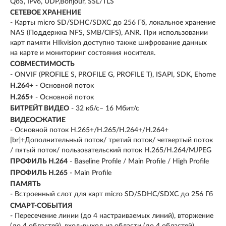
QoS, IPv6, UDP,Bonjour, SSL/TLS
СЕТЕВОЕ ХРАНЕНИЕ
- Карты micro SD/SDHC/SDXC до 256 Гб, локальное хранение
NAS (Поддержка NFS, SMB/CIFS), ANR. При использовании
карт памяти HIkvision доступно также шифрование данных
на карте и мониторинг состояния носителя.
СОВМЕСТИМОСТЬ
- ONVIF (PROFILE S, PROFILE G, PROFILE T), ISAPI, SDK, Ehome
H.264+
- Основной поток
H.265+
- Основной поток
БИТРЕЙТ ВИДЕО
- 32 кб/с– 16 Мбит/с
ВИДЕОСЖАТИЕ
- Основной поток H.265+/H.265/H.264+/H.264+
[br]+Дополнительный поток/ третий поток/ четвертый поток
/ пятый поток/ пользовательский поток H.265/H.264/MJPEG
ПРОФИЛЬ H.264
- Baseline Profile / Main Profile / High Profile
ПРОФИЛЬ H.265
- Main Profile
ПАМЯТЬ
- Встроенный слот для карт micro SD/SDHC/SDXC до 256 Гб
СМАРТ-СОБЫТИЯ
- Пересечение линии (до 4 настраиваемых линий), вторжение
(до 4 областей), вход-выход из области (до 4 областей),