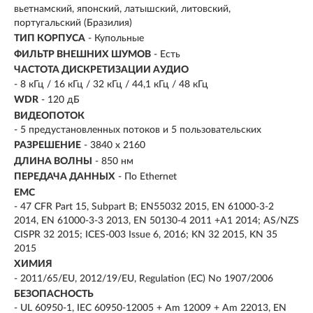
вьетнамский, японский, латышский, литовский,
португальский (Бразилия)
ТИП КОРПУСА
- Купольные
ФИЛЬТР ВНЕШНИХ ШУМОВ
- Есть
ЧАСТОТА ДИСКРЕТИЗАЦИИ АУДИО
- 8 кГц / 16 кГц / 32 кГц / 44,1 кГц / 48 кГц
WDR
- 120 дБ
ВИДЕОПОТОК
- 5 предустановленных потоков и 5 пользовательских
РАЗРЕШЕНИЕ
- 3840 х 2160
ДЛИНА ВОЛНЫ
- 850 нм
ПЕРЕДАЧА ДАННЫХ
- По Ethernet
EMC
- 47 CFR Part 15, Subpart B; EN55032 2015, EN 61000-3-2
2014, EN 61000-3-3 2013, EN 50130-4 2011 +A1 2014; AS/NZS
CISPR 32 2015; ICES-003 Issue 6, 2016; KN 32 2015, KN 35
2015
ХИМИЯ
- 2011/65/EU, 2012/19/EU, Regulation (EC) No 1907/2006
БЕЗОПАСНОСТЬ
- UL 60950-1, IEC 60950-12005 + Am 12009 + Am 22013, EN