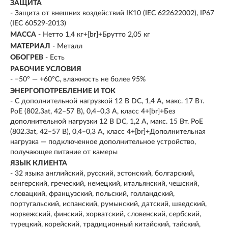
ЗАЩИТА
- Защита от внешних воздействий IK10 (IEC 622622002), IP67
(IEC 60529-2013)
МАССА
- Нетто 1,4 кг+[br]+Брутто 2,05 кг
МАТЕРИАЛ
- Металл
ОБОГРЕВ
- Есть
РАБОЧИЕ УСЛОВИЯ
- −50° — +60°С, влажность не более 95%
ЭНЕРГОПОТРЕБЛЕНИЕ И ТОК
- С дополнительной нагрузкой 12 В DC, 1,4 А, макс. 17 Вт.
PoE (802.3at, 42–57 В), 0,4–0,3 А, класс 4+[br]+Без
дополнительной нагрузки 12 В DC, 1,2 А, макс. 15 Вт. PoE
(802.3at, 42–57 В), 0,4–0,3 А, класс 4+[br]+Дополнительная
нагрузка — подключенное дополнительное устройство,
получающее питание от камеры
ЯЗЫК КЛИЕНТА
- 32 языка английский, русский, эстонский, болгарский,
венгерский, греческий, немецкий, итальянский, чешский,
словацкий, французский, польский, голландский,
португальский, испанский, румынский, датский, шведский,
норвежский, финский, хорватский, словенский, сербский,
турецкий, корейский, традиционный китайский, тайский,