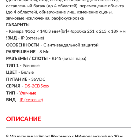
оставленный багаж (до 4 областей), перемещение объекта
(до 4 областей), обнаружение лиц, изменение сцены,
звуковые исключения, расфокусировка
ГАБАРИТЫ
- Камера Φ162 × 140,3 мм+[br]+Коробка 251 х 215 х 189 мм
!ВИД
- IP (сетевые)
ОСОБЕННОСТИ
- С антивандальной защитой
РАЗРЕШЕНИЕ
- 8 Мп
РАЗЪЕМЫ / СЛОТЫ
- RJ45 (витая пара)
ТИП 1
- Уличные
ЦВЕТ
- Белые
ПИТАНИЕ
- 36VDC
СЕРИЯ
-
DS-2CD5ххх
ТИП
-
Уличные
ВИД
-
IP (сетевые)
ОПИСАНИЕ
8 Мп купольная Smart IP-камера с ИК-подсветкой до 30 м