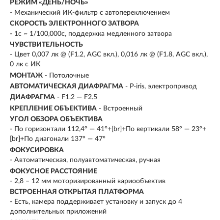
РЕЖИМ «ДЕНЬ/НОЧЬ»
- Механический ИК-фильтр с автопереключением
СКОРОСТЬ ЭЛЕКТРОННОГО ЗАТВОРА
- 1с ~ 1/100,000с, поддержка медленного затвора
ЧУВСТВИТЕЛЬНОСТЬ
- Цвет 0,007 лк @ (F1.2, AGC вкл.), 0,016 лк @ (F1.8, AGC вкл.),
0 лк с ИК
МОНТАЖ
- Потолочные
АВТОМАТИЧЕСКАЯ ДИАФРАГМА
- P-iris, электропривод
ДИАФРАГМА
- F1.2 — F2.5
КРЕПЛЕНИЕ ОБЪЕКТИВА
- Встроенный
УГОЛ ОБЗОРА ОБЪЕКТИВА
- По горизонтали 112,4° — 41°+[br]+По вертикали 58° — 23°+
[br]+По диагонали 137° — 47°
ФОКУСИРОВКА
- Автоматическая, полуавтоматическая, ручная
ФОКУСНОЕ РАССТОЯНИЕ
- 2,8 – 12 мм моторизированный вариообъектив
ВСТРОЕННАЯ ОТКРЫТАЯ ПЛАТФОРМА
- Есть, камера поддерживает установку и запуск до 4
дополнительных приложений