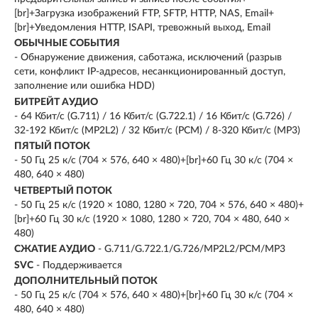
[br]+Загрузка изображений FTP, SFTP, HTTP, NAS, Email+
[br]+Уведомления HTTP, ISAPI, тревожный выход, Email
ОБЫЧНЫЕ СОБЫТИЯ
- Обнаружение движения, саботажа, исключений (разрыв
сети, конфликт IP-адресов, несанкционированный доступ,
заполнение или ошибка HDD)
БИТРЕЙТ АУДИО
- 64 Кбит/с (G.711) / 16 Кбит/с (G.722.1) / 16 Кбит/с (G.726) /
32-192 Кбит/с (MP2L2) / 32 Кбит/с (PCM) / 8-320 Кбит/с (MP3)
ПЯТЫЙ ПОТОК
- 50 Гц 25 к/с (704 × 576, 640 × 480)+[br]+60 Гц 30 к/с (704 ×
480, 640 × 480)
ЧЕТВЕРТЫЙ ПОТОК
- 50 Гц 25 к/с (1920 × 1080, 1280 × 720, 704 × 576, 640 × 480)+
[br]+60 Гц 30 к/с (1920 × 1080, 1280 × 720, 704 × 480, 640 ×
480)
СЖАТИЕ АУДИО
- G.711/G.722.1/G.726/MP2L2/PCM/MP3
SVC
- Поддерживается
ДОПОЛНИТЕЛЬНЫЙ ПОТОК
- 50 Гц 25 к/с (704 × 576, 640 × 480)+[br]+60 Гц 30 к/с (704 ×
480, 640 × 480)