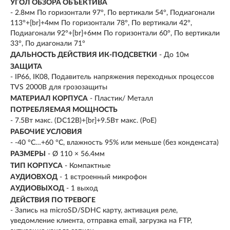
УГОЛ ОБЗОРА ОБЪЕКТИВА
- 2.8мм По горизонтали 97°, По вертикали 54°, Подиагонали
113°+[br]+4мм По горизонтали 78°, По вертикали 42°,
Подиагонали 92°+[br]+6мм По горизонтали 60°, По вертикали
33°, По диагонали 71°
ДАЛЬНОСТЬ ДЕЙСТВИЯ ИК-ПОДСВЕТКИ
- До 10м
ЗАЩИТА
- IP66, IK08, Подавитель напряжения переходных процессов
TVS 2000В для грозозащиты
МАТЕРИАЛ КОРПУСА
- Пластик/ Металл
ПОТРЕБЛЯЕМАЯ МОЩНОСТЬ
- 7.5Вт макс. (DC12В)+[br]+9.5Вт макс. (PoE)
РАБОЧИЕ УСЛОВИЯ
- -40 °C…+60 °C, влажность 95% или меньше (без конденсата)
РАЗМЕРЫ
- Ø 110 × 56.4мм
ТИП КОРПУСА
- Компактные
АУДИОВХОД
- 1 встроенный микрофон
АУДИОВЫХОД
- 1 выход
ДЕЙСТВИЯ ПО ТРЕВОГЕ
- Запись на microSD/SDHC карту, активация реле,
уведомление клиента, отправка email, загрузка на FTP,