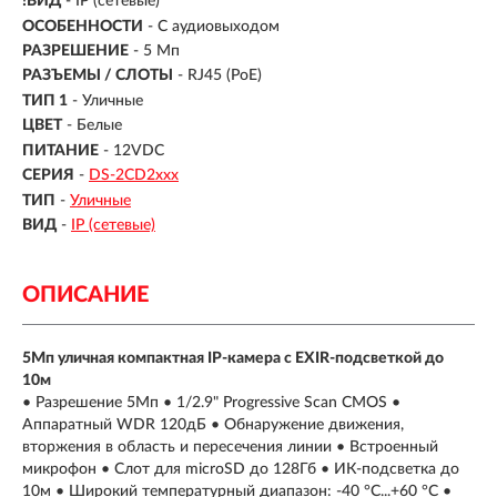
!ВИД
- IP (сетевые)
ОСОБЕННОСТИ
- С аудиовыходом
РАЗРЕШЕНИЕ
- 5 Мп
РАЗЪЕМЫ / СЛОТЫ
- RJ45 (PoE)
ТИП 1
- Уличные
ЦВЕТ
- Белые
ПИТАНИЕ
- 12VDC
СЕРИЯ
-
DS-2CD2xxx
ТИП
-
Уличные
ВИД
-
IP (сетевые)
ОПИСАНИЕ
5Мп уличная компактная IP-камера с EXIR-подсветкой до
10м
• Разрешение 5Мп • 1/2.9" Progressive Scan CMOS •
Аппаратный WDR 120дБ • Обнаружение движения,
вторжения в область и пересечения линии • Встроенный
микрофон • Слот для microSD до 128Гб • ИК-подсветка до
10м • Широкий температурный диапазон: -40 °C...+60 °C •