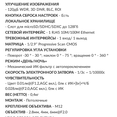
УЛУЧШЕНИЕ ИЗОБРАЖЕНИЯ
- 120дБ WDR, 3D DNR, BLC, ROI
КНОПКА СБРОСА НАСТРОЕК
- Есть
ЛОКАЛЬНОЕ ХРАНИЛИЩЕ
- Слот для microSD/SDHC/SDXC до 128Гб
СЕТЕВОЙ ИНТЕРФЕЙС
- 1 RJ45 10M/100M Ethernet
ТРЕВОЖНЫЕ ИНТЕРФЕЙСЫ
- 1 вход/ 1 выход
МАТРИЦА
- 1/2.9’’ Progressive Scan CMOS
РЕГУЛИРОВКА УГЛА УСТАНОВКИ
- Поворот -30 ° - 30 °; наклон 0 ° - 75 °; вращение 0 ° - 360 °
РЕЖИМ «ДЕНЬ/НОЧЬ»
- Механический ИК-фильтр с автопереключением
СКОРОСТЬ ЭЛЕКТРОННОГО ЗАТВОРА
- 1/3с ~ 1/10000с
ЧУВСТВИТЕЛЬНОСТЬ
- Цвет 0.01лк@(F1.2,AGC вкл.), 0лк с ИК+[br]+Ч/Б
0.028лк@(F2.0,AGC вкл.), 0лк с ИК
ВЕС (НЕТТО)
- 0,4кг
МОНТАЖ
- Потолочные
КРЕПЛЕНИЕ ОБЪЕКТИВА
- М12
ОБЪЕКТИВ
- 2.8мм, 4мм, 6мм@F2.0