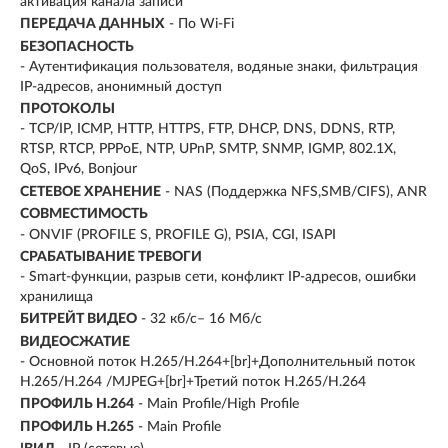
активация канала записи
ПЕРЕДАЧА ДАННЫХ
- По Wi-Fi
БЕЗОПАСНОСТЬ
- Аутентификация пользователя, водяные знаки, фильтрация
IP-адресов, анонимный доступ
ПРОТОКОЛЫ
- TCP/IP, ICMP, HTTP, HTTPS, FTP, DHCP, DNS, DDNS, RTP,
RTSP, RTCP, PPPoE, NTP, UPnP, SMTP, SNMP, IGMP, 802.1X,
QoS, IPv6, Bonjour
СЕТЕВОЕ ХРАНЕНИЕ
- NAS (Поддержка NFS,SMB/CIFS), ANR
СОВМЕСТИМОСТЬ
- ONVIF (PROFILE S, PROFILE G), PSIA, CGI, ISAPI
СРАБАТЫВАНИЕ ТРЕВОГИ
- Smart-функции, разрыв сети, конфликт IP-адресов, ошибки
хранилища
БИТРЕЙТ ВИДЕО
- 32 кб/с– 16 Мб/с
ВИДЕОСЖАТИЕ
- Основной поток H.265/H.264+[br]+Дополнительный поток
H.265/H.264 /MJPEG+[br]+Третий поток H.265/H.264
ПРОФИЛЬ H.264
- Main Profile/High Profile
ПРОФИЛЬ H.265
- Main Profile