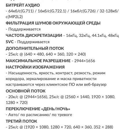
БИТРЕЙТ АУДИО
- 64кб/с(G.711) / 16кб/с(G.722.1) / 16кб/с(G.726) / 32-128кб/
с(MP2L2)
ФИЛЬТРАЦИЯ ШУМОВ ОКРУЖАЮЩЕЙ СРЕДЫ
- Поддерживается
ЧАСТОТА ДИСКРЕТИЗАЦИИ
- 16кГц, 32кГц, 44.1кГц, 48кГц
SVC
- Поддерживается
ДОПОЛНИТЕЛЬНЫЙ ПОТОК
- 25к/с @ (640 × 480, 640 × 360, 320 × 240)
МАКСИМАЛЬНОЕ РАЗРЕШЕНИЕ
- 2944×1656
НАСТРОЙКИ ИЗОБРАЖЕНИЯ
- Насыщенность, яркость, контраст, резкость, режим
коридора, зеркалирование и маска приватности
настраиваются через клиентское ПО или веб-браузер
ОСНОВНОЙ ПОТОК
- 20к/с @ (2944×1656), 25к/с @ (2560 × 1440, 1920 × 1080,
1280 × 720)
ПЕРЕКЛЮЧЕНИЕ «ДЕНЬ/НОЧЬ»
- Авто/ по расписанию/ по тревоге
ТРЕТИЙ ПОТОК
- 25к/с @ (1920 × 1080, 1280 × 720, 640 × 360, 352 × 288)