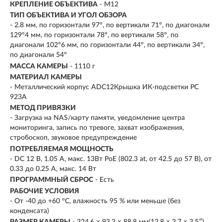
КРЕПЛЕНИЕ ОБЪЕКТИВА
- M12
ТИП ОБЪЕКТИВА И УГОЛ ОБЗОРА
- 2.8 мм, по горизонтали 97°, по вертикали 71°, по диагонали
129°4 мм, по горизонтали 78°, по вертикали 58°, по
диагонали 102°6 мм, по горизонтали 44°, по вертикали 34°,
по диагонали 54°
МАССА КАМЕРЫ
- 1110 г
МАТЕРИАЛ КАМЕРЫ
- Металлический корпус ADC12Крышка ИК-подсветки PC
923A
МЕТОД ПРИВЯЗКИ
- Загрузка на NAS/карту памяти, уведомление центра
мониторинга, запись по тревоге, захват изображения,
стробоскоп, звуковое предупреждение
ПОТРЕБЛЯЕМАЯ МОЩНОСТЬ
- DC 12 В, 1.05 A, макс. 13Вт PoE (802.3 at, от 42.5 до 57 В), от
0.33 до 0.25 A, макс. 14 Вт
ПРОГРАММНЫЙ СБРОС
- Есть
РАБОЧИЕ УСЛОВИЯ
- От -40 до +60 °C, влажность 95 % или меньше (без
конденсата)