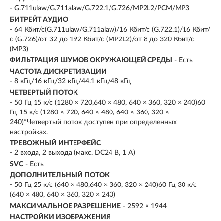
- G.711ulaw/G.711alaw/G.722.1/G.726/MP2L2/PCM/MP3
БИТРЕЙТ АУДИО
- 64 Кбит/с(G.711ulaw/G.711alaw)/16 Кбит/с (G.722.1)/16 Кбит/
с (G.726)/от 32 до 192 Кбит/с (MP2L2)/от 8 до 320 Кбит/с
(MP3)
ФИЛЬТРАЦИЯ ШУМОВ ОКРУЖАЮЩЕЙ СРЕДЫ
- Есть
ЧАСТОТА ДИСКРЕТИЗАЦИИ
- 8 кГц/16 кГц/32 кГц/44.1 кГц/48 кГц
ЧЕТВЕРТЫЙ ПОТОК
- 50 Гц 15 к/с (1280 × 720,640 × 480, 640 × 360, 320 × 240)60
Гц 15 к/с (1280 × 720, 640 × 480, 640 × 360, 320 ×
240)*Четвертый поток доступен при определенных
настройках.
ТРЕВОЖНЫЙ ИНТЕРФЕЙС
- 2 входа, 2 выхода (макс. DC24 В, 1 A)
SVC
- Есть
ДОПОЛНИТЕЛЬНЫЙ ПОТОК
- 50 Гц 25 к/с (640 × 480,640 × 360, 320 × 240)60 Гц 30 к/с
(640 × 480, 640 × 360, 320 × 240)
МАКСИМАЛЬНОЕ РАЗРЕШЕНИЕ
- 2592 × 1944
НАСТРОЙКИ ИЗОБРАЖЕНИЯ