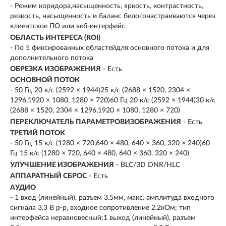
- Режим коридора,насыщенность, яркость, контрастность,
резкость, насыщенность и баланс белогонастраиваются через
клиентское ПО или веб-интерфейс
ОБЛАСТЬ ИНТЕРЕСА (ROI)
- По 5 фиксированных областейдля основного потока и для
дополнительного потока
ОБРЕЗКА ИЗОБРАЖЕНИЯ
- Есть
ОСНОВНОЙ ПОТОК
- 50 Гц 20 к/с (2592 × 1944)25 к/с (2688 × 1520, 2304 ×
1296,1920 × 1080, 1280 × 720)60 Гц 20 к/с (2592 × 1944)30 к/с
(2688 × 1520, 2304 × 1296,1920 × 1080, 1280 × 720)
ПЕРЕКЛЮЧАТЕЛЬ ПАРАМЕТРОВИЗОБРАЖЕНИЯ
- Есть
ТРЕТИЙ ПОТОК
- 50 Гц 15 к/с (1280 × 720,640 × 480, 640 × 360, 320 × 240)60
Гц 15 к/с (1280 × 720, 640 × 480, 640 × 360, 320 × 240)
УЛУЧШЕНИЕ ИЗОБРАЖЕНИЯ
- BLC/3D DNR/HLC
АППАРАТНЫЙ СБРОС
- Есть
АУДИО
- 1 вход (линейный), разъем 3.5мм, макс. амплитуда входного
сигнала 3.3 В p-p, входное сопротивление 2.2кОм; тип
интерфейса неравновесный;1 выход (линейный), разъем