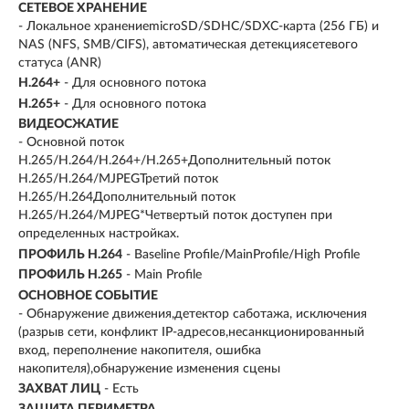
СЕТЕВОЕ ХРАНЕНИЕ
- Локальное хранениеmicroSD/SDHC/SDXC-карта (256 ГБ) и
NAS (NFS, SMB/CIFS), автоматическая детекциясетевого
статуса (ANR)
H.264+
- Для основного потока
H.265+
- Для основного потока
ВИДЕОСЖАТИЕ
- Основной поток
H.265/H.264/H.264+/H.265+Дополнительный поток
H.265/H.264/MJPEGТретий поток
H.265/H.264Дополнительный поток
H.265/H.264/MJPEG*Четвертый поток доступен при
определенных настройках.
ПРОФИЛЬ H.264
- Baseline Profile/MainProfile/High Profile
ПРОФИЛЬ H.265
- Main Profile
ОСНОВНОЕ СОБЫТИЕ
- Обнаружение движения,детектор саботажа, исключения
(разрыв сети, конфликт IP-адресов,несанкционированный
вход, переполнение накопителя, ошибка
накопителя),обнаружение изменения сцены
ЗАХВАТ ЛИЦ
- Есть