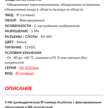
ЗАЩИТА ПЕРИМЕТРА
- Обнаружение пересечениялинии, обнаружение вторжения,
обнаружение входа в область/выхода из области
!ВИД
- IP (сетевые)
ОБЗОР
- Фиксированные
ОСОБЕННОСТИ
- С настройками изображения
РАЗРЕШЕНИЕ
- 5 Мп
РАЗЪЕМЫ / СЛОТЫ
- RS-485
ЦВЕТ
- Белые
ПИТАНИЕ
- 12VDC
УСЛОВИЯ ХРАНЕНИЯ
- От -40 до +60 °C, влажность95 % или меньше (без
конденсата)
СЕРИЯ
-
DS-2CD3xxx
ВИД
-
IP (сетевые)
ОПИСАНИЕ
5 Мп цилиндрическая IP-камера AcuSense с фиксированным
объективом и ИК-подсветкой