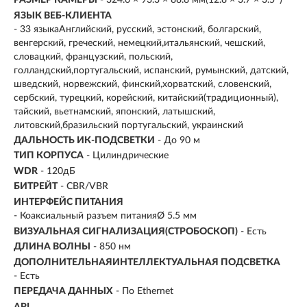
РАЗМЕР КАМЕРЫ
- 324.6 × 93.3 × 88.8 мм(12.8 × 3.7 × 3.5″)
ЯЗЫК ВЕБ-КЛИЕНТА
- 33 языкаАнглийский, русский, эстонский, болгарский,
венгерский, греческий, немецкий,итальянский, чешский,
словацкий, французский, польский,
голландский,португальский, испанский, румынский, датский,
шведский, норвежский, финский,хорватский, словенский,
сербский, турецкий, корейский, китайский(традиционный),
тайский, вьетнамский, японский, латышский,
литовский,бразильский португальский, украинский
ДАЛЬНОСТЬ ИК-ПОДСВЕТКИ
- До 90 м
ТИП КОРПУСА
- Цилиндрические
WDR
- 120дБ
БИТРЕЙТ
- CBR/VBR
ИНТЕРФЕЙС ПИТАНИЯ
- Коаксиальный разъем питанияØ 5.5 мм
ВИЗУАЛЬНАЯ СИГНАЛИЗАЦИЯ(СТРОБОСКОП)
- Есть
ДЛИНА ВОЛНЫ
- 850 нм
ДОПОЛНИТЕЛЬНАЯИНТЕЛЛЕКТУАЛЬНАЯ ПОДСВЕТКА
- Есть
ПЕРЕДАЧА ДАННЫХ
- По Ethernet
API