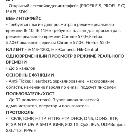
- Открытый сетевойвидеоинтерфейс (PROFILE S, PROFILE G),
ISAPI, SDK
ВЕБ-ИНТЕРФЕЙС
- Требуется плагин дляпросмотра в режиме реального
времени IE 10, IE 11Не требуется плагин для просмотра в
режиме реального времени Chrome 57.0+,Firefox
52.0+Локальные сервисы Chrome 57.0+, Firefox 52.0+
КЛИЕНТ
- iVMS-4200, Hik-Connect, Hik-Central
ОДНОВРЕМЕННЫЙ ПРОСМОТР В РЕЖИМЕ РЕАЛЬНОГО
ВРЕМЕНИ
- До 6 каналов
ОСНОВНЫЕ ФУНКЦИИ
- Anti-Flicker, Heartbeat, зеркалирование, маскирование
области, изменение пароля по e-mail, подсчет пикселей
ПОЛЬЗОВАТЕЛЬ/ХОСТ
- До 32 пользователей. 3 уровняпользователей
администратор, оператор и пользователь
ПРОТОКОЛЫ
- TCP/IP, ICMP, HTTP, HTTPS,FTP, DHCP, DNS, DDNS, RTP,
RTSP, NTP, UPnP, SMTP, IGMP, 802.1X, QoS, IPv6, UDP,Bonjour,
SSL/TLS, PPPoE