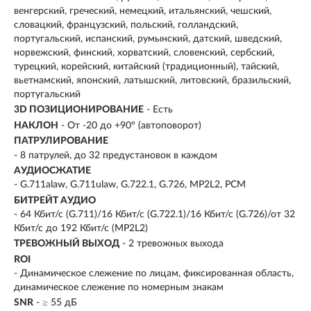
венгерский, греческий, немецкий, итальянский, чешский,
словацкий, французский, польский, голландский,
португальский, испанский, румынский, датский, шведский,
норвежский, финский, хорватский, словенский, сербский,
турецкий, корейский, китайский (традиционный), тайский,
вьетнамский, японский, латышский, литовский, бразильский,
португальский
3D ПОЗИЦИОНИРОВАНИЕ
- Есть
НАКЛОН
- От -20 до +90° (автоповорот)
ПАТРУЛИРОВАНИЕ
- 8 патрулей, до 32 предустановок в каждом
АУДИОСЖАТИЕ
- G.711alaw, G.711ulaw, G.722.1, G.726, MP2L2, PCM
БИТРЕЙТ АУДИО
- 64 Кбит/с (G.711)/16 Кбит/с (G.722.1)/16 Кбит/с (G.726)/от 32
Кбит/с до 192 Кбит/с (MP2L2)
ТРЕВОЖНЫЙ ВЫХОД
- 2 тревожных выхода
ROI
- Динамическое слежение по лицам, фиксированная область,
динамическое слежение по номерным знакам
SNR
- ≥ 55 дБ