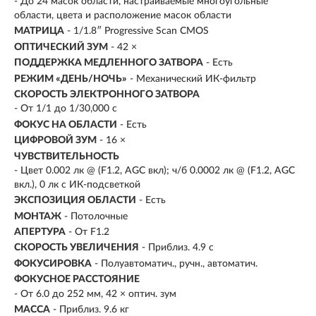
- До 24 масок области, настраиваемые многоугольные
области, цвета и расположение масок области
МАТРИЦА
- 1/1.8″ Progressive Scan CMOS
ОПТИЧЕСКИЙ ЗУМ
- 42 ×
ПОДДЕРЖКА МЕДЛЕННОГО ЗАТВОРА
- Есть
РЕЖИМ «ДЕНЬ/НОЧЬ»
- Механический ИК-фильтр
СКОРОСТЬ ЭЛЕКТРОННОГО ЗАТВОРА
- От 1/1 до 1/30,000 с
ФОКУС НА ОБЛАСТИ
- Есть
ЦИФРОВОЙ ЗУМ
- 16 ×
ЧУВСТВИТЕЛЬНОСТЬ
- Цвет 0.002 лк @ (F1.2, AGC вкл); ч/б 0.0002 лк @ (F1.2, AGC
вкл.), 0 лк с ИК-подсветкой
ЭКСПОЗИЦИЯ ОБЛАСТИ
- Есть
МОНТАЖ
- Потолочные
АПЕРТУРА
- От F1.2
СКОРОСТЬ УВЕЛИЧЕНИЯ
- Приблиз. 4.9 с
ФОКУСИРОВКА
- Полуавтоматич., ручн., автоматич.
ФОКУСНОЕ РАССТОЯНИЕ
- От 6.0 до 252 мм, 42 × оптич. зум
МАССА
- Приблиз. 9.6 кг