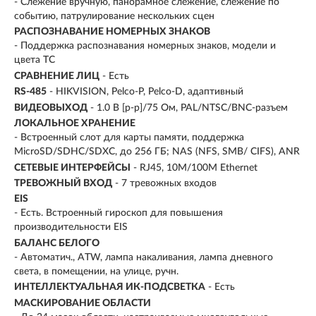
- Слежение вручную, панорамное слежение, слежение по
событию, патрулирование нескольких сцен
РАСПОЗНАВАНИЕ НОМЕРНЫХ ЗНАКОВ
- Поддержка распознавания номерных знаков, модели и
цвета ТС
СРАВНЕНИЕ ЛИЦ
- Есть
RS-485
- HIKVISION, Pelco-P, Pelco-D, адаптивный
ВИДЕОВЫХОД
- 1.0 В [p-p]/75 Ом, PAL/NTSC/BNC-разъем
ЛОКАЛЬНОЕ ХРАНЕНИЕ
- Встроенный слот для карты памяти, поддержка
MicroSD/SDHC/SDXC, до 256 ГБ; NAS (NFS, SMB/ CIFS), ANR
СЕТЕВЫЕ ИНТЕРФЕЙСЫ
- RJ45, 10M/100M Ethernet
ТРЕВОЖНЫЙ ВХОД
- 7 тревожных входов
EIS
- Есть. Встроенный гироскоп для повышения
производительности EIS
БАЛАНС БЕЛОГО
- Автоматич., ATW, лампа накаливания, лампа дневного
света, в помещении, на улице, ручн.
ИНТЕЛЛЕКТУАЛЬНАЯ ИК-ПОДСВЕТКА
- Есть
МАСКИРОВАНИЕ ОБЛАСТИ