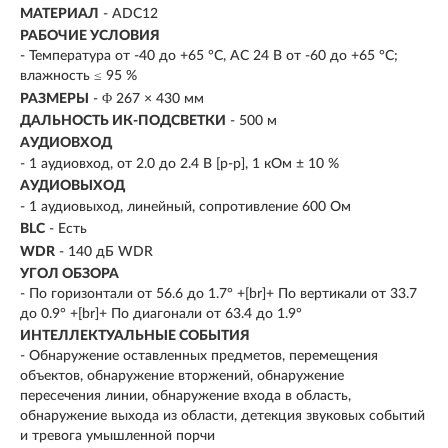
МАТЕРИАЛ
- ADC12
РАБОЧИЕ УСЛОВИЯ
- Температура от -40 до +65 °C, AC 24 В от -60 до +65 °C;
влажность ≤ 95 %
РАЗМЕРЫ
- Φ 267 × 430 мм
ДАЛЬНОСТЬ ИК-ПОДСВЕТКИ
- 500 м
АУДИОВХОД
- 1 аудиовход, от 2.0 до 2.4 В [p-p], 1 кОм ± 10 %
АУДИОВЫХОД
- 1 аудиовыход, линейный, сопротивление 600 Ом
BLC
- Есть
WDR
- 140 дБ WDR
УГОЛ ОБЗОРА
- По горизонтали от 56.6 до 1.7° +[br]+ По вертикали от 33.7
до 0.9° +[br]+ По диагонали от 63.4 до 1.9°
ИНТЕЛЛЕКТУАЛЬНЫЕ СОБЫТИЯ
- Обнаружение оставленных предметов, перемещения
объектов, обнаружение вторжений, обнаружение
пересечения линии, обнаружение входа в область,
обнаружение выхода из области, детекция звуковых событий
и тревога умышленной порчи