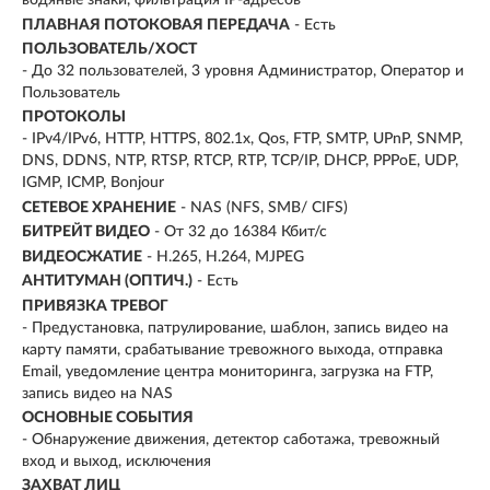
водяные знаки, фильтрация IP-адресов
ПЛАВНАЯ ПОТОКОВАЯ ПЕРЕДАЧА
- Есть
ПОЛЬЗОВАТЕЛЬ/ХОСТ
- До 32 пользователей, 3 уровня Администратор, Оператор и
Пользователь
ПРОТОКОЛЫ
- IPv4/IPv6, HTTP, HTTPS, 802.1x, Qos, FTP, SMTP, UPnP, SNMP,
DNS, DDNS, NTP, RTSP, RTCP, RTP, TCP/IP, DHCP, PPPoE, UDP,
IGMP, ICMP, Bonjour
СЕТЕВОЕ ХРАНЕНИЕ
- NAS (NFS, SMB/ CIFS)
БИТРЕЙТ ВИДЕО
- От 32 до 16384 Кбит/с
ВИДЕОСЖАТИЕ
- H.265, H.264, MJPEG
АНТИТУМАН (ОПТИЧ.)
- Есть
ПРИВЯЗКА ТРЕВОГ
- Предустановка, патрулирование, шаблон, запись видео на
карту памяти, срабатывание тревожного выхода, отправка
Email, уведомление центра мониторинга, загрузка на FTP,
запись видео на NAS
ОСНОВНЫЕ СОБЫТИЯ
- Обнаружение движения, детектор саботажа, тревожный
вход и выход, исключения
ЗАХВАТ ЛИЦ