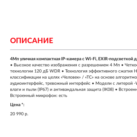
ОПИСАНИЕ
4Мп уличная компактная IP-камера с Wi-Fi, EXIR-подсветкой 
• Высокое качество изображения с разрешением 4 Мп • Четко
технологии 120 дБ WDR • Технология эффективного сжатия H
классификации на целях «Человек» / «ТС» на основе алгоритмо
аудиоинтерфейс, тревожный интерфейс • Модели с литерой -W
влаги и пыли (IP67) и антивандальная защита (IK08) • Встроен
Встроенный микрофон: есть
Цена *:
20 990 р.