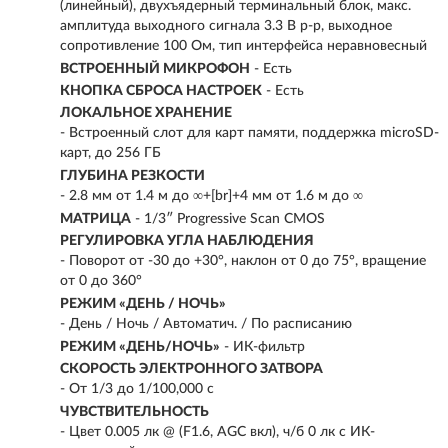
(линейный), двухъядерный терминальный блок, макс.
амплитуда выходного сигнала 3.3 В p-p, выходное
сопротивление 100 Ом, тип интерфейса неравновесный
ВСТРОЕННЫЙ МИКРОФОН
- Есть
КНОПКА СБРОСА НАСТРОЕК
- Есть
ЛОКАЛЬНОЕ ХРАНЕНИЕ
- Встроенный слот для карт памяти, поддержка microSD-
карт, до 256 ГБ
ГЛУБИНА РЕЗКОСТИ
- 2.8 мм от 1.4 м до ∞+[br]+4 мм от 1.6 м до ∞
МАТРИЦА
- 1/3″ Progressive Scan CMOS
РЕГУЛИРОВКА УГЛА НАБЛЮДЕНИЯ
- Поворот от -30 до +30°, наклон от 0 до 75°, вращение
от 0 до 360°
РЕЖИМ «ДЕНЬ / НОЧЬ»
- День / Ночь / Автоматич. / По расписанию
РЕЖИМ «ДЕНЬ/НОЧЬ»
- ИК-фильтр
СКОРОСТЬ ЭЛЕКТРОННОГО ЗАТВОРА
- От 1/3 до 1/100,000 с
ЧУВСТВИТЕЛЬНОСТЬ
- Цвет 0.005 лк @ (F1.6, AGC вкл), ч/б 0 лк с ИК-