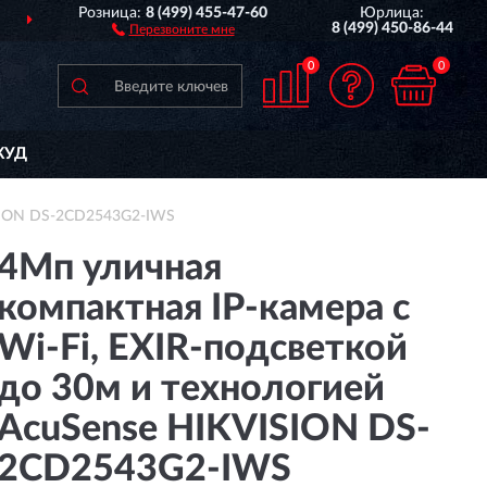
Розница:
8 (499) 455-47-60
Юрлица:
ДОСТАВИМ
ПО ВСЕЙ РОССИИ
8 (499) 450-86-44
Перезвоните мне
0
0
КУД
VISION DS-2CD2543G2-IWS
4Мп уличная
компактная IP-камера с
Wi-Fi, EXIR-подсветкой
до 30м и технологией
AcuSense HIKVISION DS-
2CD2543G2-IWS