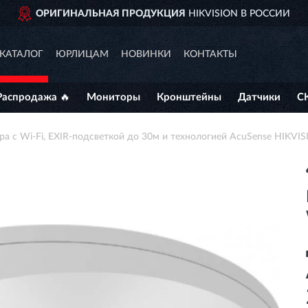
ГИНАЛЬНАЯ ПРОДУКЦИЯ
HIKVISION В РОССИИ
КАТАЛОГ
ЮРЛИЦАМ
НОВИНКИ
КОНТАКТЫ
Распродажа 🔥
Мониторы
Кронштейны
Датчики
С
ера с Wi-Fi, EXIR-подсветкой до 30м и технологией AcuSense HIK