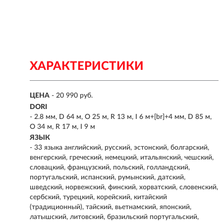
ХАРАКТЕРИСТИКИ
ЦЕНА
- 20 990 руб.
DORI
- 2.8 мм, D 64 м, O 25 м, R 13 м, I 6 м+[br]+4 мм, D 85 м,
O 34 м, R 17 м, I 9 м
ЯЗЫК
- 33 языка английский, русский, эстонский, болгарский,
венгерский, греческий, немецкий, итальянский, чешский,
словацкий, французский, польский, голландский,
португальский, испанский, румынский, датский,
шведский, норвежский, финский, хорватский, словенский,
сербский, турецкий, корейский, китайский
(традиционный), тайский, вьетнамский, японский,
латышский, литовский, бразильский португальский,