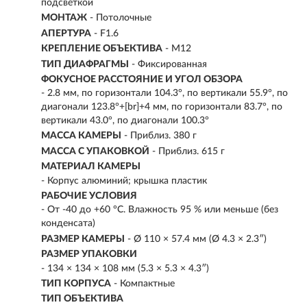
подсветкой
МОНТАЖ
- Потолочные
АПЕРТУРА
- F1.6
КРЕПЛЕНИЕ ОБЪЕКТИВА
- M12
ТИП ДИАФРАГМЫ
- Фиксированная
ФОКУСНОЕ РАССТОЯНИЕ И УГОЛ ОБЗОРА
- 2.8 мм, по горизонтали 104.3°, по вертикали 55.9°, по
диагонали 123.8°+[br]+4 мм, по горизонтали 83.7°, по
вертикали 43.0°, по диагонали 100.3°
МАССА КАМЕРЫ
- Приблиз. 380 г
МАССА С УПАКОВКОЙ
- Приблиз. 615 г
МАТЕРИАЛ КАМЕРЫ
- Корпус алюминий; крышка пластик
РАБОЧИЕ УСЛОВИЯ
- От -40 до +60 °C. Влажность 95 % или меньше (без
конденсата)
РАЗМЕР КАМЕРЫ
- Ø 110 × 57.4 мм (Ø 4.3 × 2.3″)
РАЗМЕР УПАКОВКИ
- 134 × 134 × 108 мм (5.3 × 5.3 × 4.3″)
ТИП КОРПУСА
- Компактные
ТИП ОБЪЕКТИВА