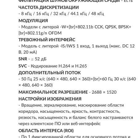
ФИЛЬТРАЦИЯ ШУМОВ ОКРУЖАЮЩЕЙ СРЕДЫ
- Есть
ЧАСТОТА ДИСКРЕТИЗАЦИИ
- 8 кГц / 16 кГц / 32 кГц / 44.1 кГц / 48 кГц
МОДУЛЯЦИЯ
- Модели с литерой -W+[br]+802.11b CCK, QPSK, BPSK+
[br]+802.11g/n OFDM
ТРЕВОЖНЫЙ ИНТЕРФЕЙС
- Модель с литерой -IS/IWS 1 вход, 1 выход (макс. DC 12
В, 20 мA)
SNR
- ≥ 52 дБ
SVC
- Кодирование H.264 и H.265
ДОПОЛНИТЕЛЬНЫЙ ПОТОК
- 50 Гц 25 к/с (640 × 480, 640 × 360)+[br]+60 Гц 30 к/с (640
× 480, 640 × 360)
МАКСИМАЛЬНОЕ РАЗРЕШЕНИЕ
- 2688 × 1520
НАСТРОЙКИ ИЗОБРАЖЕНИЯ
- Вращение, зеркалирование, маскирование области
коридора, насыщенность, яркость, контрастность,
резкость, насыщенность и баланс белого настраиваются
через клиентское ПО или веб-интерфейс
ОБЛАСТЬ ИНТЕРЕСА (ROI)
- По 1 фиксированной области для основного потока и