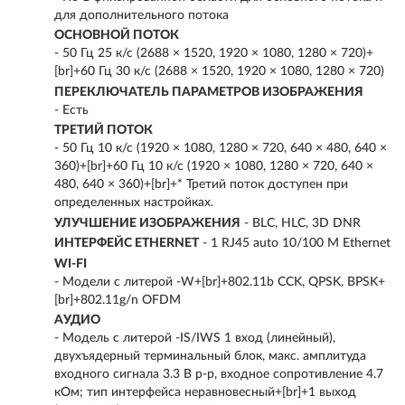
для дополнительного потока
ОСНОВНОЙ ПОТОК
- 50 Гц 25 к/с (2688 × 1520, 1920 × 1080, 1280 × 720)+
[br]+60 Гц 30 к/с (2688 × 1520, 1920 × 1080, 1280 × 720)
ПЕРЕКЛЮЧАТЕЛЬ ПАРАМЕТРОВ ИЗОБРАЖЕНИЯ
- Есть
ТРЕТИЙ ПОТОК
- 50 Гц 10 к/с (1920 × 1080, 1280 × 720, 640 × 480, 640 ×
360)+[br]+60 Гц 10 к/с (1920 × 1080, 1280 × 720, 640 ×
480, 640 × 360)+[br]+* Третий поток доступен при
определенных настройках.
УЛУЧШЕНИЕ ИЗОБРАЖЕНИЯ
- BLC, HLC, 3D DNR
ИНТЕРФЕЙС ETHERNET
- 1 RJ45 auto 10/100 М Ethernet
WI-FI
- Модели с литерой -W+[br]+802.11b CCK, QPSK, BPSK+
[br]+802.11g/n OFDM
АУДИО
- Модель с литерой -IS/IWS 1 вход (линейный),
двухъядерный терминальный блок, макс. амплитуда
входного сигнала 3.3 В p-p, входное сопротивление 4.7
кОм; тип интерфейса неравновесный+[br]+1 выход