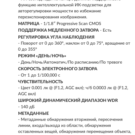
функцию интеллектуальной ИК-подсветки для
авторегулировки мощности во избежание
переэкспонирования изображения.
МАТРИЦА
- 1/1.8″ Progressive Scan CMOS
ПОДДЕРЖКА МЕДЛЕННОГО ЗАТВОРА
- Есть
РЕГУЛИРОВКА УГЛА НАБЛЮДЕНИЯ
- Поворот от 0 до 360°, наклон от 0 до 75°, вращение от
0 до 355°
РЕЖИМ «ДЕНЬ/НОЧЬ»
- День/Ночь/Автоматич./По расписанию/По тревоге
СКОРОСТЬ ЭЛЕКТРОННОГО ЗАТВОРА
- От 1 до 1/100,000 с
ЧУВСТВИТЕЛЬНОСТЬ
- Цвет 0.001 лк @ (F1.2, AGC вкл); ч/б 0.0003 лк @ (F1.2,
AGC вкл)
ШИРОКИЙ ДИНАМИЧЕСКИЙ ДИАПАЗОН WDR
- 140 дБ
МЕТАДАННЫЕ
- Метаданные обнаружения вторжений, пересечения
линии, входа/выхода из области, обнаружения
оставленных вещей, обнаружения перемещения объекта,