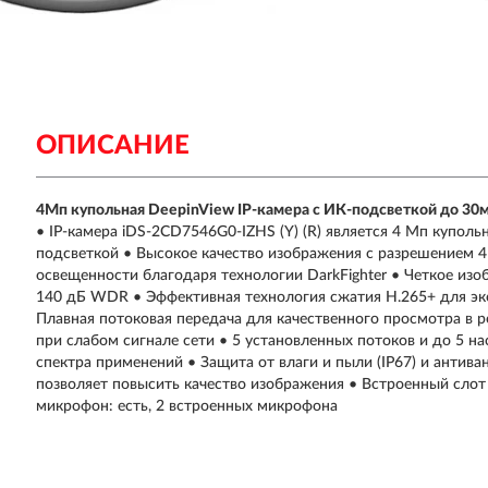
ОПИСАНИЕ
4Мп купольная DeepinView IP-камера с ИК-подсветкой до 30
• IP-камера iDS-2CD7546G0-IZHS (Y) (R) является 4 Мп купол
подсветкой • Высокое качество изображения с разрешением 4
освещенности благодаря технологии DarkFighter • Четкое изо
140 дБ WDR • Эффективная технология сжатия H.265+ для э
Плавная потоковая передача для качественного просмотра в 
при слабом сигнале сети • 5 установленных потоков и до 5 
спектра применений • Защита от влаги и пыли (IP67) и антив
позволяет повысить качество изображения • Встроенный слот
микрофон: есть, 2 встроенных микрофона