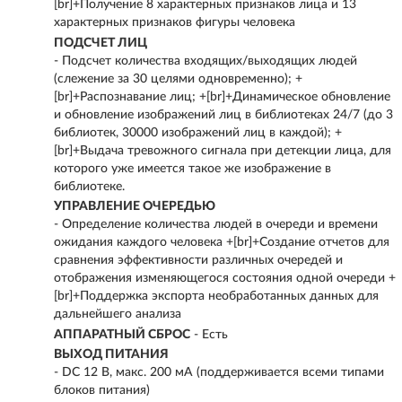
[br]+Получение 8 характерных признаков лица и 13
характерных признаков фигуры человека
ПОДСЧЕТ ЛИЦ
- Подсчет количества входящих/выходящих людей
(слежение за 30 целями одновременно); +
[br]+Распознавание лиц; +[br]+Динамическое обновление
и обновление изображений лиц в библиотеках 24/7 (до 3
библиотек, 30000 изображений лиц в каждой); +
[br]+Выдача тревожного сигнала при детекции лица, для
которого уже имеется такое же изображение в
библиотеке.
УПРАВЛЕНИЕ ОЧЕРЕДЬЮ
- Определение количества людей в очереди и времени
ожидания каждого человека +[br]+Создание отчетов для
сравнения эффективности различных очередей и
отображения изменяющегося состояния одной очереди +
[br]+Поддержка экспорта необработанных данных для
дальнейшего анализа
АППАРАТНЫЙ СБРОС
- Есть
ВЫХОД ПИТАНИЯ
- DC 12 В, макс. 200 мA (поддерживается всеми типами
блоков питания)