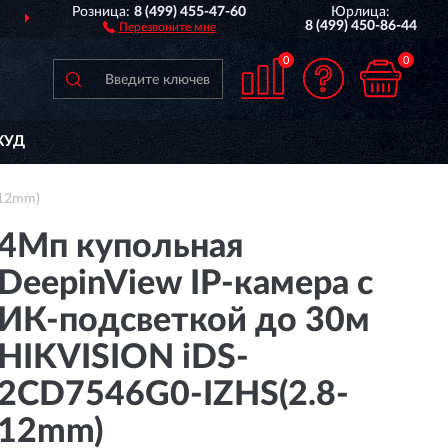
Розница:
8 (499) 455-47-60
Юрлица:
АВИМ
ПО ВСЕЙ РОССИИ
8 (499) 450-86-44
Перезвоните мне
0
0
КУД
-12mm)
4Мп купольная
DeepinView IP-камера с
ИК-подсветкой до 30м
HIKVISION iDS-
2CD7546G0-IZHS(2.8-
12mm)