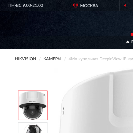
ПН-ВС 9:00-21:00
ОРИГИНАЛЬНАЯ ПРОДУК
МОСКВА
🔥 
HIKVISION
КАМЕРЫ
4Мп купольная DeepinView IP-к