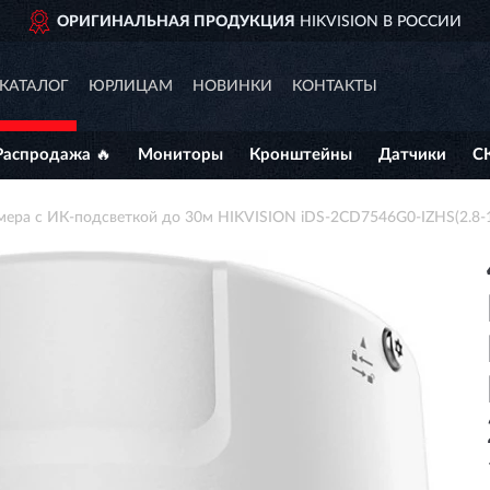
ЦИЯ
HIKVISION В РОССИИ
ДОСТ
КАТАЛОГ
ЮРЛИЦАМ
НОВИНКИ
КОНТАКТЫ
Распродажа 🔥
Мониторы
Кронштейны
Датчики
С
амера с ИК-подсветкой до 30м HIKVISION iDS-2CD7546G0-IZHS(2.8