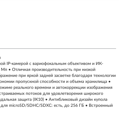
м
ьной IP-камерой с вариофокальным объективом и ИК-
 Мп • Отличная производительность при низкой
бражение при яркой задней засветке благодаря технологии
кономии пропускной способности и объема хранилища •
режиме реального времени и автокоррекции изображения
настраиваемых потоков для удовлетворения широкого
андальная защита (IK10) • Антибликовый дизайн купола
 для microSD/SDHC/SDXC: есть, до 256 ГБ • Встроенный