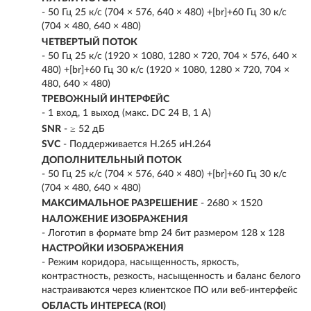
- 50 Гц 25 к/с (704 × 576, 640 × 480) +[br]+60 Гц 30 к/с
(704 × 480, 640 × 480)
ЧЕТВЕРТЫЙ ПОТОК
- 50 Гц 25 к/с (1920 × 1080, 1280 × 720, 704 × 576, 640 ×
480) +[br]+60 Гц 30 к/с (1920 × 1080, 1280 × 720, 704 ×
480, 640 × 480)
ТРЕВОЖНЫЙ ИНТЕРФЕЙС
- 1 вход, 1 выход (макс. DC 24 В, 1 A)
SNR
- ≥ 52 дБ
SVC
- Поддерживается H.265 иH.264
ДОПОЛНИТЕЛЬНЫЙ ПОТОК
- 50 Гц 25 к/с (704 × 576, 640 × 480) +[br]+60 Гц 30 к/с
(704 × 480, 640 × 480)
МАКСИМАЛЬНОЕ РАЗРЕШЕНИЕ
- 2680 × 1520
НАЛОЖЕНИЕ ИЗОБРАЖЕНИЯ
- Логотип в формате bmp 24 бит размером 128 х 128
НАСТРОЙКИ ИЗОБРАЖЕНИЯ
- Режим коридора, насыщенность, яркость,
контрастность, резкость, насыщенность и баланс белого
настраиваются через клиентское ПО или веб-интерфейс
ОБЛАСТЬ ИНТЕРЕСА (ROI)