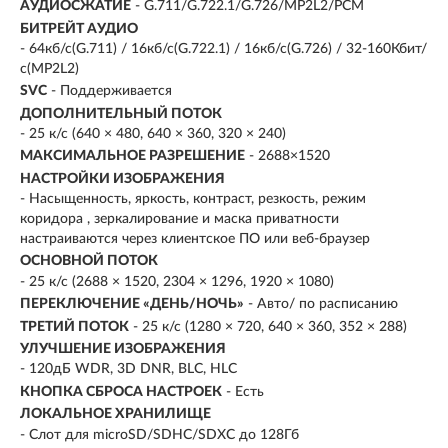
АУДИОСЖАТИЕ
- G.711/G.722.1/G.726/MP2L2/PCM
БИТРЕЙТ АУДИО
- 64кб/с(G.711) / 16кб/с(G.722.1) / 16кб/с(G.726) / 32-160Кбит/
с(MP2L2)
SVC
- Поддерживается
ДОПОЛНИТЕЛЬНЫЙ ПОТОК
- 25 к/с (640 × 480, 640 × 360, 320 × 240)
МАКСИМАЛЬНОЕ РАЗРЕШЕНИЕ
- 2688×1520
НАСТРОЙКИ ИЗОБРАЖЕНИЯ
- Насыщенность, яркость, контраст, резкость, режим
коридора , зеркалирование и маска приватности
настраиваются через клиентское ПО или веб-браузер
ОСНОВНОЙ ПОТОК
- 25 к/с (2688 × 1520, 2304 × 1296, 1920 × 1080)
ПЕРЕКЛЮЧЕНИЕ «ДЕНЬ/НОЧЬ»
- Авто/ по расписанию
ТРЕТИЙ ПОТОК
- 25 к/с (1280 × 720, 640 × 360, 352 × 288)
УЛУЧШЕНИЕ ИЗОБРАЖЕНИЯ
- 120дБ WDR, 3D DNR, BLC, HLC
КНОПКА СБРОСА НАСТРОЕК
- Есть
ЛОКАЛЬНОЕ ХРАНИЛИЩЕ
- Слот для microSD/SDHC/SDXC до 128Гб