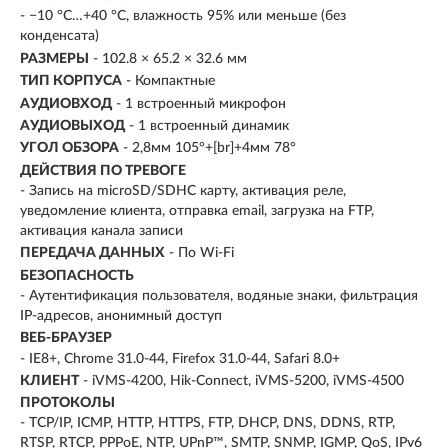
- −10 °C…+40 °C, влажность 95% или меньше (без
конденсата)
РАЗМЕРЫ
- 102.8 × 65.2 × 32.6 мм
ТИП КОРПУСА
- Компактные
АУДИОВХОД
- 1 встроенный микрофон
АУДИОВЫХОД
- 1 встроенный динамик
УГОЛ ОБЗОРА
- 2,8мм 105°+[br]+4мм 78°
ДЕЙСТВИЯ ПО ТРЕВОГЕ
- Запись на microSD/SDHC карту, активация реле,
уведомление клиента, отправка email, загрузка на FTP,
активация канала записи
ПЕРЕДАЧА ДАННЫХ
- По Wi-Fi
БЕЗОПАСНОСТЬ
- Аутентификация пользователя, водяные знаки, фильтрация
IP-адресов, анонимный доступ
ВЕБ-БРАУЗЕР
- IE8+, Chrome 31.0-44, Firefox 31.0-44, Safari 8.0+
КЛИЕНТ
- iVMS-4200, Hik-Connect, iVMS-5200, iVMS-4500
ПРОТОКОЛЫ
- TCP/IP, ICMP, HTTP, HTTPS, FTP, DHCP, DNS, DDNS, RTP,
RTSP, RTCP, PPPoE, NTP, UPnP™, SMTP, SNMP, IGMP, QoS, IPv6