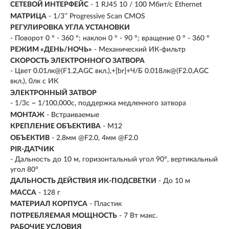
СЕТЕВОЙ ИНТЕРФЕЙС
- 1 RJ45 10 / 100 Мбит/с Ethernet
МАТРИЦА
- 1/3’’ Progressive Scan CMOS
РЕГУЛИРОВКА УГЛА УСТАНОВКИ
- Поворот 0 ° - 360 °; наклон 0 ° - 90 °; вращение 0 ° - 360 °
РЕЖИМ «ДЕНЬ/НОЧЬ»
- Механический ИК-фильтр
СКОРОСТЬ ЭЛЕКТРОННОГО ЗАТВОРА
- Цвет 0.01лк@(F1.2,AGC вкл.),+[br]+Ч/Б 0.018лк@(F2.0,AGC
вкл.), 0лк с ИК
ЭЛЕКТРОННЫЙ ЗАТВОР
- 1/3с ~ 1/100,000с, поддержка медленного затвора
МОНТАЖ
- Встраиваемые
КРЕПЛЕНИЕ ОБЪЕКТИВА
- M12
ОБЪЕКТИВ
- 2.8мм @F2.0, 4мм @F2.0
PIR-ДАТЧИК
- Дальность до 10 м, горизонтальный угол 90°, вертикальный
угол 80°
ДАЛЬНОСТЬ ДЕЙСТВИЯ ИК-ПОДСВЕТКИ
- До 10 м
МАССА
- 128 г
МАТЕРИАЛ КОРПУСА
- Пластик
ПОТРЕБЛЯЕМАЯ МОЩНОСТЬ
- 7 Вт макс.
РАБОЧИЕ УСЛОВИЯ