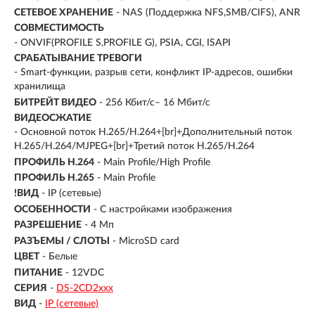
СЕТЕВОЕ ХРАНЕНИЕ
- NAS (Поддержка NFS,SMB/CIFS), ANR
СОВМЕСТИМОСТЬ
- ONVIF(PROFILE S,PROFILE G), PSIA, CGI, ISAPI
СРАБАТЫВАНИЕ ТРЕВОГИ
- Smart-функции, разрыв сети, конфликт IP-адресов, ошибки
хранилища
БИТРЕЙТ ВИДЕО
- 256 Кбит/с– 16 Мбит/с
ВИДЕОСЖАТИЕ
- Основной поток H.265/H.264+[br]+Дополнительный поток
H.265/H.264/MJPEG+[br]+Третий поток H.265/H.264
ПРОФИЛЬ H.264
- Main Profile/High Profile
ПРОФИЛЬ H.265
- Main Profile
!ВИД
- IP (сетевые)
ОСОБЕННОСТИ
- С настройками изображения
РАЗРЕШЕНИЕ
- 4 Мп
РАЗЪЕМЫ / СЛОТЫ
- MicroSD card
ЦВЕТ
- Белые
ПИТАНИЕ
- 12VDC
СЕРИЯ
-
DS-2CD2xxx
ВИД
-
IP (сетевые)