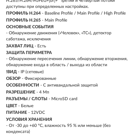
H.265/H.264/MJPEG+[br]+* Третий и четвертый потоки
доступны при определенных настройках.
ПРОФИЛЬ H.264
- Baseline Profile / Main Profile / High Profile
ПРОФИЛЬ H.265
- Main Profile
ОСНОВНЫЕ СОБЫТИЯ
- Обнаружение движения («Человек», «ТС»), детектор
саботажа, исключения
ЗАХВАТ ЛИЦ
- Есть
ЗАЩИТА ПЕРИМЕТРА
- Обнаружение пересечения линии, обнаружение вторжения,
обнаружение входа в область / выхода из области
!ВИД
- IP (сетевые)
ОБЗОР
- Фиксированные
ОСОБЕННОСТИ
- С антивандальной защитой
РАЗРЕШЕНИЕ
- 4 Мп
РАЗЪЕМЫ / СЛОТЫ
- MicroSD card
ЦВЕТ
- Белые
ПИТАНИЕ
- 12VDC
УСЛОВИЯ ХРАНЕНИЯ
- От -30 до +60 °C, влажность 95 % или меньше (без
конденсата)