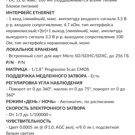
- DC 12 В, макс. 100 мA (поддерживается всеми типами
блоков питания)
ИНТЕРФЕЙС ETHERNET
- 1 вход (линейный), макс. амплитуда входного сигнала 3.3 В
p-p, входное сопротивление, 4.7 кОм; тип интерфейса
неравновесный;+[br]+1 выход (линейный), макс. амплитуда
выходного сигнала 3.3 В p-p, выходное сопротивление 100
Ом, тип интерфейса неравновесный, моно
ЛОКАЛЬНОЕ ХРАНЕНИЕ
- Встроенный слот для карт Micro SD/SDHC/SDXC, до 256 ГБ
P/N
- P/N
МАТРИЦА
- 1/1.8″ Progressive Scan CMOS
ПОДДЕРЖКА МЕДЛЕННОГО ЗАТВОРА
- Есть
РЕГУЛИРОВКА УГЛА НАБЛЮДЕНИЯ
- Поворот от 0 до 360°, наклон от 0 до 75°, поворот от 0 до
360°
РЕЖИМ «ДЕНЬ / НОЧЬ»
- Автоматич., по расписанию
СКОРОСТЬ ЭЛЕКТРОННОГО ЗАТВОРА
- От 1/3 до 1/100000 с
ЧУВСТВИТЕЛЬНОСТЬ
- Цвет 0.0005 лк @ (F1.0, AGC вкл), ч/б 0 лк с подсветкой
белым светом