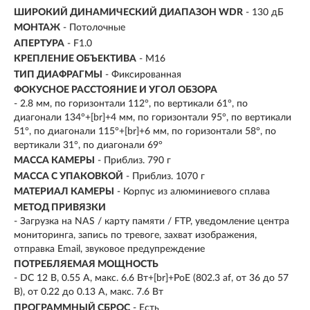
ШИРОКИЙ ДИНАМИЧЕСКИЙ ДИАПАЗОН WDR
- 130 дБ
МОНТАЖ
- Потолочные
АПЕРТУРА
- F1.0
КРЕПЛЕНИЕ ОБЪЕКТИВА
- M16
ТИП ДИАФРАГМЫ
- Фиксированная
ФОКУСНОЕ РАССТОЯНИЕ И УГОЛ ОБЗОРА
- 2.8 мм, по горизонтали 112°, по вертикали 61°, по
диагонали 134°+[br]+4 мм, по горизонтали 95°, по вертикали
51°, по диагонали 115°+[br]+6 мм, по горизонтали 58°, по
вертикали 31°, по диагонали 69°
МАССА КАМЕРЫ
- Приблиз. 790 г
МАССА С УПАКОВКОЙ
- Приблиз. 1070 г
МАТЕРИАЛ КАМЕРЫ
- Корпус из алюминиевого сплава
МЕТОД ПРИВЯЗКИ
- Загрузка на NAS / карту памяти / FTP, уведомление центра
мониторинга, запись по тревоге, захват изображения,
отправка Email, звуковое предупреждение
ПОТРЕБЛЯЕМАЯ МОЩНОСТЬ
- DC 12 В, 0.55 A, макс. 6.6 Вт+[br]+PoE (802.3 af, от 36 до 57
В), от 0.22 до 0.13 A, макс. 7.6 Вт
ПРОГРАММНЫЙ СБРОС
- Есть