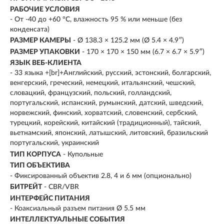
РАБОЧИЕ УСЛОВИЯ
- От -40 до +60 °C, влажность 95 % или меньше (без
конденсата)
РАЗМЕР КАМЕРЫ
- Ø 138.3 × 125.2 мм (Ø 5.4 × 4.9″)
РАЗМЕР УПАКОВКИ
- 170 × 170 × 150 мм (6.7 × 6.7 × 5.9″)
ЯЗЫК ВЕБ-КЛИЕНТА
- 33 языка +[br]+Английский, русский, эстонский, болгарский,
венгерский, греческий, немецкий, итальянский, чешский,
словацкий, французский, польский, голландский,
португальский, испанский, румынский, датский, шведский,
норвежский, финский, хорватский, словенский, сербский,
турецкий, корейский, китайский (традиционный), тайский,
вьетнамский, японский, латышский, литовский, бразильский
португальский, украинский
ТИП КОРПУСА
- Купольные
ТИП ОБЪЕКТИВА
- Фиксированный объектив 2.8, 4 и 6 мм (опционально)
БИТРЕЙТ
- CBR/VBR
ИНТЕРФЕЙС ПИТАНИЯ
- Коаксиальный разъем питания Ø 5.5 мм
ИНТЕЛЛЕКТУАЛЬНЫЕ СОБЫТИЯ