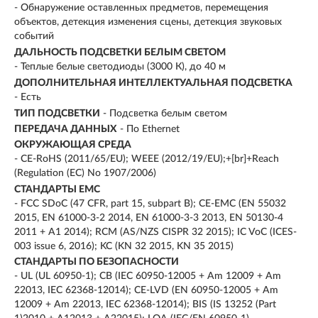
- Обнаружение оставленных предметов, перемещения
объектов, детекция изменения сцены, детекция звуковых
событий
ДАЛЬНОСТЬ ПОДСВЕТКИ БЕЛЫМ СВЕТОМ
- Теплые белые светодиоды (3000 К), до 40 м
ДОПОЛНИТЕЛЬНАЯ ИНТЕЛЛЕКТУАЛЬНАЯ ПОДСВЕТКА
- Есть
ТИП ПОДСВЕТКИ
- Подсветка белым светом
ПЕРЕДАЧА ДАННЫХ
- По Ethernet
ОКРУЖАЮЩАЯ СРЕДА
- CE-RoHS (2011/65/EU); WEEE (2012/19/EU);+[br]+Reach
(Regulation (EC) No 1907/2006)
СТАНДАРТЫ EMC
- FCC SDoC (47 CFR, part 15, subpart B); CE-EMC (EN 55032
2015, EN 61000-3-2 2014, EN 61000-3-3 2013, EN 50130-4
2011 + A1 2014); RCM (AS/NZS CISPR 32 2015); IC VoC (ICES-
003 issue 6, 2016); KC (KN 32 2015, KN 35 2015)
СТАНДАРТЫ ПО БЕЗОПАСНОСТИ
- UL (UL 60950-1); CB (IEC 60950-12005 + Am 12009 + Am
22013, IEC 62368-12014); CE-LVD (EN 60950-12005 + Am
12009 + Am 22013, IEC 62368-12014); BIS (IS 13252 (Part