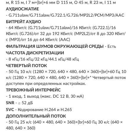
м, R 15 м, I 7 м+[br]+6 мм D 115 м, O 45 м, R 23 м, I 11 м
АУДИОСЖАТИЕ
- G.711ulaw/G.711alaw/G.722.1/G.726/MP2L2/PCM/MP3/AAC
БИТРЕЙТ АУДИО
- 64 Кбит/с (G.711ulaw/G.711alaw)/16 Кбит/с (G.722.1)/16
Кбит/с (G.726)/от 32 до 192 Кбит/с (MP2L2)/от 8 до 320 Кбит/
с (MP3)/от 16 до 64 Кбит/с (AAC)
ФИЛЬТРАЦИЯ ШУМОВ ОКРУЖАЮЩЕЙ СРЕДЫ
- Есть
ЧАСТОТА ДИСКРЕТИЗАЦИИ
- 8 кГц/16 кГц/32 кГц/44.1 кГц/48 кГц
ЧЕТВЕРТЫЙ ПОТОК
- 50 Гц 10 к/с (1280 × 720, 640 × 480, 640 × 360)+[br]+60 Гц 10
к/с (1280 × 720, 640 × 480, 640 × 360)+[br]+* Четвертый поток
доступен при определенных настройках.
ТРЕВОЖНЫЙ ИНТЕРФЕЙС
- 1 вход, 1 выход (макс. DC 12 В, 30 мA)
SNR
- ≥ 52 дБ
SVC
- Кодирование H.264 и H.265
ДОПОЛНИТЕЛЬНЫЙ ПОТОК
- 50 Гц 25 к/с (640 × 480, 640 × 360)+[br]+60 Гц 30 к/с (640 ×
480, 640 × 360)