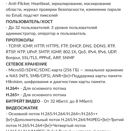
- Anti-Flicker, Heartbeat, зеркалирование, маскирование
области, журнал проверки безопасности, изменение пароля
по Email, подсчет пикселей
ПОЛЬЗОВАТЕЛЬ/ХОСТ
- До 32 пользователей. 3 уровня пользователей
администратор, оператор и пользователь
ПРОТОКОЛЫ
- TCP/IP, ICMP, HTTP, HTTPS, FTP, DHCP, DNS, DDNS, RTP,
RTSP, NTP, UPnP, SMTP, IGMP, 802.1X, QoS, IPv4, IPv6, UDP,
Bonjour, SSL/TLS, PPPoE, ARP, SNMP
СЕТЕВОЕ ХРАНЕНИЕ
- MicroSD/SDHC/SDXC-карта (256 ГБ) — локальное хранение
и NAS (NFS, SMB/CIFS), ANR+[br]+Поддержка карты памяти
Hikvision, шифрования и диагностики карты памяти.
H.264+
- Для основного потока
H.265+
- Для основного потока
БИТРЕЙТ ВИДЕО
- От 32 Кбит/с до 8 Мбит/с
ВИДЕОСЖАТИЕ
- Основной поток H.265/H.264/H.264+/H.265++
[br]+Дополнительный поток H.265/H.264/MJPEG+[br]+Третий
поток H.265/H.264+[br]+Четвертый поток