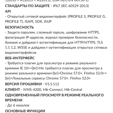
1)2010 + A12013 + A22015); LOA (IEC/EN 60950-1)
СТАНДАРТЫ ПО ЗАЩИТЕ
- IP67 (IEC 60529-2013)
API
- Открытый сетевой видеоинтерфейс (PROFILE S, PROFILE G,
PROFILE T), ISAPI, SDK, ISUP
БЕЗОПАСНОСТЬ
- Защита паролем, сложный пароль, шифрование HTTPS,
фильтрация IP-адресов, журнал проверки безопасности,
базовая и дайджест-аутентификация для HTTP/HTTPS, TLS
1.1 1.2, WSSE и дайджест-аутентификация открытых сетевых
видеоинтерфейсов
ВЕБ-ИНТЕРФЕЙС
- Требуется плагин для просмотра в режиме реального
времени IE 10++[br]+Не требуется плагин для просмотра в
режиме реального времени+[br]+Chrome 57.0+, Firefox 52.0++
[br]+Локальные сервисы Chrome 57.0+, Firefox 52.0+
ВЕРСИЯ ПРОШИВКИ
- V5.5.112
КЛИЕНТ
- iVMS-4200, Hik-Connect, Hik-Central
ОДНОВРЕМЕННЫЙ ПРОСМОТР В РЕЖИМЕ РЕАЛЬНОГО
ВРЕМЕНИ
- До 6 каналов
ОСНОВНЫЕ ФУНКЦИИ