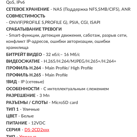
QoS, IPv6
СЕТЕВОЕ ХРАНЕНИЕ
- NAS (Поддержка NFS,SMB/CIFS), ANR
СОВМЕСТИМОСТЬ
- ONVIF(PROFILE S,PROFILE G), PSIA, CGI, ISAPI
СРАБАТЫВАНИЕ ТРЕВОГИ
- Smart-функции, детекция движения, саботаж, разрыв сети,
конфликт IP-адресов, ошибки авторизации, ошибки
хранилища
БИТРЕЙТ ВИДЕО
- 32 кб/с– 16 Мб/с
ВИДЕОСЖАТИЕ
- H.265/H.264/MJPEG/H.265+/H.264+
ПРОФИЛЬ H.264
- Main Profile/ High Profile
ПРОФИЛЬ H.265
- Main Profile
!ВИД
- IP (сетевые)
ОСОБЕННОСТИ
- С интеллектуальным слежением
РАЗРЕШЕНИЕ
- 3 Мп
РАЗЪЕМЫ / СЛОТЫ
- MicroSD card
ТИП 1
- Уличные
ЦВЕТ
- Белые
ПИТАНИЕ
- 12VDC
СЕРИЯ
-
DS-2CD2xxx
ТИП
-
Уличные