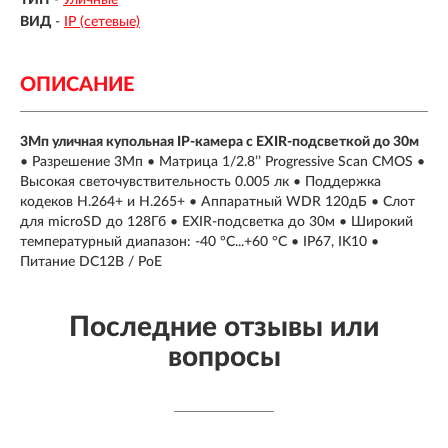
ВИД
-
IP (сетевые)
ОПИСАНИЕ
3Мп уличная купольная IP-камера с EXIR-подсветкой до 30м
• Разрешение 3Мп • Матрица 1/2.8’’ Progressive Scan CMOS •
Высокая светочувствительность 0.005 лк • Поддержка
кодеков H.264+ и H.265+ • Аппаратный WDR 120дБ • Слот
для microSD до 128Гб • EXIR-подсветка до 30м • Широкий
температурный диапазон: -40 °C...+60 °C • IP67, IK10 •
Питание DC12В / PoE
Последние отзывы или
вопросы