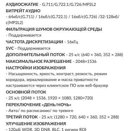
АУДИОСЖАТИЕ
- G.711/G.722.1/G.726/MP2L2
БИТРЕЙТ АУДИО
- 64кб/с(G.711) / 16кб/с(G.722.1) / 16кб/с(G.726) /32-128кб/
с(MP2L2)
ФИЛЬТРАЦИЯ ШУМОВ ОКРУЖАЮЩЕЙ СРЕДЫ
- Поддерживается
ЧАСТОТА ДИСКРЕТИЗАЦИИ
- 16кГц
SVC
- Поддерживается
ДОПОЛНИТЕЛЬНЫЙ ПОТОК
- 25 к/с (640 × 360, 352 × 288)
МАКСИМАЛЬНОЕ РАЗРЕШЕНИЕ
- 2048×1536
НАСТРОЙКИ ИЗОБРАЖЕНИЯ
- Насыщенность, яркость, контраст, резкость, режим
коридора, зеркалирование и маска приватности
настраиваются через клиентское ПО или веб-браузер
ОСНОВНОЙ ПОТОК
- 25 к/с (2048 × 1536, 1920 × 1080, 1280×720)
ПЕРЕКЛЮЧЕНИЕ «ДЕНЬ/НОЧЬ»
- Авто/ по расписанию/ по тревоге
ТРЕТИЙ ПОТОК
- 25 к/с (1280 × 720, 640 × 360, 352 × 288)
УЛУЧШЕНИЕ ИЗОБРАЖЕНИЯ
- 120дБ WDR, 3D DNR, BLC, 1 регион ROI