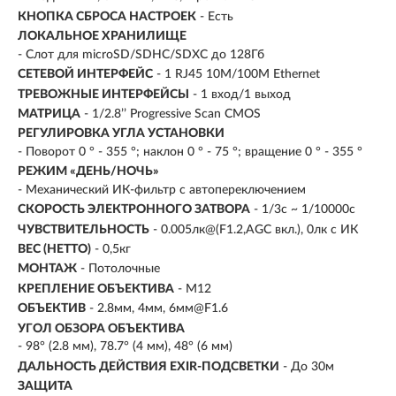
КНОПКА СБРОСА НАСТРОЕК
- Есть
ЛОКАЛЬНОЕ ХРАНИЛИЩЕ
- Слот для microSD/SDHC/SDXC до 128Гб
СЕТЕВОЙ ИНТЕРФЕЙС
- 1 RJ45 10M/100M Ethernet
ТРЕВОЖНЫЕ ИНТЕРФЕЙСЫ
- 1 вход/1 выход
МАТРИЦА
- 1/2.8’’ Progressive Scan CMOS
РЕГУЛИРОВКА УГЛА УСТАНОВКИ
- Поворот 0 ° - 355 °; наклон 0 ° - 75 °; вращение 0 ° - 355 °
РЕЖИМ «ДЕНЬ/НОЧЬ»
- Механический ИК-фильтр с автопереключением
СКОРОСТЬ ЭЛЕКТРОННОГО ЗАТВОРА
- 1/3с ~ 1/10000с
ЧУВСТВИТЕЛЬНОСТЬ
- 0.005лк@(F1.2,AGC вкл.), 0лк с ИК
ВЕС (НЕТТО)
- 0,5кг
МОНТАЖ
- Потолочные
КРЕПЛЕНИЕ ОБЪЕКТИВА
- M12
ОБЪЕКТИВ
- 2.8мм, 4мм, 6мм@F1.6
УГОЛ ОБЗОРА ОБЪЕКТИВА
- 98° (2.8 мм), 78.7° (4 мм), 48° (6 мм)
ДАЛЬНОСТЬ ДЕЙСТВИЯ EXIR-ПОДСВЕТКИ
- До 30м
ЗАЩИТА