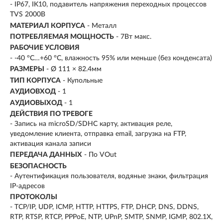
- IP67, IK10, подавитель напряжения переходных процессов
TVS 2000В
МАТЕРИАЛ КОРПУСА
- Металл
ПОТРЕБЛЯЕМАЯ МОЩНОСТЬ
- 7Вт макс.
РАБОЧИЕ УСЛОВИЯ
- -40 °C…+60 °C, влажность 95% или меньше (без конденсата)
РАЗМЕРЫ
- Ø 111 × 82.4мм
ТИП КОРПУСА
- Купольные
АУДИОВХОД
- 1
АУДИОВЫХОД
- 1
ДЕЙСТВИЯ ПО ТРЕВОГЕ
- Запись на microSD/SDHC карту, активация реле,
уведомление клиента, отправка email, загрузка на FTP,
активация канала записи
ПЕРЕДАЧА ДАННЫХ
- По VOut
БЕЗОПАСНОСТЬ
- Аутентификация пользователя, водяные знаки, фильтрация
IP-адресов
ПРОТОКОЛЫ
- TCP/IP, UDP, ICMP, HTTP, HTTPS, FTP, DHCP, DNS, DDNS,
RTP, RTSP, RTCP, PPPoE, NTP, UPnP, SMTP, SNMP, IGMP, 802.1X,