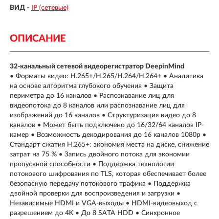
ВИД
-
IP (сетевые)
ОПИСАНИЕ
32-канальный сетевой видеорегистратор DeepinMind
• Форматы видео: H.265+/H.265/H.264/H.264+ • Аналитика
на основе алгоритма глубокого обучения • Защита
периметра до 16 каналов • Распознавание лиц для
видеопотока до 8 каналов или распознавание лиц для
изображений до 16 каналов • Структуризация видео до 8
каналов • Может быть подключено до 16/32/64 каналов IP-
камер • Возможность декодирования до 16 каналов 1080p •
Стандарт сжатия H.265+: экономия места на диске, снижение
затрат на 75 % • Запись двойного потока для экономии
пропускной способности • Поддержка технологии
потокового шифрования по TLS, которая обеспечивает более
безопасную передачу потокового трафика • Поддержка
двойной проверки для воспроизведения и загрузки •
Независимые HDMI и VGA-выходы • HDMI-видеовыход с
разрешением до 4K • До 8 SATA HDD • Синхронное