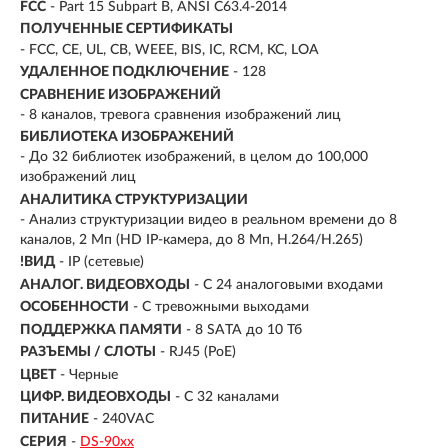
FCC
- Part 15 Subpart B, ANSI C63.4-2014
ПОЛУЧЕННЫЕ СЕРТИФИКАТЫ
- FCC, CE, UL, CB, WEEE, BIS, IC, RCM, KC, LOA
УДАЛЕННОЕ ПОДКЛЮЧЕНИЕ
- 128
СРАВНЕНИЕ ИЗОБРАЖЕНИЙ
- 8 каналов, тревога сравнения изображений лиц
БИБЛИОТЕКА ИЗОБРАЖЕНИЙ
- До 32 библиотек изображений, в целом до 100,000
изображений лиц
АНАЛИТИКА СТРУКТУРИЗАЦИИ
- Анализ структуризации видео в реальном времени до 8
каналов, 2 Мп (HD IP-камера, до 8 Мп, H.264/H.265)
!ВИД
- IP (сетевые)
АНАЛОГ. ВИДЕОВХОДЫ
- С 24 аналоговыми входами
ОСОБЕННОСТИ
- С тревожными выходами
ПОДДЕРЖКА ПАМЯТИ
- 8 SATA до 10 Тб
РАЗЪЕМЫ / СЛОТЫ
- RJ45 (PoE)
ЦВЕТ
- Черные
ЦИФР. ВИДЕОВХОДЫ
- С 32 каналами
ПИТАНИЕ
- 240VAC
СЕРИЯ
-
DS-90хх