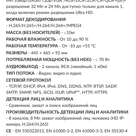
MP/1080p/UXGA/720p/VGA /4CIF/DCIF/2CIF/CIF/QCIF+[br]+*
разрешение 32 Мп и 24 Мп доступно только для канала 1,
когда включен режим разрешения Ultra HD.
ФОРМАТ ДЕКОДИРОВАНИЯ
- H.265/H.265+/H.264/H.264+/MPEG4
МАССА (БЕЗ НОСИТЕЛЕЙ)
- ≤10кг
РАБОЧАЯ ВЛАЖНОСТЬ
- От 10 до 90 %
РАБОЧАЯ ТЕМПЕРАТУРА
- От -10 до +55 °C
РАЗМЕРЫ
- 445 × 465 × 92 мм
ПОТРЕБЛЯЕМАЯ МОЩНОСТЬ (БЕЗ HDD)
- ≤ 70 Вт
АУДИОВЫХОД
- 2 канала, RCA (линейный, 1 кОм)
ТИП ПОТОКА
- Видео, видео и аудио
СЕТЕВОЙ ПРОТОКОЛ
- TCP/IP, DHCP, IPv4, IPv6, DNS, DDNS, NTP, RTSP, SADP,
SMTP, SNMP, NFS, iSCSI, ISUP, UPnP™, HTTP, HTTPS
ДЕТЕКЦИЯ ЛИЦ И АНАЛИТИКА
- Сравнение, захват и поиск изображений лиц
ПРОИЗВОДИТЕЛЬНОСТЬ ДЕТЕКЦИИ ЛИЦ И АНАЛИТИКИ
- 8 каналов, 8 Мп захват изображений лиц человека (HD IP-
камера, H.264/H.265)
CE
- EN 550322015, EN 61000-3-2, EN 61000-3-3, EN 50130-4