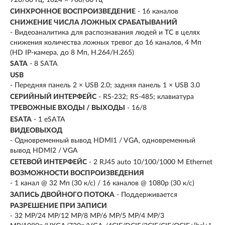
720/60 Гц, 1024 × 768/60 Гц
СИНХРОННОЕ ВОСПРОИЗВЕДЕНИЕ
- 16 каналов
СНИЖЕНИЕ ЧИСЛА ЛОЖНЫХ СРАБАТЫВАНИЙ
- Видеоаналитика для распознавания людей и ТС в целях
снижения количества ложных тревог до 16 каналов, 4 Мп
(HD IP-камера, до 8 Мп, H.264/H.265)
SATA
- 8 SATA
USB
- Передняя панель 2 × USB 2.0; задняя панель 1 × USB 3.0
СЕРИЙНЫЙ ИНТЕРФЕЙС
- RS-232; RS-485; клавиатура
ТРЕВОЖНЫЕ ВХОДЫ / ВЫХОДЫ
- 16/8
ESATA
- 1 eSATA
ВИДЕОВЫХОД
- Одновременный вывод HDMI1 / VGA, одновременный
вывод HDMI2 / VGA
СЕТЕВОЙ ИНТЕРФЕЙС
- 2 RJ45 auto 10/100/1000 М Ethernet
ВОЗМОЖНОСТИ ВОСПРОИЗВЕДЕНИЯ
- 1 канал @ 32 Мп (30 к/с) / 16 каналов @ 1080p (30 к/с)
ЗАПИСЬ ДВОЙНОГО ПОТОКА
- Поддерживается
РАЗРЕШЕНИЕ ПРИ ЗАПИСИ
- 32 MP/24 MP/12 MP/8 MP/6 MP/5 MP/4 MP/3