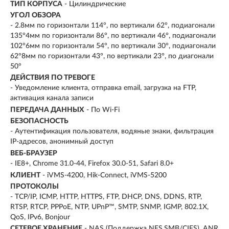
ТИП КОРПУСА
- Цилиндрические
УГОЛ ОБЗОРА
- 2.8мм по горизонтали 114°, по вертикали 62°, подиагонали
135°4мм по горизонтали 86°, по вертикали 46°, подиагонали
102°6мм по горизонтали 54°, по вертикали 30°, подиагонали
62°8мм по горизонтали 43°, по вертикали 23°, по диагонали
50°
ДЕЙСТВИЯ ПО ТРЕВОГЕ
- Уведомление клиента, отправка email, загрузка на FTP,
активация канала записи
ПЕРЕДАЧА ДАННЫХ
- По Wi-Fi
БЕЗОПАСНОСТЬ
- Аутентификация пользователя, водяные знаки, фильтрация
IP-адресов, анонимный доступ
ВЕБ-БРАУЗЕР
- IE8+, Chrome 31.0-44, Firefox 30.0-51, Safari 8.0+
КЛИЕНТ
- iVMS-4200, Hik-Connect, iVMS-5200
ПРОТОКОЛЫ
- TCP/IP, ICMP, HTTP, HTTPS, FTP, DHCP, DNS, DDNS, RTP,
RTSP, RTCP, PPPoE, NTP, UPnP™, SMTP, SNMP, IGMP, 802.1X,
QoS, IPv6, Bonjour
СЕТЕВОЕ ХРАНЕНИЕ
- NAS (Поддержка NFS,SMB/CIFS), ANR