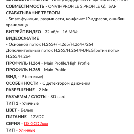
СОВМЕСТИМОСТЬ
- ONVIF(PROFILE S,PROFILE G), ISAPI
СРАБАТЫВАНИЕ ТРЕВОГИ
- Smart-функции, разрыв сети, конфликт IP-адресов, ошибки
хранилища
БИТРЕЙТ ВИДЕО
- 32 кб/с– 16 Мб/с
ВИДЕОСЖАТИЕ
- Основной поток H.265+/H.265/H.264+/264
Дополнительный поток H.265/H.264/MJPEGТретий поток
H.265/H.264
ПРОФИЛЬ H.264
- Main Profile/High Profile
ПРОФИЛЬ H.265
- Main Profile
!ВИД
- IP (сетевые)
ОСОБЕННОСТИ
- С детектором движения
РАЗРЕШЕНИЕ
- 2 Мп
РАЗЪЕМЫ / СЛОТЫ
- SD card
ТИП 1
- Уличные
ЦВЕТ
- Белые
ПИТАНИЕ
- 12VDC
СЕРИЯ
-
DS-2CD2xxx
ТИП
-
Уличные