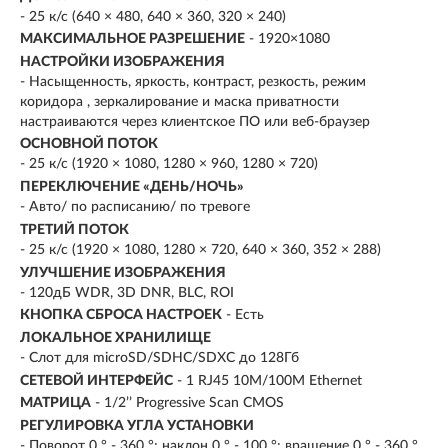
- 25 к/с (640 × 480, 640 × 360, 320 × 240)
МАКСИМАЛЬНОЕ РАЗРЕШЕНИЕ
- 1920×1080
НАСТРОЙКИ ИЗОБРАЖЕНИЯ
- Насыщенность, яркость, контраст, резкость, режим
коридора , зеркалирование и маска приватности
настраиваются через клиентское ПО или веб-браузер
ОСНОВНОЙ ПОТОК
- 25 к/с (1920 × 1080, 1280 × 960, 1280 × 720)
ПЕРЕКЛЮЧЕНИЕ «ДЕНЬ/НОЧЬ»
- Авто/ по расписанию/ по тревоге
ТРЕТИЙ ПОТОК
- 25 к/с (1920 × 1080, 1280 × 720, 640 × 360, 352 × 288)
УЛУЧШЕНИЕ ИЗОБРАЖЕНИЯ
- 120дБ WDR, 3D DNR, BLC, ROI
КНОПКА СБРОСА НАСТРОЕК
- Есть
ЛОКАЛЬНОЕ ХРАНИЛИЩЕ
- Слот для microSD/SDHC/SDXC до 128Гб
СЕТЕВОЙ ИНТЕРФЕЙС
- 1 RJ45 10M/100M Ethernet
МАТРИЦА
- 1/2’’ Progressive Scan CMOS
РЕГУЛИРОВКА УГЛА УСТАНОВКИ
- Поворот 0 ° - 360 °; наклон 0 ° - 100 °; вращение 0 ° - 360 °