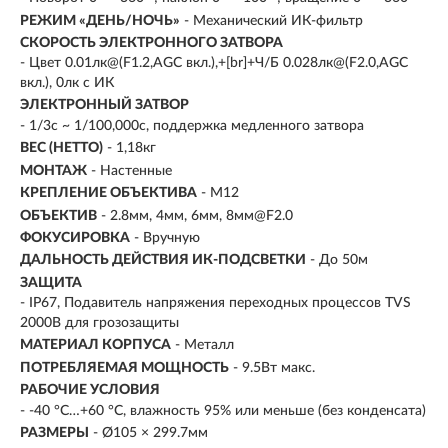
РЕЖИМ «ДЕНЬ/НОЧЬ»
- Механический ИК-фильтр
СКОРОСТЬ ЭЛЕКТРОННОГО ЗАТВОРА
- Цвет 0.01лк@(F1.2,AGC вкл.),+[br]+Ч/Б 0.028лк@(F2.0,AGC
вкл.), 0лк с ИК
ЭЛЕКТРОННЫЙ ЗАТВОР
- 1/3с ~ 1/100,000с, поддержка медленного затвора
ВЕС (НЕТТО)
- 1,18кг
МОНТАЖ
- Настенные
КРЕПЛЕНИЕ ОБЪЕКТИВА
- М12
ОБЪЕКТИВ
- 2.8мм, 4мм, 6мм, 8мм@F2.0
ФОКУСИРОВКА
- Вручную
ДАЛЬНОСТЬ ДЕЙСТВИЯ ИК-ПОДСВЕТКИ
- До 50м
ЗАЩИТА
- IP67, Подавитель напряжения переходных процессов TVS
2000В для грозозащиты
МАТЕРИАЛ КОРПУСА
- Металл
ПОТРЕБЛЯЕМАЯ МОЩНОСТЬ
- 9.5Вт макс.
РАБОЧИЕ УСЛОВИЯ
- -40 °C…+60 °C, влажность 95% или меньше (без конденсата)
РАЗМЕРЫ
- Ø105 × 299.7мм