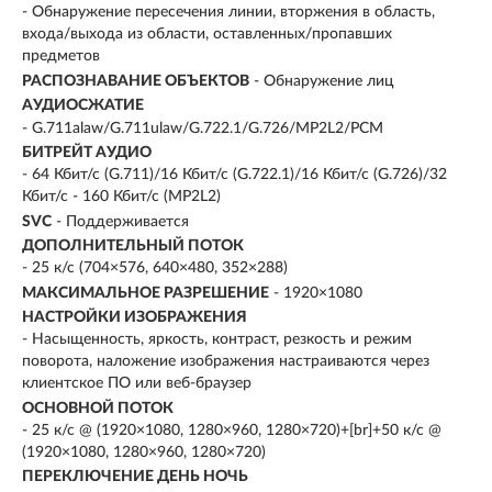
- Обнаружение пересечения линии, вторжения в область,
входа/выхода из области, оставленных/пропавших
предметов
РАСПОЗНАВАНИЕ ОБЪЕКТОВ
- Обнаружение лиц
АУДИОСЖАТИЕ
- G.711alaw/G.711ulaw/G.722.1/G.726/MP2L2/PCM
БИТРЕЙТ АУДИО
- 64 Кбит/с (G.711)/16 Кбит/с (G.722.1)/16 Кбит/с (G.726)/32
Кбит/с - 160 Кбит/с (MP2L2)
SVC
- Поддерживается
ДОПОЛНИТЕЛЬНЫЙ ПОТОК
- 25 к/с (704×576, 640×480, 352×288)
МАКСИМАЛЬНОЕ РАЗРЕШЕНИЕ
- 1920×1080
НАСТРОЙКИ ИЗОБРАЖЕНИЯ
- Насыщенность, яркость, контраст, резкость и режим
поворота, наложение изображения настраиваются через
клиентское ПО или веб-браузер
ОСНОВНОЙ ПОТОК
- 25 к/с @ (1920×1080, 1280×960, 1280×720)+[br]+50 к/с @
(1920×1080, 1280×960, 1280×720)
ПЕРЕКЛЮЧЕНИЕ ДЕНЬ НОЧЬ