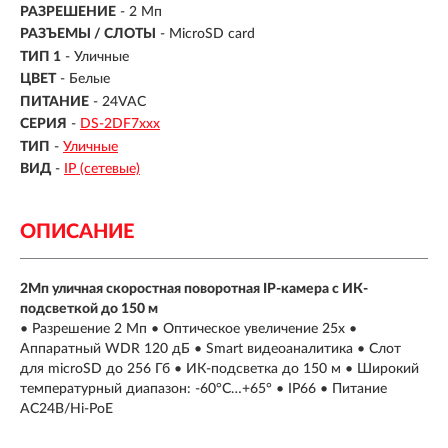
РАЗРЕШЕНИЕ
- 2 Мп
РАЗЪЕМЫ / СЛОТЫ
- MicroSD card
ТИП 1
- Уличные
ЦВЕТ
- Белые
ПИТАНИЕ
- 24VAC
СЕРИЯ
-
DS-2DF7ххх
ТИП
-
Уличные
ВИД
-
IP (сетевые)
ОПИСАНИЕ
2Мп уличная скоростная поворотная IP-камера с ИК-
подсветкой до 150 м
• Разрешение 2 Мп • Оптическое увеличение 25х •
Аппаратный WDR 120 дБ • Smart видеоаналитика • Слот
для microSD до 256 Гб • ИК-подсветка до 150 м • Широкий
температурный диапазон: -60°C…+65° • IP66 • Питание
AC24В/Hi-PoE