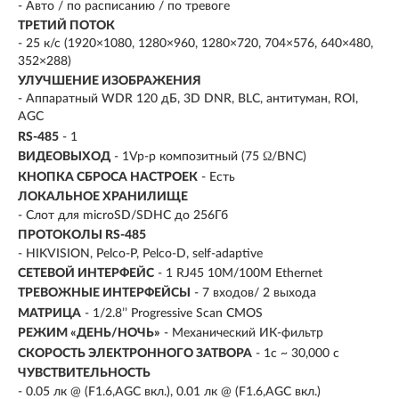
- Авто / по расписанию / по тревоге
ТРЕТИЙ ПОТОК
- 25 к/с (1920×1080, 1280×960, 1280×720, 704×576, 640×480,
352×288)
УЛУЧШЕНИЕ ИЗОБРАЖЕНИЯ
- Аппаратный WDR 120 дБ, 3D DNR, BLC, антитуман, ROI,
AGC
RS-485
- 1
ВИДЕОВЫХОД
- 1Vp-p композитный (75 Ω/BNC)
КНОПКА СБРОСА НАСТРОЕК
- Есть
ЛОКАЛЬНОЕ ХРАНИЛИЩЕ
- Слот для microSD/SDHC до 256Гб
ПРОТОКОЛЫ RS-485
- HIKVISION, Pelco-P, Pelco-D, self-adaptive
СЕТЕВОЙ ИНТЕРФЕЙС
- 1 RJ45 10M/100M Ethernet
ТРЕВОЖНЫЕ ИНТЕРФЕЙСЫ
- 7 входов/ 2 выхода
МАТРИЦА
- 1/2.8’’ Progressive Scan CMOS
РЕЖИМ «ДЕНЬ/НОЧЬ»
- Механический ИК-фильтр
СКОРОСТЬ ЭЛЕКТРОННОГО ЗАТВОРА
- 1с ~ 30,000 с
ЧУВСТВИТЕЛЬНОСТЬ
- 0.05 лк @ (F1.6,AGC вкл.), 0.01 лк @ (F1.6,AGC вкл.)