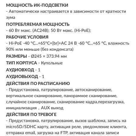
МОЩНОСТЬ ИК-ПОДСВЕТКИ
- Автоматически настраивается в зависимости от кратности
зума
ПОТРЕБЛЯЕМАЯ МОЩНОСТЬ
- 60 Вт макс. (AC24B); 50 Вт макс. (Hi-PoE);
РАБОЧИЕ УСЛОВИЯ
- Hi-PoE -40 °C...+65°C+[br]+AC 24 В -60 °C...+65 °C, влажность
90% или меньше (без конденсата)
РАЗМЕРЫ
- Ø245 × 373.94 мм
ТИП КОРПУСА
- Купольные
АУДИОВХОД
- 1
АУДИОВЫХОД
- 1
ДЕЙСТВИЯ ПО РАСПИСАНИЮ
- Предустановка, патрулирование, автосканирование,
вертикальное сканирование, панорамное сканирование,
случайное сканирование, сканирование кадра,перезагрузка,
инициализация，AUX выход
ДЕЙСТВИЯ ПО ТРЕВОГЕ
- Предустановка, патрулирование, вызов шаблона, запись на
microSD/SDHC карту, активация реле, уведомление клиента,
отправка email, загрузка на FTP, активация канала записи