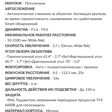
МОНТАЖ
- Потолочные
АВТОСЛЕЖЕНИЕ
- Автоматическое слежение за объектом. Активация вручную,
во время горизонтального сканирования, по срабатыванию
Smart-обнаружений
ДИАФРАГМА
- F1.6 - F4.0
МИНИМАЛЬНОЕ РАБОЧЕЕ РАССТОЯНИЕ
- 10-1500 мм (Wide-Tele)
СКОРОСТЬ УВЕЛИЧЕНИЯ
- 3.7 с (Оптич. Wide-Tele)
УГОЛ ОБЗОРА ОБЪЕКТИВА
- Горизонтальный угол 61.4° - 2.7°+[br]+Вертикальный угол
40.7° - 1.7°+[br]+Диагональный угол 70° - 3.2°
ФОКУСИРОВКА
- Авто / полуавтоматическая / вручную
ФОКУСНОЕ РАССТОЯНИЕ
- 4.5 – 112.5 мм, 25x
ЦИФРОВОЕ УВЕЛИЧЕНИЕ
- 16x
ВЕС (БРУТТО)
- 6 кг
ДАЛЬНОСТЬ ДЕЙСТВИЯ ИК-ПОДСВЕТКИ
- До 150 м
ЗАЩИТА
- IP66, Подавитель напряжения переходных процессов TVS
6000B для грозозащиты
МАТЕРИАЛ КОРПУСА
- Металл