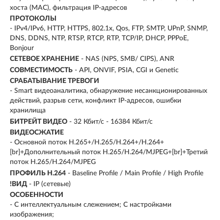
хоста (MAC), фильтрация IP-адресов
ПРОТОКОЛЫ
- IPv4/IPv6, HTTP, HTTPS, 802.1x, Qos, FTP, SMTP, UPnP, SNMP,
DNS, DDNS, NTP, RTSP, RTCP, RTP, TCP/IP, DHCP, PPPoE,
Bonjour
СЕТЕВОЕ ХРАНЕНИЕ
- NAS (NPS, SMB/ CIPS), ANR
СОВМЕСТИМОСТЬ
- API, ONVIF, PSIA, CGI и Genetic
СРАБАТЫВАНИЕ ТРЕВОГИ
- Smart видеоаналитика, обнаружение несанкционированных
действий, разрыв сети, конфликт IP-адресов, ошибки
хранилища
БИТРЕЙТ ВИДЕО
- 32 Кбит/с - 16384 Кбит/с
ВИДЕОСЖАТИЕ
- Основной поток H.265+/H.265/H.264+/H.264+
[br]+Дополнительный поток H.265/H.264/MJPEG+[br]+Третий
поток H.265/H.264/MJPEG
ПРОФИЛЬ H.264
- Baseline Profile / Main Profile / High Profile
!ВИД
- IP (сетевые)
ОСОБЕННОСТИ
- С интеллектуальным слежением; С настройками
изображения;