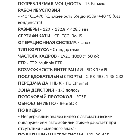
ПОТРЕБЛЯЕМАЯ МОЩНОСТЬ
- 15 Вт макс.
РАБОЧИЕ УСЛОВИЯ
- -40 °C…+70 °C, влажность 5% до 95%@+40 °C (без
конденсата)
РАЗМЕРЫ
- 120 × 132,8 × 428,5 мм
СЕРТИФИКАТЫ
- CE, FCC, RoHS
ОПЕРАЦИОННАЯ СИСТЕМА
- Linux
ТИП КОРПУСА
- Стандартные
ЧАСТОТА КАДРОВ
- 1920*1080 @ 50 к/с
FTP
- FTP, Multiple FTP
ВОЗМОЖНОСТЬ ИНТЕГРАЦИИ
- SDK/ISAPI
ПОСЛЕДОВАТЕЛЬНЫЕ ПОРТЫ
- 2 RS-485, 1 RS-232
ПЕРЕДАЧА ДАННЫХ
- По Ethernet
ЗОНА ДЕЙСТВИЯ
- 1-3 полосы
ПОТОКОВЫЙ ПРОТОКОЛ
- RTSP
ОБНОВЛЕНИЕ ПО
- Веб/SDK
ПО ВИДЕО
- Непрерывный анализ видео с автоматическим
обнаружением автомобилей (также работает при
отсутствии номерного знака)