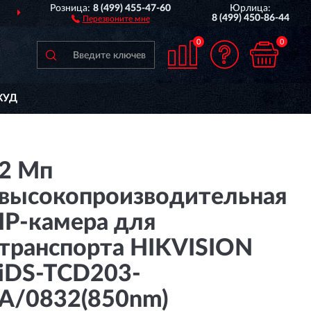
Розница:
8 (499) 455-47-60
Юрлица:
ПОЛНЫЙ
АССОРТИМЕН
8 (499) 450-86-44
Перезвоните мне
0
0
КУД
2 Мп
высокопроизводительная
IP-камера для
транспорта HIKVISION
iDS-TCD203-
A/0832(850nm)