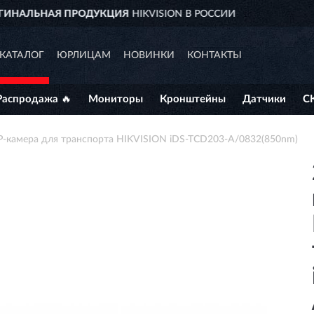
ДОСТАВИМ
ПО ВСЕЙ РОССИИ
КАТАЛОГ
ЮРЛИЦАМ
НОВИНКИ
КОНТАКТЫ
Распродажа 🔥
Мониторы
Кронштейны
Датчики
С
P-камера для транспорта HIKVISION iDS-TCD203-A/0832(850nm)