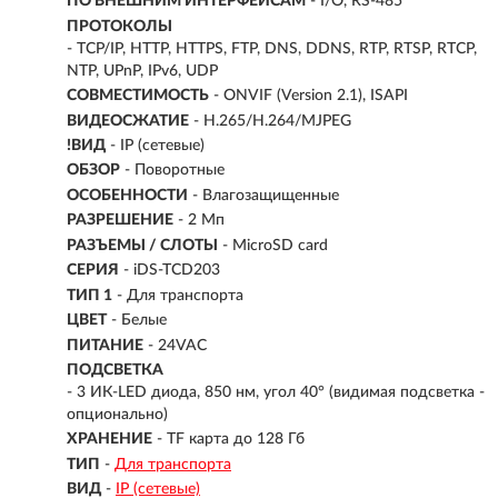
ПО ВНЕШНИМ ИНТЕРФЕЙСАМ
- I/O, RS-485
ПРОТОКОЛЫ
- TCP/IP, HTTP, HTTPS, FTP, DNS, DDNS, RTP, RTSP, RTCP,
NTP, UPnP, IPv6, UDP
СОВМЕСТИМОСТЬ
- ONVIF (Version 2.1), ISAPI
ВИДЕОСЖАТИЕ
- H.265/H.264/MJPEG
!ВИД
- IP (сетевые)
ОБЗОР
- Поворотные
ОСОБЕННОСТИ
- Влагозащищенные
РАЗРЕШЕНИЕ
- 2 Мп
РАЗЪЕМЫ / СЛОТЫ
- MicroSD card
СЕРИЯ
- iDS-TCD203
ТИП 1
- Для транспорта
ЦВЕТ
- Белые
ПИТАНИЕ
- 24VAC
ПОДСВЕТКА
- 3 ИК-LED диода, 850 нм, угол 40° (видимая подсветка -
опционально)
ХРАНЕНИЕ
- TF карта до 128 Гб
ТИП
-
Для транспорта
ВИД
-
IP (сетевые)