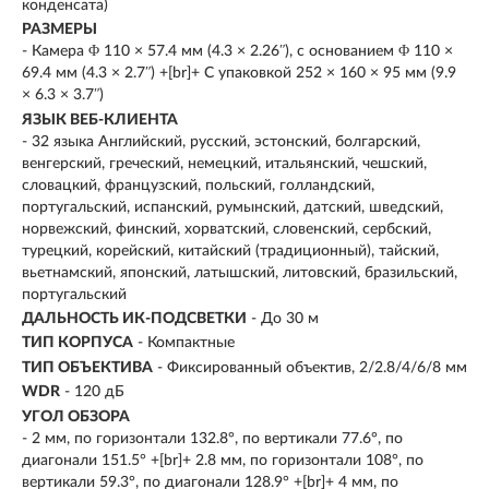
конденсата)
РАЗМЕРЫ
- Камера Φ 110 × 57.4 мм (4.3 × 2.26ʺ), с основанием Φ 110 ×
69.4 мм (4.3 × 2.7ʺ) +[br]+ С упаковкой 252 × 160 × 95 мм (9.9
× 6.3 × 3.7ʺ)
ЯЗЫК ВЕБ-КЛИЕНТА
- 32 языка Английский, русский, эстонский, болгарский,
венгерский, греческий, немецкий, итальянский, чешский,
словацкий, французский, польский, голландский,
португальский, испанский, румынский, датский, шведский,
норвежский, финский, хорватский, словенский, сербский,
турецкий, корейский, китайский (традиционный), тайский,
вьетнамский, японский, латышский, литовский, бразильский,
португальский
ДАЛЬНОСТЬ ИК-ПОДСВЕТКИ
- До 30 м
ТИП КОРПУСА
- Компактные
ТИП ОБЪЕКТИВА
- Фиксированный объектив, 2/2.8/4/6/8 мм
WDR
- 120 дБ
УГОЛ ОБЗОРА
- 2 мм, по горизонтали 132.8°, по вертикали 77.6°, по
диагонали 151.5° +[br]+ 2.8 мм, по горизонтали 108°, по
вертикали 59.3°, по диагонали 128.9° +[br]+ 4 мм, по