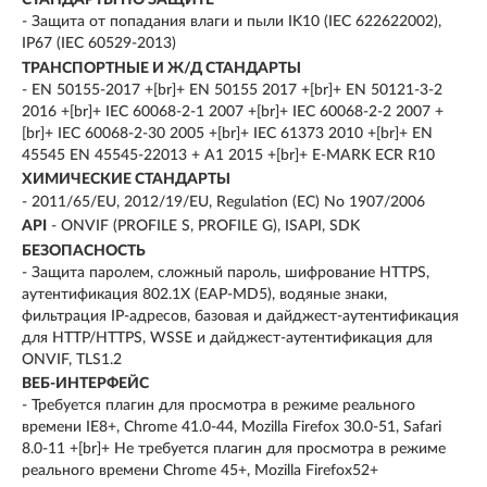
СТАНДАРТЫ ПО ЗАЩИТЕ
- Защита от попадания влаги и пыли IK10 (IEC 622622002),
IP67 (IEC 60529-2013)
ТРАНСПОРТНЫЕ И Ж/Д СТАНДАРТЫ
- EN 50155-2017 +[br]+ EN 50155 2017 +[br]+ EN 50121-3-2
2016 +[br]+ IEC 60068-2-1 2007 +[br]+ IEC 60068-2-2 2007 +
[br]+ IEC 60068-2-30 2005 +[br]+ IEC 61373 2010 +[br]+ EN
45545 EN 45545-22013 + A1 2015 +[br]+ E-MARK ECR R10
ХИМИЧЕСКИЕ СТАНДАРТЫ
- 2011/65/EU, 2012/19/EU, Regulation (EC) No 1907/2006
API
- ONVIF (PROFILE S, PROFILE G), ISAPI, SDK
БЕЗОПАСНОСТЬ
- Защита паролем, сложный пароль, шифрование HTTPS,
аутентификация 802.1X (EAP-MD5), водяные знаки,
фильтрация IP-адресов, базовая и дайджест-аутентификация
для HTTP/HTTPS, WSSE и дайджест-аутентификация для
ONVIF, TLS1.2
ВЕБ-ИНТЕРФЕЙС
- Требуется плагин для просмотра в режиме реального
времени IE8+, Chrome 41.0-44, Mozilla Firefox 30.0-51, Safari
8.0-11 +[br]+ Не требуется плагин для просмотра в режиме
реального времени Chrome 45+, Mozilla Firefox52+