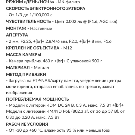
РЕЖИМ «ДЕНЬ/НОЧЬ»
- ИК-фильтр
СКОРОСТЬ ЭЛЕКТРОННОГО ЗАТВОРА
- От 1/3 до 1/100,000 с
ЧУВСТВИТЕЛЬНОСТЬ
- Цвет 0.002 лк @ (F1.6, AGC вкл)
МОНТАЖ
- Настенные
АПЕРТУРА
- 2 мм, F2.25, +[br]+ 2.8/4/6 мм, F2.0, +[br]+ 8 мм, F1.6
КРЕПЛЕНИЕ ОБЪЕКТИВА
- M12
МАССА КАМЕРЫ
- Камера приблиз. 460 г +[br]+ С упаковкой 900 г
МАТЕРИАЛ
- Металл
МЕТОД ПРИВЯЗКИ
- Загрузка на FTP/NAS/карту памяти, уведомление центра
мониторинга, отправка email, запись по тревоге, захват
изображения
ПОТРЕБЛЯЕМАЯ МОЩНОСТЬ
- Модели с литерой -IDM DC 24 В, 0.3 A, макс. 7.5 Вт +[br]+
Модели с литерами -IM/ND PoE (802.3 af, от 36 до 57 В), от
0.30 до 0.20 A, макс. 7.5 Вт
РАБОЧИЕ УСЛОВИЯ
- От -30 до +60 °C, влажность 95 % или меньше (без