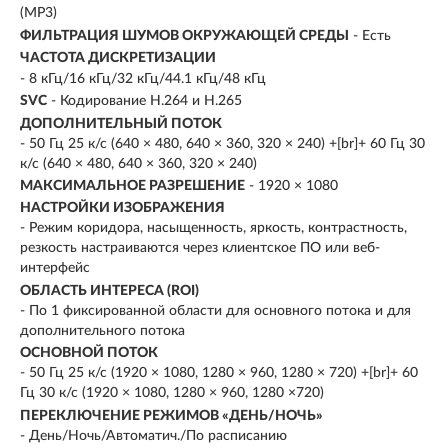
(MP3)
ФИЛЬТРАЦИЯ ШУМОВ ОКРУЖАЮЩЕЙ СРЕДЫ
- Есть
ЧАСТОТА ДИСКРЕТИЗАЦИИ
- 8 кГц/16 кГц/32 кГц/44.1 кГц/48 кГц
SVC
- Кодирование H.264 и H.265
ДОПОЛНИТЕЛЬНЫЙ ПОТОК
- 50 Гц 25 к/с (640 × 480, 640 × 360, 320 × 240) +[br]+ 60 Гц 30
к/с (640 × 480, 640 × 360, 320 × 240)
МАКСИМАЛЬНОЕ РАЗРЕШЕНИЕ
- 1920 × 1080
НАСТРОЙКИ ИЗОБРАЖЕНИЯ
- Режим коридора, насыщенность, яркость, контрастность,
резкость настраиваются через клиентское ПО или веб-
интерфейс
ОБЛАСТЬ ИНТЕРЕСА (ROI)
- По 1 фиксированной области для основного потока и для
дополнительного потока
ОСНОВНОЙ ПОТОК
- 50 Гц 25 к/с (1920 × 1080, 1280 × 960, 1280 × 720) +[br]+ 60
Гц 30 к/с (1920 × 1080, 1280 × 960, 1280 ×720)
ПЕРЕКЛЮЧЕНИЕ РЕЖИМОВ «ДЕНЬ/НОЧЬ»
- День/Ночь/Автоматич./По расписанию