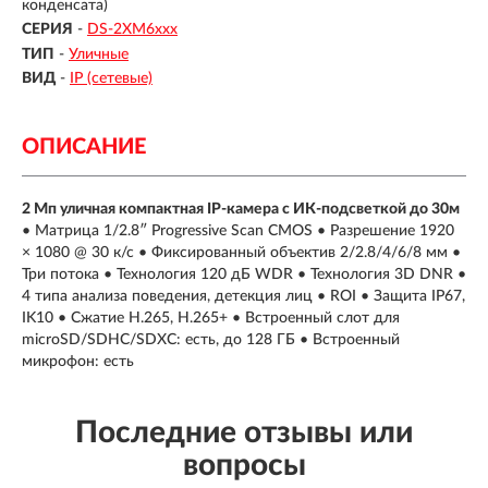
конденсата)
СЕРИЯ
-
DS-2XM6ххх
ТИП
-
Уличные
ВИД
-
IP (сетевые)
ОПИСАНИЕ
2 Мп уличная компактная IP-камера с ИК-подсветкой до 30м
• Матрица 1/2.8″ Progressive Scan CMOS • Разрешение 1920
× 1080 @ 30 к/с • Фиксированный объектив 2/2.8/4/6/8 мм •
Три потока • Технология 120 дБ WDR • Технология 3D DNR •
4 типа анализа поведения, детекция лиц • ROI • Защита IP67,
IK10 • Сжатие H.265, H.265+ • Встроенный слот для
microSD/SDHC/SDXC: есть, до 128 ГБ • Встроенный
микрофон: есть
Последние отзывы или
вопросы