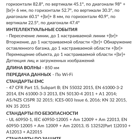
горизонтали 82.8°, по вертикали 45.1°, по диагонали 98° +
[br]+ 6 мм, по горизонтали 52.7°, по вертикали 30.3°, по
диагонали 60.1° +[br]+ 8 мм, по горизонтали 40.9°, по
вертикали 22.5°, по диагонали 47.4°
ИНТЕЛЛЕКТУАЛЬНЫЕ СОБЫТИЯ
- Пересечение линии, до 1 настраиваемой линии +[br]+
Вторжение, до 1 настраиваемой области +[br]+ Обнаружение
оставленного багажа, до 1 настраиваемой области +[br]+
Перемещение объекта, до 1 настраиваемой области +[br]+
Детекция лиц и загруженных изображений
ДЛИНА ВОЛНЫ
- 850 нм
ПЕРЕДАЧА ДАННЫХ
- По Wi-Fi
СТАНДАРТЫ EMC
- 47 CFR Part 15, Subpart B; EN 55032 2015, EN 61000-3-2
2014, EN 61000-3-3 2013, EN 50130-4 2011 + A1 2014;
AS/NZS CISPR 32 2015; ICES-003 Issue 6, 2016; KN 32 2015,
KN 35 2015
СТАНДАРТЫ ПО БЕЗОПАСНОСТИ
- UL 60950-1, IEC 60950-12005 + Am 12009 + Am 22013, EN
60950-12005 + Am 12009 + Am 22013, IS 13252(Part 1)2010 +
A12013 + A22015