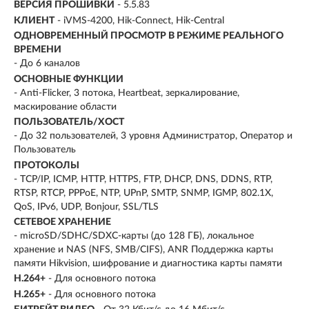
ВЕРСИЯ ПРОШИВКИ
- 5.5.83
КЛИЕНТ
- iVMS-4200, Hik-Connect, Hik-Central
ОДНОВРЕМЕННЫЙ ПРОСМОТР В РЕЖИМЕ РЕАЛЬНОГО
ВРЕМЕНИ
- До 6 каналов
ОСНОВНЫЕ ФУНКЦИИ
- Anti-Flicker, 3 потока, Heartbeat, зеркалирование,
маскирование области
ПОЛЬЗОВАТЕЛЬ/ХОСТ
- До 32 пользователей, 3 уровня Администратор, Оператор и
Пользователь
ПРОТОКОЛЫ
- TCP/IP, ICMP, HTTP, HTTPS, FTP, DHCP, DNS, DDNS, RTP,
RTSP, RTCP, PPPoE, NTP, UPnP, SMTP, SNMP, IGMP, 802.1X,
QoS, IPv6, UDP, Bonjour, SSL/TLS
СЕТЕВОЕ ХРАНЕНИЕ
- microSD/SDHC/SDXC-карты (до 128 ГБ), локальное
хранение и NAS (NFS, SMB/CIFS), ANR Поддержка карты
памяти Hikvision, шифрование и диагностика карты памяти
H.264+
- Для основного потока
H.265+
- Для основного потока