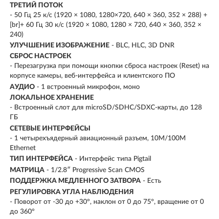
ТРЕТИЙ ПОТОК
- 50 Гц 25 к/с (1920 × 1080, 1280×720, 640 × 360, 352 × 288) +
[br]+ 60 Гц 30 к/с (1920 × 1080, 1280 × 720, 640 × 360, 352 ×
240)
УЛУЧШЕНИЕ ИЗОБРАЖЕНИЕ
- BLC, HLC, 3D DNR
СБРОС НАСТРОЕК
- Перезагрузка при помощи кнопки сброса настроек (Reset) на
корпусе камеры, веб-интерфейса и клиентского ПО
АУДИО
- 1 встроенный микрофон, моно
ЛОКАЛЬНОЕ ХРАНЕНИЕ
- Встроенный слот для microSD/SDHC/SDXC-карты, до 128
ГБ
СЕТЕВЫЕ ИНТЕРФЕЙСЫ
- 1 четырехъядерный авиационный разъем, 10M/100M
Ethernet
ТИП ИНТЕРФЕЙСА
- Интерфейс типа Pigtail
МАТРИЦА
- 1/2.8″ Progressive Scan CMOS
ПОДДЕРЖКА МЕДЛЕННОГО ЗАТВОРА
- Есть
РЕГУЛИРОВКА УГЛА НАБЛЮДЕНИЯ
- Поворот от -30 до +30°, наклон от 0 до 75°, вращение от 0
до 360°