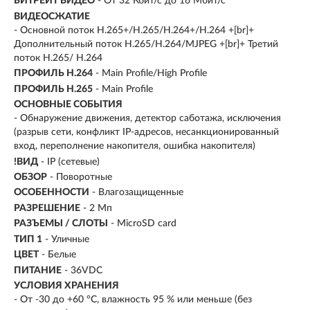
БИТРЕЙТ ВИДЕО
- От 32 Кбит/с до 16 Мбит/с
ВИДЕОСЖАТИЕ
- Основной поток H.265+/H.265/H.264+/H.264 +[br]+
Дополнительный поток H.265/H.264/MJPEG +[br]+ Третий
поток H.265/ H.264
ПРОФИЛЬ H.264
- Main Profile/High Profile
ПРОФИЛЬ H.265
- Main Profile
ОСНОВНЫЕ СОБЫТИЯ
- Обнаружение движения, детектор саботажа, исключения
(разрыв сети, конфликт IP-адресов, несанкционированный
вход, переполнение накопителя, ошибка накопителя)
!ВИД
- IP (сетевые)
ОБЗОР
- Поворотные
ОСОБЕННОСТИ
- Влагозащищенные
РАЗРЕШЕНИЕ
- 2 Мп
РАЗЪЕМЫ / СЛОТЫ
- MicroSD card
ТИП 1
- Уличные
ЦВЕТ
- Белые
ПИТАНИЕ
- 36VDC
УСЛОВИЯ ХРАНЕНИЯ
- От -30 до +60 °C, влажность 95 % или меньше (без