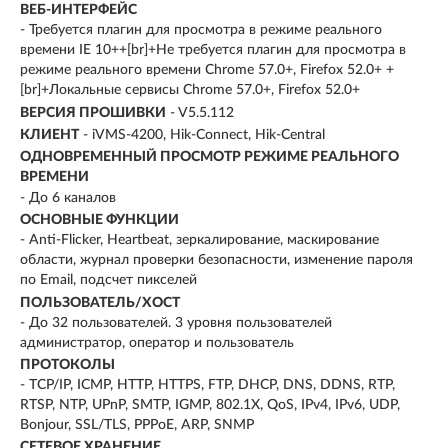
ВЕБ-ИНТЕРФЕЙС
- Требуется плагин для просмотра в режиме реального
времени IE 10++[br]+Не требуется плагин для просмотра в
режиме реального времени Chrome 57.0+, Firefox 52.0+ +
[br]+Локальные сервисы Chrome 57.0+, Firefox 52.0+
ВЕРСИЯ ПРОШИВКИ
- V5.5.112
КЛИЕНТ
- iVMS-4200, Hik-Connect, Hik-Central
ОДНОВРЕМЕННЫЙ ПРОСМОТР РЕЖИМЕ РЕАЛЬНОГО
ВРЕМЕНИ
- До 6 каналов
ОСНОВНЫЕ ФУНКЦИИ
- Anti-Flicker, Heartbeat, зеркалирование, маскирование
области, журнал проверки безопасности, изменение пароля
по Email, подсчет пикселей
ПОЛЬЗОВАТЕЛЬ/ХОСТ
- До 32 пользователей. 3 уровня пользователей
администратор, оператор и пользователь
ПРОТОКОЛЫ
- TCP/IP, ICMP, HTTP, HTTPS, FTP, DHCP, DNS, DDNS, RTP,
RTSP, NTP, UPnP, SMTP, IGMP, 802.1X, QoS, IPv4, IPv6, UDP,
Bonjour, SSL/TLS, PPPoE, ARP, SNMP
СЕТЕВОЕ ХРАНЕНИЕ