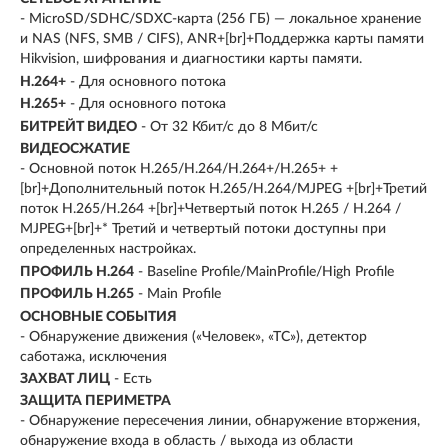
- MicroSD/SDHC/SDXC-карта (256 ГБ) — локальное хранение
и NAS (NFS, SMB / CIFS), ANR+[br]+Поддержка карты памяти
Hikvision, шифрования и диагностики карты памяти.
H.264+
- Для основного потока
H.265+
- Для основного потока
БИТРЕЙТ ВИДЕО
- От 32 Кбит/с до 8 Мбит/с
ВИДЕОСЖАТИЕ
- Основной поток H.265/H.264/H.264+/H.265+ +
[br]+Дополнительный поток H.265/H.264/MJPEG +[br]+Третий
поток H.265/H.264 +[br]+Четвертый поток H.265 / H.264 /
MJPEG+[br]+* Третий и четвертый потоки доступны при
определенных настройках.
ПРОФИЛЬ H.264
- Baseline Profile/MainProfile/High Profile
ПРОФИЛЬ H.265
- Main Profile
ОСНОВНЫЕ СОБЫТИЯ
- Обнаружение движения («Человек», «ТС»), детектор
саботажа, исключения
ЗАХВАТ ЛИЦ
- Есть
ЗАЩИТА ПЕРИМЕТРА
- Обнаружение пересечения линии, обнаружение вторжения,
обнаружение входа в область / выхода из области