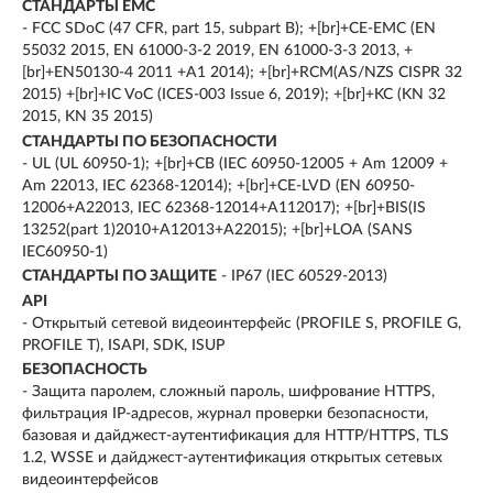
СТАНДАРТЫ EMC
- FCC SDoC (47 CFR, part 15, subpart B); +[br]+CE-EMC (EN
55032 2015, EN 61000-3-2 2019, EN 61000-3-3 2013, +
[br]+EN50130-4 2011 +A1 2014); +[br]+RCM(AS/NZS CISPR 32
2015) +[br]+IC VoC (ICES-003 Issue 6, 2019); +[br]+KC (KN 32
2015, KN 35 2015)
СТАНДАРТЫ ПО БЕЗОПАСНОСТИ
- UL (UL 60950-1); +[br]+CB (IEC 60950-12005 + Am 12009 +
Am 22013, IEC 62368-12014); +[br]+CE-LVD (EN 60950-
12006+A22013, IEC 62368-12014+A112017); +[br]+BIS(IS
13252(part 1)2010+A12013+A22015); +[br]+LOA (SANS
IEC60950-1)
СТАНДАРТЫ ПО ЗАЩИТЕ
- IP67 (IEC 60529-2013)
API
- Открытый сетевой видеоинтерфейс (PROFILE S, PROFILE G,
PROFILE T), ISAPI, SDK, ISUP
БЕЗОПАСНОСТЬ
- Защита паролем, сложный пароль, шифрование HTTPS,
фильтрация IP-адресов, журнал проверки безопасности,
базовая и дайджест-аутентификация для HTTP/HTTPS, TLS
1.2, WSSE и дайджест-аутентификация открытых сетевых
видеоинтерфейсов