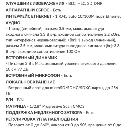
УЛУЧШЕНИЕ ИЗОБРАЖЕНИЯ
- BLC, HLC, 3D DNR
АППАРАТНЫЙ СБРОС
- Есть
ИНТЕРФЕЙС ETHERNET
- 1 RJ45 auto 10/100M порт Ethernet
АУДИО
- 1 вход (линейный), разъем 3.5 мм, макс. амплитуда
входного сигнала 3.3 В p-p, входное сопротивление 2.2 кОм;
тип интерфейса неравновесный; +[br]+1 выход (линейный),
разъем 3.5 мм, макс. амплитуда выходного сигнала +[br]+3.3
В p-p, выходное сопротивление 100 Ом
ВСТРОЕННЫЙ ДИНАМИК
- Питание 2 Вт. Максимальный уровень звукового давления
10 см 97 дБ
ВСТРОЕННЫЙ МИКРОФОН
- Есть
ЛОКАЛЬНОЕ ХРАНЕНИЕ
- Встроенный слот для microSD/SDHC/SDXC-карты, до 256
ГБ
P/N
- P/N
МАТРИЦА
- 1/2.8″ Progressive Scan CMOS
ПОДДЕРЖКА МЕДЛЕННОГО ЗАТВОРА
- Есть
РЕГУЛИРОВКА УГЛА НАБЛЮДЕНИЯ
- Поворот от 0 до 360°, наклон от 0 до 90°, вращение от 0 до