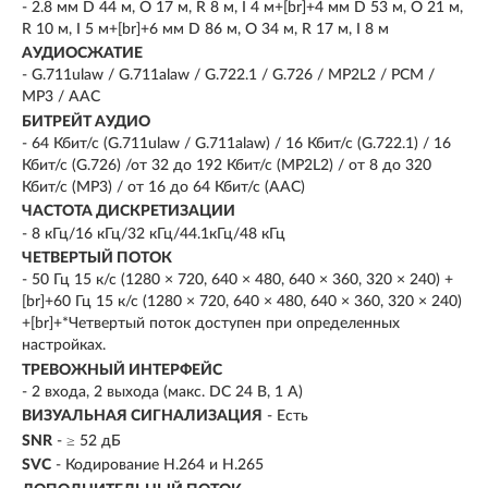
- 2.8 мм D 44 м, O 17 м, R 8 м, I 4 м+[br]+4 мм D 53 м, O 21 м,
R 10 м, I 5 м+[br]+6 мм D 86 м, O 34 м, R 17 м, I 8 м
АУДИОСЖАТИЕ
- G.711ulaw / G.711alaw / G.722.1 / G.726 / MP2L2 / PCM /
MP3 / AAC
БИТРЕЙТ АУДИО
- 64 Кбит/с (G.711ulaw / G.711alaw) / 16 Кбит/с (G.722.1) / 16
Кбит/с (G.726) /от 32 до 192 Кбит/с (MP2L2) / от 8 до 320
Кбит/с (MP3) / от 16 до 64 Кбит/с (AAC)
ЧАСТОТА ДИСКРЕТИЗАЦИИ
- 8 кГц/16 кГц/32 кГц/44.1кГц/48 кГц
ЧЕТВЕРТЫЙ ПОТОК
- 50 Гц 15 к/с (1280 × 720, 640 × 480, 640 × 360, 320 × 240) +
[br]+60 Гц 15 к/с (1280 × 720, 640 × 480, 640 × 360, 320 × 240)
+[br]+*Четвертый поток доступен при определенных
настройках.
ТРЕВОЖНЫЙ ИНТЕРФЕЙС
- 2 входа, 2 выхода (макс. DC 24 В, 1 A)
ВИЗУАЛЬНАЯ СИГНАЛИЗАЦИЯ
- Есть
SNR
- ≥ 52 дБ
SVC
- Кодирование H.264 и H.265