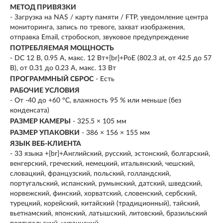
МЕТОД ПРИВЯЗКИ
- Загрузка на NAS / карту памяти / FTP, уведомление центра
мониторинга, запись по тревоге, захват изображения,
отправка Email, стробоскоп, звуковое предупреждение
ПОТРЕБЛЯЕМАЯ МОЩНОСТЬ
- DC 12 В, 0.95 A, макс. 12 Вт+[br]+PoE (802.3 at, от 42.5 до 57
В), от 0.31 до 0.23 A, макс. 13 Вт
ПРОГРАММНЫЙ СБРОС
- Есть
РАБОЧИЕ УСЛОВИЯ
- От -40 до +60 °C, влажность 95 % или меньше (без
конденсата)
РАЗМЕР КАМЕРЫ
- 325.5 × 105 мм
РАЗМЕР УПАКОВКИ
- 386 × 156 × 155 мм
ЯЗЫК ВЕБ-КЛИЕНТА
- 33 языка +[br]+Английский, русский, эстонский, болгарский,
венгерский, греческий, немецкий, итальянский, чешский,
словацкий, французский, польский, голландский,
португальский, испанский, румынский, датский, шведский,
норвежский, финский, хорватский, словенский, сербский,
турецкий, корейский, китайский (традиционный), тайский,
вьетнамский, японский, латышский, литовский, бразильский