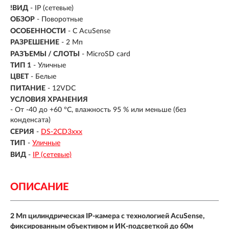
!ВИД
- IP (сетевые)
ОБЗОР
- Поворотные
ОСОБЕННОСТИ
- C AcuSense
РАЗРЕШЕНИЕ
- 2 Мп
РАЗЪЕМЫ / СЛОТЫ
- MicroSD card
ТИП 1
- Уличные
ЦВЕТ
- Белые
ПИТАНИЕ
- 12VDC
УСЛОВИЯ ХРАНЕНИЯ
- От -40 до +60 °C, влажность 95 % или меньше (без
конденсата)
СЕРИЯ
-
DS-2CD3xxx
ТИП
-
Уличные
ВИД
-
IP (сетевые)
ОПИСАНИЕ
2 Мп цилиндрическая IP-камера с технологией AcuSense,
фиксированным объективом и ИК-подсветкой до 60м