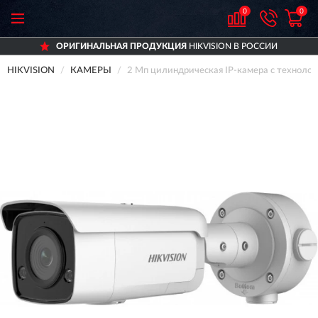
0
0
ИНАЛЬНАЯ ПРОДУКЦИЯ
HIKVISION В РОССИИ
HIKVISION
КАМЕРЫ
2 Мп цилиндрическая IP-камера с техноло