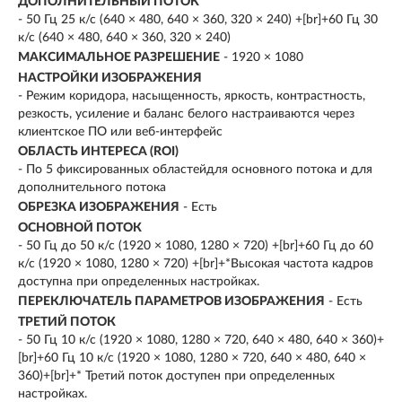
ДОПОЛНИТЕЛЬНЫЙ ПОТОК
- 50 Гц 25 к/с (640 × 480, 640 × 360, 320 × 240) +[br]+60 Гц 30
к/с (640 × 480, 640 × 360, 320 × 240)
МАКСИМАЛЬНОЕ РАЗРЕШЕНИЕ
- 1920 × 1080
НАСТРОЙКИ ИЗОБРАЖЕНИЯ
- Режим коридора, насыщенность, яркость, контрастность,
резкость, усиление и баланс белого настраиваются через
клиентское ПО или веб-интерфейс
ОБЛАСТЬ ИНТЕРЕСА (ROI)
- По 5 фиксированных областейдля основного потока и для
дополнительного потока
ОБРЕЗКА ИЗОБРАЖЕНИЯ
- Есть
ОСНОВНОЙ ПОТОК
- 50 Гц до 50 к/с (1920 × 1080, 1280 × 720) +[br]+60 Гц до 60
к/с (1920 × 1080, 1280 × 720) +[br]+*Высокая частота кадров
доступна при определенных настройках.
ПЕРЕКЛЮЧАТЕЛЬ ПАРАМЕТРОВ ИЗОБРАЖЕНИЯ
- Есть
ТРЕТИЙ ПОТОК
- 50 Гц 10 к/с (1920 × 1080, 1280 × 720, 640 × 480, 640 × 360)+
[br]+60 Гц 10 к/с (1920 × 1080, 1280 × 720, 640 × 480, 640 ×
360)+[br]+* Третий поток доступен при определенных
настройках.