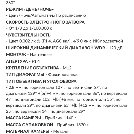
360°
РЕЖИМ «ДЕНЬ/НОЧЬ»
- День/Ночь/Автоматич./По расписанию
СКОРОСТЬ ЭЛЕКТРОННОГО ЗАТВОРА
- От 1/3 до 1/100,000 с
ЧУВСТВИТЕЛЬНОСТЬ
- Цвет 0.002 лк @ (F1.4, AGC вкл), ч/б 0 лк с ИК-подсветкой
ШИРОКИЙ ДИНАМИЧЕСКИЙ ДИАПАЗОН WDR
- 120 дБ
МОНТАЖ
- Настенные
АПЕРТУРА
- F1.4
КРЕПЛЕНИЕ ОБЪЕКТИВА
- M12
ТИП ДИАФРАГМЫ
- Фиксированная
ТИП ОБЪЕКТИВА И УГОЛ ОБЗОРА
- 2.8 мм, по горизонтали 107°, по вертикали 57°, по
диагонали 129° +[br]+4 мм, по горизонтали 86°, по вертикали
47°, по диагонали 102° +[br]+6 мм, по горизонтали 55°, по
вертикали 29°, по диагонали 65° +[br]+12 мм, по горизонтали
25°, по вертикали 14°, по диагонали 29°
МАССА КАМЕРЫ
- Приблиз. 1140 г
МАССА С УПАКОВКОЙ
- Приблиз. 1870 г
МАТЕРИАЛ КАМЕРЫ
- Металл