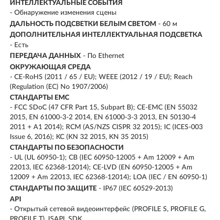
ИНТЕЛЛЕКТУАЛЬНЫЕ СОБЫТИЯ
- Обнаружение изменения сцены
ДАЛЬНОСТЬ ПОДСВЕТКИ БЕЛЫМ СВЕТОМ
- 60 м
ДОПОЛНИТЕЛЬНАЯ ИНТЕЛЛЕКТУАЛЬНАЯ ПОДСВЕТКА
- Есть
ПЕРЕДАЧА ДАННЫХ
- По Ethernet
ОКРУЖАЮЩАЯ СРЕДА
- CE-RoHS (2011 / 65 / EU); WEEE (2012 / 19 / EU); Reach
(Regulation (EC) No 1907/2006)
СТАНДАРТЫ EMC
- FCC SDoC (47 CFR Part 15, Subpart B); CE-EMC (EN 55032
2015, EN 61000-3-2 2014, EN 61000-3-3 2013, EN 50130-4
2011 + A1 2014); RCM (AS/NZS CISPR 32 2015); IC (ICES-003
Issue 6, 2016); KC (KN 32 2015, KN 35 2015)
СТАНДАРТЫ ПО БЕЗОПАСНОСТИ
- UL (UL 60950-1); CB (IEC 60950-12005 + Am 12009 + Am
22013, IEC 62368-12014); CE-LVD (EN 60950-12005 + Am
12009 + Am 22013, IEC 62368-12014); LOA (IEC / EN 60950-1)
СТАНДАРТЫ ПО ЗАЩИТЕ
- IP67 (IEC 60529-2013)
API
- Открытый сетевой видеоинтерфейс (PROFILE S, PROFILE G,
PROFILE T), ISAPI, SDK