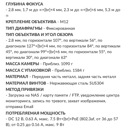
ГЛУБИНА ФОКУСА
- 2.8 мм, 1.7 м до ∞+[br]+4 мм, 2.3 м до ∞+[br]+6 мм, 5.3 м до
∞
КРЕПЛЕНИЕ ОБЪЕКТИВА
- М12
ТИП ДИАФРАГМЫ
- Фиксированная
ТИП ОБЪЕКТИВА И УГОЛ ОБЗОРА
- 2.8 мм, по горизонтали 107°, по вертикали 56°, по
диагонали 127°+[br]+4 мм, по горизонтали 84°, по вертикали
45°, по диагонали 99°+[br]+6 мм, по горизонтали 55°, по
вертикали 30°, по диагонали 63°
МАССА КАМЕРЫ
- Приблиз. 1090 г
МАССА С УПАКОВКОЙ
- Приблиз. 1584 г
МАТЕРИАЛ
- Передняя часть металл, задняя часть металл
МАТЕРИАЛ ВИНТОВ
- Нержавеющая сталь SUS304
МЕТОД ПРИВЯЗКИ
- Загрузка на NAS / карту памяти / FTP, уведомление центра
мониторинга, запись по тревоге, захват изображения,
отправка Email
ПОТРЕБЛЯЕМАЯ МОЩНОСТЬ
- DC 12 В, 0.63 A, макс. 7.5 Вт+[br]+PoE (802.3af, от 36 до 57
В), от 0.25 до 0.16 A, макс. 9 Вт