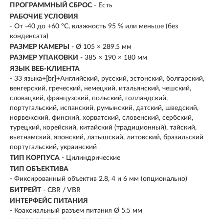
ПРОГРАММНЫЙ СБРОС
- Есть
РАБОЧИЕ УСЛОВИЯ
- От -40 до +60 °C, влажность 95 % или меньше (без
конденсата)
РАЗМЕР КАМЕРЫ
- Ø 105 × 289.5 мм
РАЗМЕР УПАКОВКИ
- 385 × 190 × 180 мм
ЯЗЫК ВЕБ-КЛИЕНТА
- 33 языка+[br]+Английский, русский, эстонский, болгарский,
венгерский, греческий, немецкий, итальянский, чешский,
словацкий, французский, польский, голландский,
португальский, испанский, румынский, датский, шведский,
норвежский, финский, хорватский, словенский, сербский,
турецкий, корейский, китайский (традиционный), тайский,
вьетнамский, японский, латышский, литовский, бразильский
португальский, украинский
ТИП КОРПУСА
- Цилиндрические
ТИП ОБЪЕКТИВА
- Фиксированный объектив 2.8, 4 и 6 мм (опционально)
БИТРЕЙТ
- CBR / VBR
ИНТЕРФЕЙС ПИТАНИЯ
- Коаксиальный разъем питания Ø 5.5 мм