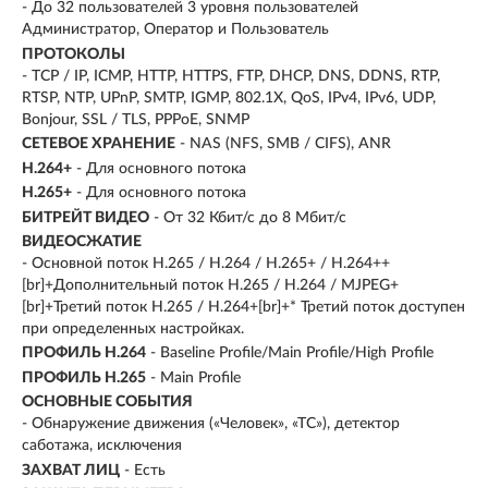
- До 32 пользователей 3 уровня пользователей
Администратор, Оператор и Пользователь
ПРОТОКОЛЫ
- TCP / IP, ICMP, HTTP, HTTPS, FTP, DHCP, DNS, DDNS, RTP,
RTSP, NTP, UPnP, SMTP, IGMP, 802.1X, QoS, IPv4, IPv6, UDP,
Bonjour, SSL / TLS, PPPoE, SNMP
СЕТЕВОЕ ХРАНЕНИЕ
- NAS (NFS, SMB / CIFS), ANR
H.264+
- Для основного потока
H.265+
- Для основного потока
БИТРЕЙТ ВИДЕО
- От 32 Кбит/с до 8 Мбит/с
ВИДЕОСЖАТИЕ
- Основной поток H.265 / H.264 / H.265+ / H.264++
[br]+Дополнительный поток H.265 / H.264 / MJPEG+
[br]+Третий поток H.265 / H.264+[br]+* Третий поток доступен
при определенных настройках.
ПРОФИЛЬ H.264
- Baseline Profile/Main Profile/High Profile
ПРОФИЛЬ H.265
- Main Profile
ОСНОВНЫЕ СОБЫТИЯ
- Обнаружение движения («Человек», «ТС»), детектор
саботажа, исключения
ЗАХВАТ ЛИЦ
- Есть