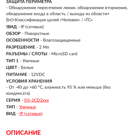
ЗАЩИТА ПЕРИМЕТРА
- Обнаружение пересечения линии, обнаружение вторжения,
обнаружение входа в область / выхода из области+
[br]+Классификация целей «Человек» / «ТС»
!ВИД
- IP (сетевые)
ОБЗОР
- Поворотные
ОСОБЕННОСТИ
- Влагозащищенные
РАЗРЕШЕНИЕ
- 2 Мп
РАЗЪЕМЫ / СЛОТЫ
- MicroSD card
ТИП 1
- Уличные
ЦВЕТ
- Белые
ПИТАНИЕ
- 12VDC
УСЛОВИЯ ХРАНЕНИЯ
- От -40 до +60 °C, влажность 95 % или меньше (без
конденсата)
СЕРИЯ
-
DS-2CD2xxx
ТИП
-
Уличные
ВИД
-
IP (сетевые)
ОПИСАНИЕ