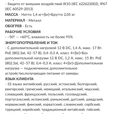
- Защита от внешних воздействий IK10 (IEC 622622002), IP67
(IEC 60529-2013)
МАССА
- Нетто 1,4 кг+[br]+Брутто 2,05 кг
МАТЕРИАЛ
- Металл
ОБОГРЕВ
- Есть
РАБОЧИЕ УСЛОВИЯ
- −50° — +60°С, влажность не более 95%
ЭНЕРГОПОТРЕБЛЕНИЕ И ТОК
- С дополнительной нагрузкой 12 В DC, 1,4 А, макс. 17 Вт.
PoE (802.3at, 42–57 В), 0,4–0,3 А, класс 4+[br]+Без
дополнительной нагрузки 12 В DC, 1,2 А, макс. 15 Вт. PoE
(802.3at, 42–57 В), 0,4–0,3 А, класс 4+[br]+Дополнительная
нагрузка — подключенное дополнительное
устройство,получающее питание от камеры
ЯЗЫК КЛИЕНТА
- 32 языка английский, русский, эстонский, болгарский,
венгерский, греческий, немецкий, итальянский, чешский,
словацкий, французский, польский, голландский,
португальский, испанский, румынский, датский, шведский,
норвежский, финский, хорватский, словенский, сербский,
турецкий, корейский, традиционный китайский, тайский,