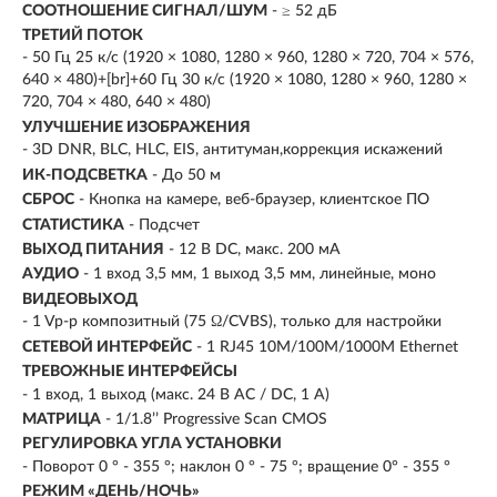
СООТНОШЕНИЕ СИГНАЛ/ШУМ
- ≥ 52 дБ
ТРЕТИЙ ПОТОК
- 50 Гц 25 к/с (1920 × 1080, 1280 × 960, 1280 × 720, 704 × 576,
640 × 480)+[br]+60 Гц 30 к/с (1920 × 1080, 1280 × 960, 1280 ×
720, 704 × 480, 640 × 480)
УЛУЧШЕНИЕ ИЗОБРАЖЕНИЯ
- 3D DNR, BLC, HLC, EIS, антитуман,коррекция искажений
ИК-ПОДСВЕТКА
- До 50 м
СБРОС
- Кнопка на камере, веб-браузер, клиентское ПО
СТАТИСТИКА
- Подсчет
ВЫХОД ПИТАНИЯ
- 12 В DC, макс. 200 мА
АУДИО
- 1 вход 3,5 мм, 1 выход 3,5 мм, линейные, моно
ВИДЕОВЫХОД
- 1 Vp-p композитный (75 Ω/CVBS), только для настройки
СЕТЕВОЙ ИНТЕРФЕЙС
- 1 RJ45 10M/100M/1000M Ethernet
ТРЕВОЖНЫЕ ИНТЕРФЕЙСЫ
- 1 вход, 1 выход (макс. 24 В АС / DC, 1 A)
МАТРИЦА
- 1/1.8’’ Progressive Scan CMOS
РЕГУЛИРОВКА УГЛА УСТАНОВКИ
- Поворот 0 ° - 355 °; наклон 0 ° - 75 °; вращение 0° - 355 °
РЕЖИМ «ДЕНЬ/НОЧЬ»