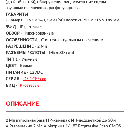
(до 4 областей), обнаружение лиц, изменение сцены,
звуковые исключения, расфокусировка
ГАБАРИТЫ
- Камера Φ162 × 140,3 мм+[br]+Коробка 251 х 215 х 189 мм
!ВИД
- IP (сетевые)
ОБЗОР
- Фиксированные
ОСОБЕННОСТИ
- С интеллектуальным слежением
РАЗРЕШЕНИЕ
- 2 Мп
РАЗЪЕМЫ / СЛОТЫ
- MicroSD card
ТИП 1
- Уличные
ЦВЕТ
- Белые
ПИТАНИЕ
- 12VDC
СЕРИЯ
-
DS-2CE5ххх
ВИД
-
IP (сетевые)
ОПИСАНИЕ
2 Мп купольная Smart IP-камера с ИК-подсветкой до 50 м
• Разрешение 2 Мп • Матрица 1/1.8’’ Progressive Scan CMOS