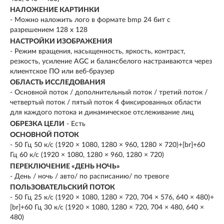
НАЛОЖЕНИЕ КАРТИНКИ
- Можно наложить лого в формате bmp 24 бит с
разрешением 128 х 128
НАСТРОЙКИ ИЗОБРАЖЕНИЯ
- Режим вращения, насыщенность, яркость, контраст,
резкость, усиление AGC и балансбелого настраиваются через
клиентское ПО или веб-браузер
ОБЛАСТЬ ИССЛЕДОВАНИЯ
- Основной поток / дополнительный поток / третий поток /
четвертый поток / пятый поток 4 фиксированных области
для каждого потока и динамическое отслеживание лиц
ОБРЕЗКА ЦЕЛИ
- Есть
ОСНОВНОЙ ПОТОК
- 50 Гц 50 к/с (1920 × 1080, 1280 × 960, 1280 × 720)+[br]+60
Гц 60 к/с (1920 × 1080, 1280 × 960, 1280 × 720)
ПЕРЕКЛЮЧЕНИЕ «ДЕНЬ НОЧЬ»
- День / ночь / авто/ по расписанию/ по тревоге
ПОЛЬЗОВАТЕЛЬСКИЙ ПОТОК
- 50 Гц 25 к/с (1920 × 1080, 1280 × 720, 704 × 576, 640 × 480)+
[br]+60 Гц 30 к/с (1920 × 1080, 1280 × 720, 704 × 480, 640 ×
480)