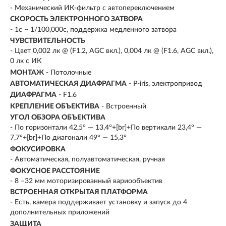
- Механический ИК-фильтр с автопереключением
СКОРОСТЬ ЭЛЕКТРОННОГО ЗАТВОРА
- 1с ~ 1/100,000с, поддержка медленного затвора
ЧУВСТВИТЕЛЬНОСТЬ
- Цвет 0,002 лк @ (F1.2, AGC вкл.), 0,004 лк @ (F1.6, AGC вкл.),
0 лк с ИК
МОНТАЖ
- Потолочные
АВТОМАТИЧЕСКАЯ ДИАФРАГМА
- P-iris, электропривод
ДИАФРАГМА
- F1.6
КРЕПЛЕНИЕ ОБЪЕКТИВА
- Встроенный
УГОЛ ОБЗОРА ОБЪЕКТИВА
- По горизонтали 42,5° — 13,4°+[br]+По вертикали 23,4° —
7,7°+[br]+По диагонали 49° — 15,3°
ФОКУСИРОВКА
- Автоматическая, полуавтоматическая, ручная
ФОКУСНОЕ РАССТОЯНИЕ
- 8 –32 мм моторизированный вариообъектив
ВСТРОЕННАЯ ОТКРЫТАЯ ПЛАТФОРМА
- Есть, камера поддерживает установку и запуск до 4
дополнительных приложений
ЗАЩИТА