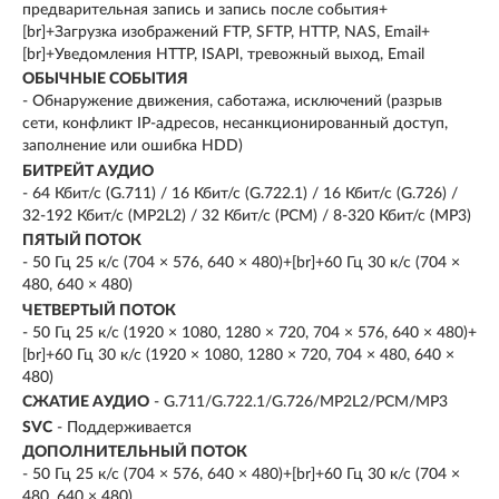
предварительная запись и запись после события+
[br]+Загрузка изображений FTP, SFTP, HTTP, NAS, Email+
[br]+Уведомления HTTP, ISAPI, тревожный выход, Email
ОБЫЧНЫЕ СОБЫТИЯ
- Обнаружение движения, саботажа, исключений (разрыв
сети, конфликт IP-адресов, несанкционированный доступ,
заполнение или ошибка HDD)
БИТРЕЙТ АУДИО
- 64 Кбит/с (G.711) / 16 Кбит/с (G.722.1) / 16 Кбит/с (G.726) /
32-192 Кбит/с (MP2L2) / 32 Кбит/с (PCM) / 8-320 Кбит/с (MP3)
ПЯТЫЙ ПОТОК
- 50 Гц 25 к/с (704 × 576, 640 × 480)+[br]+60 Гц 30 к/с (704 ×
480, 640 × 480)
ЧЕТВЕРТЫЙ ПОТОК
- 50 Гц 25 к/с (1920 × 1080, 1280 × 720, 704 × 576, 640 × 480)+
[br]+60 Гц 30 к/с (1920 × 1080, 1280 × 720, 704 × 480, 640 ×
480)
СЖАТИЕ АУДИО
- G.711/G.722.1/G.726/MP2L2/PCM/MP3
SVC
- Поддерживается
ДОПОЛНИТЕЛЬНЫЙ ПОТОК
- 50 Гц 25 к/с (704 × 576, 640 × 480)+[br]+60 Гц 30 к/с (704 ×
480, 640 × 480)