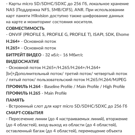
- Карты micro SD/SDHC/SDXC до 256 Гб, локальное хранение
NAS (Поддержка NFS, SMB/CIFS), ANR. При использовании
карт памяти HIkvision доступно также шифрование данных
на карте и мониторинг состояния носителя.
СОВМЕСТИМОСТЬ
- ONVIF (PROFILE S, PROFILE G, PROFILE T), ISAPI, SDK, Ehome
H.264+
- Основной поток
H.265+
- Основной поток
БИТРЕЙТ ВИДЕО
- 32 кб/с– 16 Мбит/с
ВИДЕОСЖАТИЕ
- Основной поток H.265+/H.265/H.264+/H.264+
[br]+Дополнительный поток/ третий поток/ четвертый поток
/ пятый поток/ пользовательский поток H.265/H.264/MJPEG
ПРОФИЛЬ H.264
- Baseline Profile / Main Profile / High Profile
ПРОФИЛЬ H.265
- Main Profile
ПАМЯТЬ
- Встроенный слот для карт micro SD/SDHC/SDXC до 256 Гб
СМАРТ-СОБЫТИЯ
- Пересечение линии (до 4 настраиваемых линий), вторжение
(до 4 областей), вход-выход из области (до 4 областей),
оставленный багаж (до 4 областей), перемещение объекта