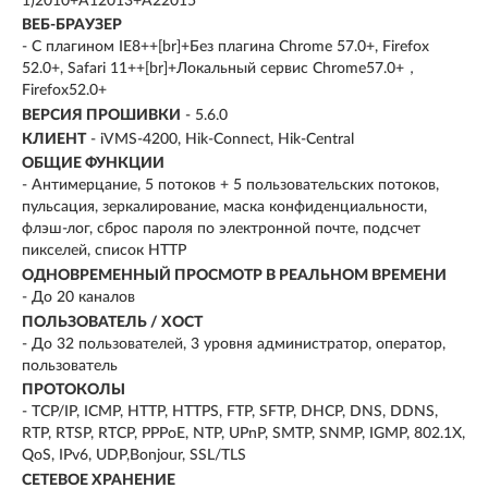
1)2010+A12013+A22015
ВЕБ-БРАУЗЕР
- С плагином IE8++[br]+Без плагина Chrome 57.0+, Firefox
52.0+, Safari 11++[br]+Локальный сервис Chrome57.0+，
Firefox52.0+
ВЕРСИЯ ПРОШИВКИ
- 5.6.0
КЛИЕНТ
- iVMS-4200, Hik-Connect, Hik-Central
ОБЩИЕ ФУНКЦИИ
- Антимерцание, 5 потоков + 5 пользовательских потоков,
пульсация, зеркалирование, маска конфиденциальности,
флэш-лог, сброс пароля по электронной почте, подсчет
пикселей, список HTTP
ОДНОВРЕМЕННЫЙ ПРОСМОТР В РЕАЛЬНОМ ВРЕМЕНИ
- До 20 каналов
ПОЛЬЗОВАТЕЛЬ / ХОСТ
- До 32 пользователей, 3 уровня администратор, оператор,
пользователь
ПРОТОКОЛЫ
- TCP/IP, ICMP, HTTP, HTTPS, FTP, SFTP, DHCP, DNS, DDNS,
RTP, RTSP, RTCP, PPPoE, NTP, UPnP, SMTP, SNMP, IGMP, 802.1X,
QoS, IPv6, UDP,Bonjour, SSL/TLS
СЕТЕВОЕ ХРАНЕНИЕ