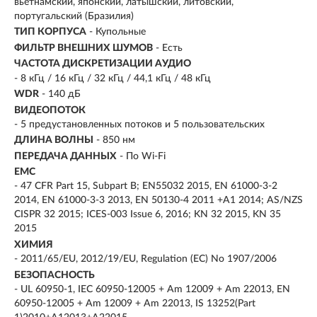
вьетнамский, японский, латышский, литовский,
португальский (Бразилия)
ТИП КОРПУСА
- Купольные
ФИЛЬТР ВНЕШНИХ ШУМОВ
- Есть
ЧАСТОТА ДИСКРЕТИЗАЦИИ АУДИО
- 8 кГц / 16 кГц / 32 кГц / 44,1 кГц / 48 кГц
WDR
- 140 дБ
ВИДЕОПОТОК
- 5 предустановленных потоков и 5 пользовательских
ДЛИНА ВОЛНЫ
- 850 нм
ПЕРЕДАЧА ДАННЫХ
- По Wi-Fi
EMC
- 47 CFR Part 15, Subpart B; EN55032 2015, EN 61000-3-2
2014, EN 61000-3-3 2013, EN 50130-4 2011 +A1 2014; AS/NZS
CISPR 32 2015; ICES-003 Issue 6, 2016; KN 32 2015, KN 35
2015
ХИМИЯ
- 2011/65/EU, 2012/19/EU, Regulation (EC) No 1907/2006
БЕЗОПАСНОСТЬ
- UL 60950-1, IEC 60950-12005 + Am 12009 + Am 22013, EN
60950-12005 + Am 12009 + Am 22013, IS 13252(Part