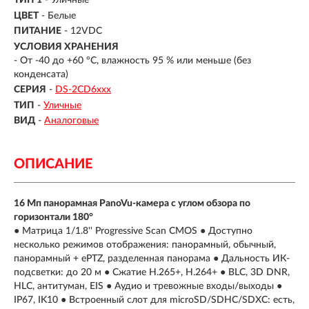
ТИП 1
- Уличные
ЦВЕТ
- Белые
ПИТАНИЕ
- 12VDC
УСЛОВИЯ ХРАНЕНИЯ
- От -40 до +60 °C, влажность 95 % или меньше (без
конденсата)
СЕРИЯ
-
DS-2CD6ххх
ТИП
-
Уличные
ВИД
-
Аналоговые
ОПИСАНИЕ
16 Мп панорамная PanoVu-камера с углом обзора по
горизонтали 180°
● Матрица 1/1.8'' Progressive Scan CMOS ● Доступно
несколько режимов отображения: панорамный, обычный,
панорамный + ePTZ, разделенная панорама ● Дальность ИК-
подсветки: до 20 м ● Сжатие H.265+, H.264+ ● BLC, 3D DNR,
HLC, антитуман, EIS ● Аудио и тревожные входы/выходы ●
IP67, IK10 ● Встроенный слот для microSD/SDHC/SDXC: есть,