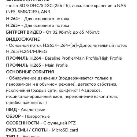
- microSD/SDHC/SDXC (256 ГБ), локальное хранение и NAS
(NFS, SMB/CIFS), ANR
H.264+
- Для основного потока
H.265+
- Для основного потока
БИТРЕЙТ ВИДЕО
- От 32 Кбит/с до 65 Мбит/с
ВИДЕОСЖАТИЕ
- Основной поток H.265/H.264+[br]+Дополнительный поток
H.265/H.264/MJPEG
ПРОФИЛЬ H.264
- Baseline Profile/Main Profile/High Profile
ПРОФИЛЬ H.265
- Main Profile
ОСНОВНЫЕ СОБЫТИЯ
- Обнаружение движения (поддерживается только в
панорамном и в обычном режиме), детектор саботажа,
исключения (разрыв сети, конфликт IP-адресов,
несанкционированный вход, переполнение накопителя,
ошибка накопителя)
!ВИД
- Аналоговые
ОБЗОР
- Поворотные
ОСОБЕННОСТИ
- С функцией PTZ
РАЗЪЕМЫ / СЛОТЫ
- MicroSD card