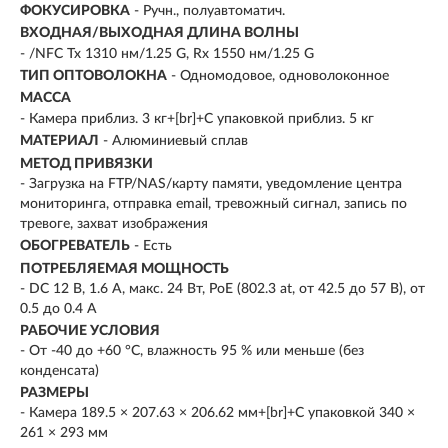
ФОКУСИРОВКА
- Ручн., полуавтоматич.
ВХОДНАЯ/ВЫХОДНАЯ ДЛИНА ВОЛНЫ
- /NFC Tx 1310 нм/1.25 G, Rx 1550 нм/1.25 G
ТИП ОПТОВОЛОКНА
- Одномодовое, одноволоконное
МАССА
- Камера приблиз. 3 кг+[br]+С упаковкой приблиз. 5 кг
МАТЕРИАЛ
- Алюминиевый сплав
МЕТОД ПРИВЯЗКИ
- Загрузка на FTP/NAS/карту памяти, уведомление центра
мониторинга, отправка email, тревожный сигнал, запись по
тревоге, захват изображения
ОБОГРЕВАТЕЛЬ
- Есть
ПОТРЕБЛЯЕМАЯ МОЩНОСТЬ
- DC 12 В, 1.6 A, макс. 24 Вт, PoE (802.3 at, от 42.5 до 57 В), от
0.5 до 0.4 A
РАБОЧИЕ УСЛОВИЯ
- От -40 до +60 °C, влажность 95 % или меньше (без
конденсата)
РАЗМЕРЫ
- Камера 189.5 × 207.63 × 206.62 мм+[br]+С упаковкой 340 ×
261 × 293 мм