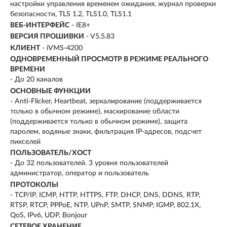
настройки управления временем ожидания, журнал проверки
безопасности, TLS 1.2, TLS1.0, TLS1.1
ВЕБ-ИНТЕРФЕЙС
- IE8+
ВЕРСИЯ ПРОШИВКИ
- V5.5.83
КЛИЕНТ
- iVMS-4200
ОДНОВРЕМЕННЫЙ ПРОСМОТР В РЕЖИМЕ РЕАЛЬНОГО
ВРЕМЕНИ
- До 20 каналов
ОСНОВНЫЕ ФУНКЦИИ
- Anti-Flicker, Heartbeat, зеркалирование (поддерживается
только в обычном режиме), маскирование области
(поддерживается только в обычном режиме), защита
паролем, водяные знаки, фильтрация IP-адресов, подсчет
пикселей
ПОЛЬЗОВАТЕЛЬ/ХОСТ
- До 32 пользователей. 3 уровня пользователей
администратор, оператор и пользователь
ПРОТОКОЛЫ
- TCP/IP, ICMP, HTTP, HTTPS, FTP, DHCP, DNS, DDNS, RTP,
RTSP, RTCP, PPPoE, NTP, UPnP, SMTP, SNMP, IGMP, 802.1X,
QoS, IPv6, UDP, Bonjour
СЕТЕВОЕ ХРАНЕНИЕ