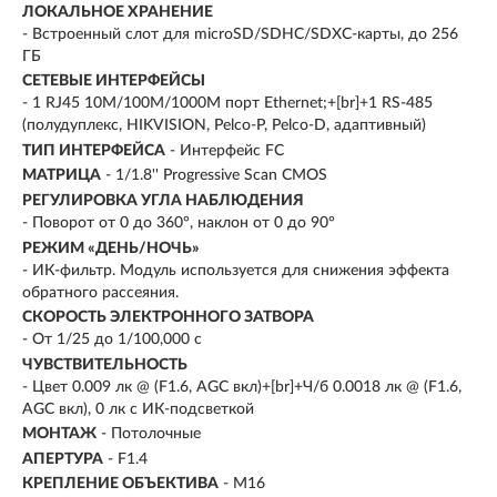
ЛОКАЛЬНОЕ ХРАНЕНИЕ
- Встроенный слот для microSD/SDHC/SDXC-карты, до 256
ГБ
СЕТЕВЫЕ ИНТЕРФЕЙСЫ
- 1 RJ45 10M/100M/1000M порт Ethernet;+[br]+1 RS-485
(полудуплекс, HIKVISION, Pelco-P, Pelco-D, адаптивный)
ТИП ИНТЕРФЕЙСА
- Интерфейс FC
МАТРИЦА
- 1/1.8'' Progressive Scan CMOS
РЕГУЛИРОВКА УГЛА НАБЛЮДЕНИЯ
- Поворот от 0 до 360°, наклон от 0 до 90°
РЕЖИМ «ДЕНЬ/НОЧЬ»
- ИК-фильтр. Модуль используется для снижения эффекта
обратного рассеяния.
СКОРОСТЬ ЭЛЕКТРОННОГО ЗАТВОРА
- От 1/25 до 1/100,000 с
ЧУВСТВИТЕЛЬНОСТЬ
- Цвет 0.009 лк @ (F1.6, AGC вкл)+[br]+Ч/б 0.0018 лк @ (F1.6,
AGC вкл), 0 лк с ИК-подсветкой
МОНТАЖ
- Потолочные
АПЕРТУРА
- F1.4
КРЕПЛЕНИЕ ОБЪЕКТИВА
- M16