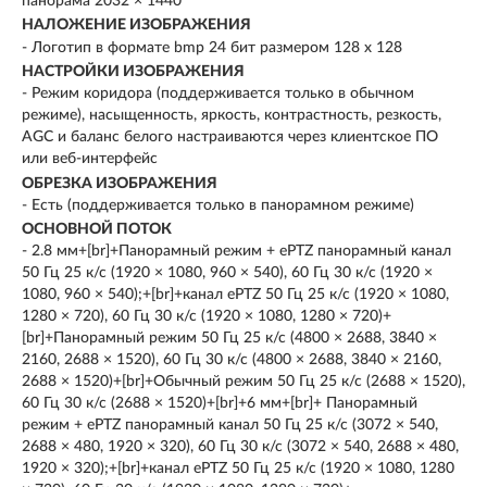
панорама 2032 × 1440
НАЛОЖЕНИЕ ИЗОБРАЖЕНИЯ
- Логотип в формате bmp 24 бит размером 128 х 128
НАСТРОЙКИ ИЗОБРАЖЕНИЯ
- Режим коридора (поддерживается только в обычном
режиме), насыщенность, яркость, контрастность, резкость,
AGC и баланс белого настраиваются через клиентское ПО
или веб-интерфейс
ОБРЕЗКА ИЗОБРАЖЕНИЯ
- Есть (поддерживается только в панорамном режиме)
ОСНОВНОЙ ПОТОК
- 2.8 мм+[br]+Панорамный режим + ePTZ панорамный канал
50 Гц 25 к/с (1920 × 1080, 960 × 540), 60 Гц 30 к/с (1920 ×
1080, 960 × 540);+[br]+канал ePTZ 50 Гц 25 к/с (1920 × 1080,
1280 × 720), 60 Гц 30 к/с (1920 × 1080, 1280 × 720)+
[br]+Панорамный режим 50 Гц 25 к/с (4800 × 2688, 3840 ×
2160, 2688 × 1520), 60 Гц 30 к/с (4800 × 2688, 3840 × 2160,
2688 × 1520)+[br]+Обычный режим 50 Гц 25 к/с (2688 × 1520),
60 Гц 30 к/с (2688 × 1520)+[br]+6 мм+[br]+ Панорамный
режим + ePTZ панорамный канал 50 Гц 25 к/с (3072 × 540,
2688 × 480, 1920 × 320), 60 Гц 30 к/с (3072 × 540, 2688 × 480,
1920 × 320);+[br]+канал ePTZ 50 Гц 25 к/с (1920 × 1080, 1280