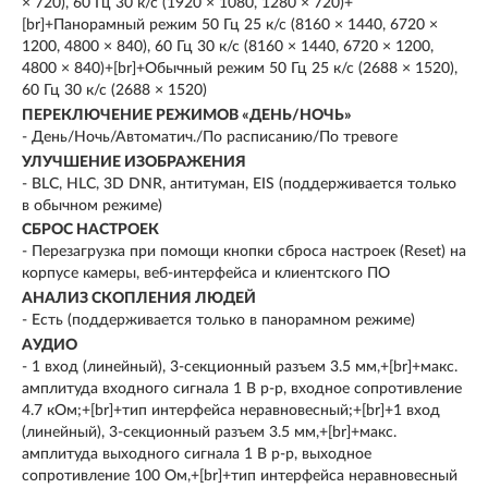
× 720), 60 Гц 30 к/с (1920 × 1080, 1280 × 720)+
[br]+Панорамный режим 50 Гц 25 к/с (8160 × 1440, 6720 ×
1200, 4800 × 840), 60 Гц 30 к/с (8160 × 1440, 6720 × 1200,
4800 × 840)+[br]+Обычный режим 50 Гц 25 к/с (2688 × 1520),
60 Гц 30 к/с (2688 × 1520)
ПЕРЕКЛЮЧЕНИЕ РЕЖИМОВ «ДЕНЬ/НОЧЬ»
- День/Ночь/Автоматич./По расписанию/По тревоге
УЛУЧШЕНИЕ ИЗОБРАЖЕНИЯ
- BLC, HLC, 3D DNR, антитуман, EIS (поддерживается только
в обычном режиме)
СБРОС НАСТРОЕК
- Перезагрузка при помощи кнопки сброса настроек (Reset) на
корпусе камеры, веб-интерфейса и клиентского ПО
АНАЛИЗ СКОПЛЕНИЯ ЛЮДЕЙ
- Есть (поддерживается только в панорамном режиме)
АУДИО
- 1 вход (линейный), 3-секционный разъем 3.5 мм,+[br]+макс.
амплитуда входного сигнала 1 В p-p, входное сопротивление
4.7 кОм;+[br]+тип интерфейса неравновесный;+[br]+1 вход
(линейный), 3-секционный разъем 3.5 мм,+[br]+макс.
амплитуда выходного сигнала 1 В p-p, выходное
сопротивление 100 Ом,+[br]+тип интерфейса неравновесный