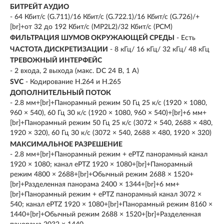
БИТРЕЙТ АУДИО
- 64 Кбит/с (G.711)/16 Кбит/с (G.722.1)/16 Кбит/с (G.726)/+
[br]+от 32 до 192 Кбит/с (MP2L2)/32 Кбит/с (PCM)
ФИЛЬТРАЦИЯ ШУМОВ ОКРУЖАЮЩЕЙ СРЕДЫ
- Есть
ЧАСТОТА ДИСКРЕТИЗАЦИИ
- 8 кГц/ 16 кГц/ 32 кГц/ 48 кГц
ТРЕВОЖНЫЙ ИНТЕРФЕЙС
- 2 входа, 2 выхода (макс. DC 24 В, 1 A)
SVC
- Кодирование H.264 и H.265
ДОПОЛНИТЕЛЬНЫЙ ПОТОК
- 2.8 мм+[br]+Панорамный режим 50 Гц 25 к/с (1920 × 1080,
960 × 540), 60 Гц 30 к/с (1920 × 1080, 960 × 540)+[br]+6 мм+
[br]+Панорамный режим 50 Гц 25 к/с (3072 × 540, 2688 × 480,
1920 × 320), 60 Гц 30 к/с (3072 × 540, 2688 × 480, 1920 × 320)
МАКСИМАЛЬНОЕ РАЗРЕШЕНИЕ
- 2.8 мм+[br]+Панорамный режим + ePTZ панорамный канал
1920 × 1080; канал ePTZ 1920 × 1080+[br]+Панорамный
режим 4800 × 2688+[br]+Обычный режим 2688 × 1520+
[br]+Разделенная панорама 2400 × 1344+[br]+6 мм+
[br]+Панорамный режим + ePTZ панорамный канал 3072 ×
540; канал ePTZ 1920 × 1080+[br]+Панорамный режим 8160 ×
1440+[br]+Обычный режим 2688 × 1520+[br]+Разделенная