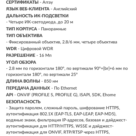
СЕРТИФИКАТЫ
- Array
ЯЗЫК ВЕБ-КЛИЕНТА
- Английский
ДАЛЬНОСТЬ ИК-ПОДСВЕТКИ
- Четыре ИК-светодиода, до 20 м
ТИП КОРПУСА
- Панорамные
ТИП ОБЪЕКТИВА
- Фиксированный объектив, 2.8/6 мм, четыре объектива
WDR
- Цифровой WDR
РАЗРЕШЕНИЕ
- 16 Мп
УГОЛ ОБЗОРА
- 2.8 мм по горизонтали 180°, по вертикали 90°+[br]+6 мм по
горизонтали 180°, по вертикали 25°
ДЛИНА ВОЛНЫ
- 850 нм
ПЕРЕДАЧА ДАННЫХ
- По Ethernet
API
- ONVIF (PROFILE S, PROFILE G), ISAPI, SDK, Ehome
БЕЗОПАСНОСТЬ
- Защита паролем, сложный пароль, шифрование HTTPS,
аутентификация 802.1X (EAP-TLS, EAP-LEAP, EAP-MD5),
водяные знаки, фильтрация IP-адресов, базовая и дайджест-
аутентификация для HTTP/HTTPS, WSSE и дайджест-
аутентификация для ONVIF, RTP/RTSP через HTTPS,