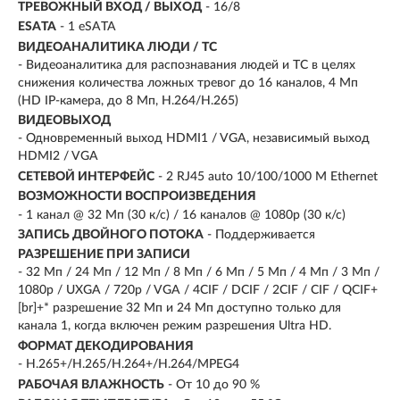
ТРЕВОЖНЫЙ ВХОД / ВЫХОД
- 16/8
ESATA
- 1 eSATA
ВИДЕОАНАЛИТИКА ЛЮДИ / ТС
- Видеоаналитика для распознавания людей и ТС в целях
снижения количества ложных тревог до 16 каналов, 4 Мп
(HD IP-камера, до 8 Мп, H.264/H.265)
ВИДЕОВЫХОД
- Одновременный выход HDMI1 / VGA, независимый выход
HDMI2 / VGA
СЕТЕВОЙ ИНТЕРФЕЙС
- 2 RJ45 auto 10/100/1000 М Ethernet
ВОЗМОЖНОСТИ ВОСПРОИЗВЕДЕНИЯ
- 1 канал @ 32 Мп (30 к/с) / 16 каналов @ 1080p (30 к/с)
ЗАПИСЬ ДВОЙНОГО ПОТОКА
- Поддерживается
РАЗРЕШЕНИЕ ПРИ ЗАПИСИ
- 32 Мп / 24 Мп / 12 Мп / 8 Мп / 6 Мп / 5 Мп / 4 Мп / 3 Мп /
1080p / UXGA / 720p / VGA / 4CIF / DCIF / 2CIF / CIF / QCIF+
[br]+* разрешение 32 Мп и 24 Мп доступно только для
канала 1, когда включен режим разрешения Ultra HD.
ФОРМАТ ДЕКОДИРОВАНИЯ
- H.265+/H.265/H.264+/H.264/MPEG4
РАБОЧАЯ ВЛАЖНОСТЬ
- От 10 до 90 %