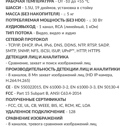
РАБОЧАЯ ТЕМПЕРАТУРА
- От -10 до +55 °C
ШАССИ
- 1.5U, 19 дюймов, установка в стойку
МАССА (БЕЗ НАКОПИТЕЛЯ)
- ≤ 5 кг
ПОТРЕБЛЯЕМАЯ МОЩНОСТЬ (БЕЗ HDD)
- ≤ 30 Вт
АУДИОВЫХОД
- 1 канал, RCA (линейный, 1 кОм)
ТИП ПОТОКА
- Видео, видео и аудио
СЕТЕВОЙ ПРОТОКОЛ
- TCP/IP, DHCP, IPv4, IPv6, DNS, DDNS, NTP, RTSP, SADP,
SMTP, SNMP, NFS, iSCSI, ISUP, UPnP™, HTTP, HTTPS
ДЕТЕКЦИЯ ЛИЦ И АНАЛИТИКА
- Сравнение, захват и поиск изображений лиц
ПРОИЗВОДИТЕЛЬНОСТЬ ДЕТЕКЦИИ ЛИЦ И АНАЛИТИКИ
- 8 каналов, 8 Мп захват изображений лиц (HD IP-камера,
H.264/H.265)
CE
- EN 550322015, EN 61000-3-2, EN 61000-3-3, EN 50130-4
FCC
- Part 15 Subpart B, ANSI C63.4-2014
ПОЛУЧЕННЫЕ СЕРТИФИКАТЫ
- FCC, CE, UL, CB, WEEE, BIS, IC, RCM, KC, LOA
УДАЛЕННОЕ ПОДКЛЮЧЕНИЕ
- 128
СРАВНЕНИЕ ИЗОБРАЖЕНИЙ
- 8 каналов, тревога сравнения изображений лиц